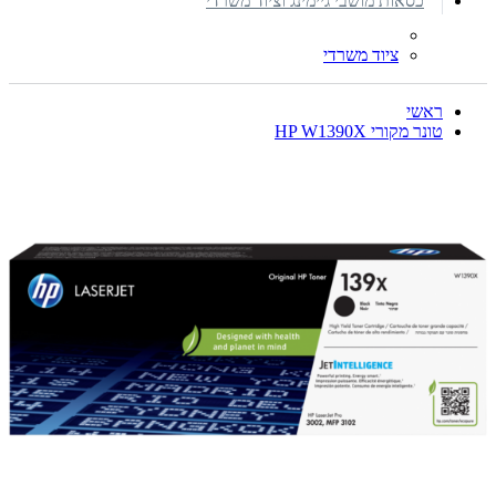
כסאות מושבי גיימינג וציוד משרדי
ציוד משרדי
ראשי
טונר מקורי HP W1390X