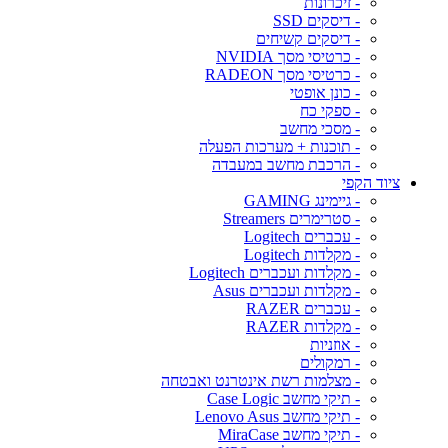
- זיכרונות
- דיסקים SSD
- דיסקים קשיחים
- כרטיסי מסך NVIDIA
- כרטיסי מסך RADEON
- כונן אופטי
- ספקי כח
- מסכי מחשב
- תוכנות + מערכות הפעלה
- הרכבת מחשב במעבדה
ציוד הקפי
- גיימינג GAMING
- סטרימרים Streamers
- עכברים Logitech
- מקלדות Logitech
- מקלדות ועכברים Logitech
- מקלדות ועכברים Asus
- עכברים RAZER
- מקלדות RAZER
- אוזניות
- רמקולים
- מצלמות רשת אינטרנט ואבטחה
- תיקי מחשב Case Logic
- תיקי מחשב Lenovo Asus
- תיקי מחשב MiraCase