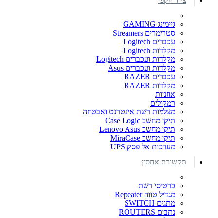
ציוד הקפי
גיימינג GAMING
סטרימרים Streamers
עכברים Logitech
מקלדות Logitech
מקלדות ועכברים Logitech
מקלדות ועכברים Asus
עכברים RAZER
מקלדות RAZER
אוזניות
רמקולים
מצלמות רשת אינטרנט ואבטחה
תיקי מחשב Case Logic
תיקי מחשב Lenovo Asus
תיקי מחשב MiraCase
מערכות אל פסק UPS
תקשורת אחסון
כרטיסי רשת
מגדיל טווח Repeater
מתגים SWITCH
נתבים ROUTERS