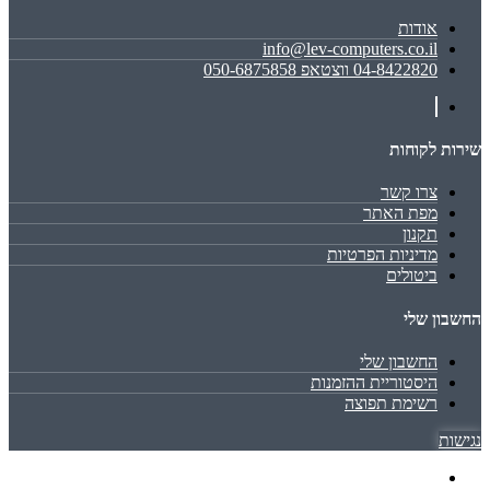
אודות
info@lev-computers.co.il
04-8422820 ווצטאפ 050-6875858
שירות לקוחות
צרו קשר
מפת האתר
תקנון
מדיניות הפרטיות
ביטולים
החשבון שלי
החשבון שלי
היסטוריית ההזמנות
רשימת תפוצה
נגישות