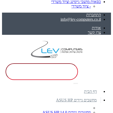
כסאות מושבי גיימינג וציוד משרדי
- ציוד משרדי
התחברות
info@lev-computers.co.il
אודות
צרו קשר
דף הבית
מחשבים ניידים ASUS HP
מחשבים ניידים ASUS HP 14.0