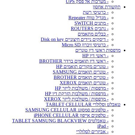
- מערכות אל פסק UPS
תקשורת אחסון
- כרטיסי רשת
- מגדיל טווח Repeater
- מתגים SWITCH
- נתבים ROUTERS
- כבלים מתאמים
- דיסקים ניידים חיצוניים Disk on key
- כרטיסי זיכרון Micro SD
מדפסות ראשי דיו טונרים
- ראשי דיו HP
- ראשי דיו תואמים ברדר BROTHER
- טונרים מקורים תואמים HP
- טונרים תואמים SAMSUNG
- טונרים תואמים BROTHER
- טונרים תואמים XEROX
- מדפסות / משולבות לייזר HP
- מדפסות / משולבות הזרקת דיו HP
- מדפסות / משולבות לייזר XEROX
טאבלט וסלולרי TABLET CELLULAR
- טלפונים סמסונג SAMSUNG CELLULAR
- טלפונים אייפון iPHONE CELLULAR
- טאבלטים TABLET SAMSUNG BLACKVIEW
- iPad
- אביזרים לסלולרי