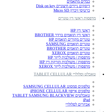
כבלים מתאמים
דיסקים ניידים חיצוניים Disk on key
כרטיסי זיכרון Micro SD
מדפסות ראשי דיו טונרים
ראשי דיו HP
ראשי דיו תואמים ברדר BROTHER
טונרים מקורים תואמים HP
טונרים תואמים SAMSUNG
טונרים תואמים BROTHER
טונרים תואמים XEROX
מדפסות / משולבות לייזר HP
מדפסות / משולבות הזרקת דיו HP
מדפסות / משולבות לייזר XEROX
טאבלט וסלולרי TABLET CELLULAR
טלפונים סמסונג SAMSUNG CELLULAR
טלפונים אייפון iPHONE CELLULAR
טאבלטים TABLET SAMSUNG BLACKVIEW
iPad
אביזרים לסלולרי