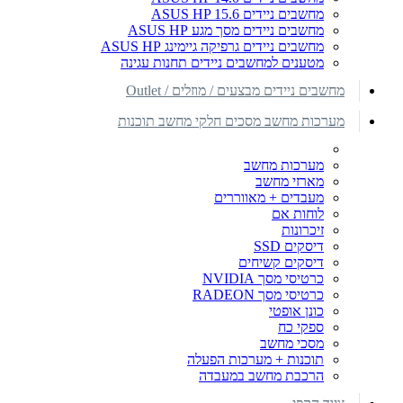
מחשבים ניידים ASUS HP 15.6
מחשבים ניידים מסך מגע ASUS HP
מחשבים ניידים גרפיקה גיימינג ASUS HP
מטענים למחשבים ניידים תחנות עגינה
מחשבים ניידים מבצעים / מוזלים / Outlet
מערכות מחשב מסכים חלקי מחשב תוכנות
מערכות מחשב
מארזי מחשב
מעבדים + מאווררים
לוחות אם
זיכרונות
דיסקים SSD
דיסקים קשיחים
כרטיסי מסך NVIDIA
כרטיסי מסך RADEON
כונן אופטי
ספקי כח
מסכי מחשב
תוכנות + מערכות הפעלה
הרכבת מחשב במעבדה