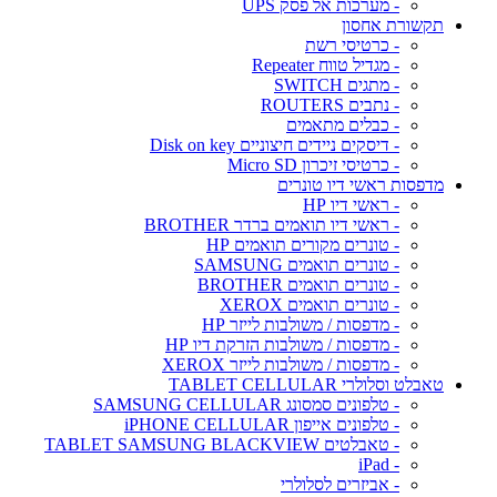
- מערכות אל פסק UPS
תקשורת אחסון
- כרטיסי רשת
- מגדיל טווח Repeater
- מתגים SWITCH
- נתבים ROUTERS
- כבלים מתאמים
- דיסקים ניידים חיצוניים Disk on key
- כרטיסי זיכרון Micro SD
מדפסות ראשי דיו טונרים
- ראשי דיו HP
- ראשי דיו תואמים ברדר BROTHER
- טונרים מקורים תואמים HP
- טונרים תואמים SAMSUNG
- טונרים תואמים BROTHER
- טונרים תואמים XEROX
- מדפסות / משולבות לייזר HP
- מדפסות / משולבות הזרקת דיו HP
- מדפסות / משולבות לייזר XEROX
טאבלט וסלולרי TABLET CELLULAR
- טלפונים סמסונג SAMSUNG CELLULAR
- טלפונים אייפון iPHONE CELLULAR
- טאבלטים TABLET SAMSUNG BLACKVIEW
- iPad
- אביזרים לסלולרי