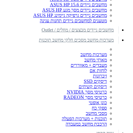
מחשבים ניידים ASUS HP 15.6
מחשבים ניידים מסך מגע ASUS HP
מחשבים ניידים גרפיקה גיימינג ASUS HP
מטענים למחשבים ניידים תחנות עגינה
מחשבים ניידים מבצעים / מוזלים / Outlet
מערכות מחשב מסכים חלקי מחשב תוכנות
מערכות מחשב
מארזי מחשב
מעבדים + מאווררים
לוחות אם
זיכרונות
דיסקים SSD
דיסקים קשיחים
כרטיסי מסך NVIDIA
כרטיסי מסך RADEON
כונן אופטי
ספקי כח
מסכי מחשב
תוכנות + מערכות הפעלה
הרכבת מחשב במעבדה