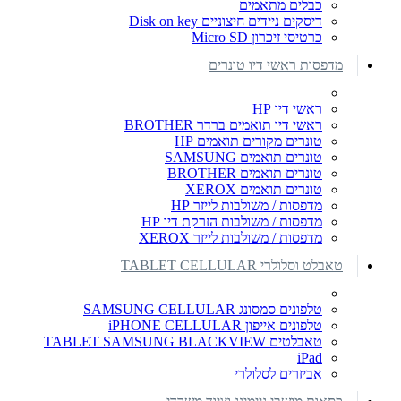
כבלים מתאמים
דיסקים ניידים חיצוניים Disk on key
כרטיסי זיכרון Micro SD
מדפסות ראשי דיו טונרים
ראשי דיו HP
ראשי דיו תואמים ברדר BROTHER
טונרים מקורים תואמים HP
טונרים תואמים SAMSUNG
טונרים תואמים BROTHER
טונרים תואמים XEROX
מדפסות / משולבות לייזר HP
מדפסות / משולבות הזרקת דיו HP
מדפסות / משולבות לייזר XEROX
טאבלט וסלולרי TABLET CELLULAR
טלפונים סמסונג SAMSUNG CELLULAR
טלפונים אייפון iPHONE CELLULAR
טאבלטים TABLET SAMSUNG BLACKVIEW
iPad
אביזרים לסלולרי