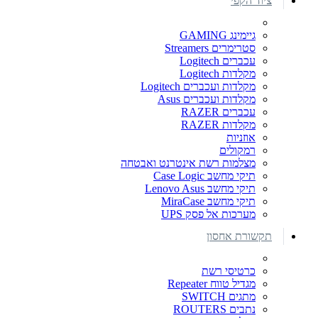
ציוד הקפי
גיימינג GAMING
סטרימרים Streamers
עכברים Logitech
מקלדות Logitech
מקלדות ועכברים Logitech
מקלדות ועכברים Asus
עכברים RAZER
מקלדות RAZER
אוזניות
רמקולים
מצלמות רשת אינטרנט ואבטחה
תיקי מחשב Case Logic
תיקי מחשב Lenovo Asus
תיקי מחשב MiraCase
מערכות אל פסק UPS
תקשורת אחסון
כרטיסי רשת
מגדיל טווח Repeater
מתגים SWITCH
נתבים ROUTERS