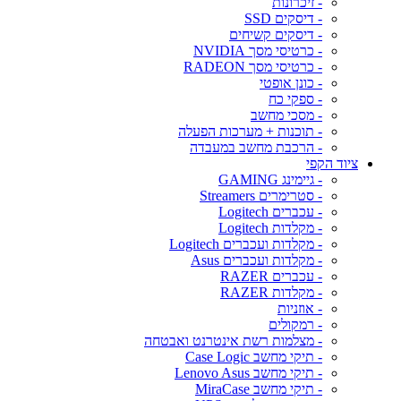
- זיכרונות
- דיסקים SSD
- דיסקים קשיחים
- כרטיסי מסך NVIDIA
- כרטיסי מסך RADEON
- כונן אופטי
- ספקי כח
- מסכי מחשב
- תוכנות + מערכות הפעלה
- הרכבת מחשב במעבדה
ציוד הקפי
- גיימינג GAMING
- סטרימרים Streamers
- עכברים Logitech
- מקלדות Logitech
- מקלדות ועכברים Logitech
- מקלדות ועכברים Asus
- עכברים RAZER
- מקלדות RAZER
- אוזניות
- רמקולים
- מצלמות רשת אינטרנט ואבטחה
- תיקי מחשב Case Logic
- תיקי מחשב Lenovo Asus
- תיקי מחשב MiraCase