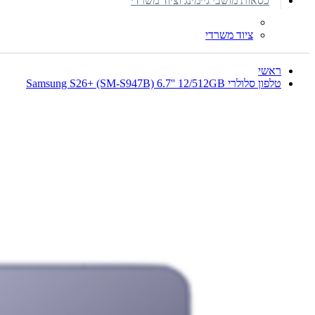
כסאות מושבי גיימינג וציוד משרדי
ציוד משרדי
ראשי
טלפון סלולרי Samsung S26+ (SM-S947B) 6.7'' 12/512GB