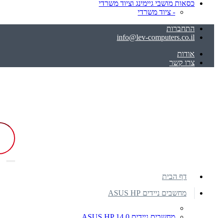
כסאות מושבי גיימינג וציוד משרדי
- ציוד משרדי
התחברות
info@lev-computers.co.il
אודות
צרו קשר
דף הבית
מחשבים ניידים ASUS HP
מחשבים ניידים ASUS HP 14.0