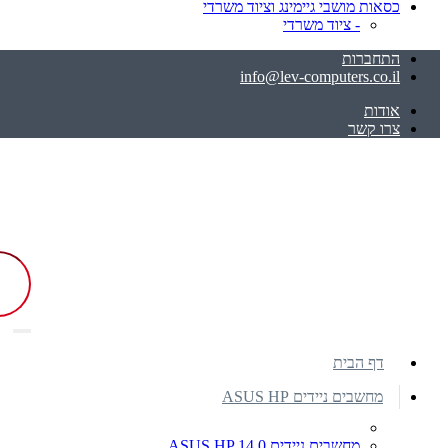
כסאות מושבי גיימינג וציוד משרדי
- ציוד משרדי
התחברות
info@lev-computers.co.il
אודות
צרו קשר
דף הבית
מחשבים ניידים ASUS HP
מחשבים ניידים ASUS HP 14.0