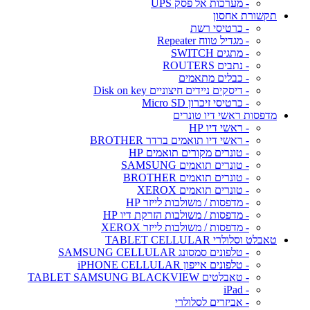
- מערכות אל פסק UPS
תקשורת אחסון
- כרטיסי רשת
- מגדיל טווח Repeater
- מתגים SWITCH
- נתבים ROUTERS
- כבלים מתאמים
- דיסקים ניידים חיצוניים Disk on key
- כרטיסי זיכרון Micro SD
מדפסות ראשי דיו טונרים
- ראשי דיו HP
- ראשי דיו תואמים ברדר BROTHER
- טונרים מקורים תואמים HP
- טונרים תואמים SAMSUNG
- טונרים תואמים BROTHER
- טונרים תואמים XEROX
- מדפסות / משולבות לייזר HP
- מדפסות / משולבות הזרקת דיו HP
- מדפסות / משולבות לייזר XEROX
טאבלט וסלולרי TABLET CELLULAR
- טלפונים סמסונג SAMSUNG CELLULAR
- טלפונים אייפון iPHONE CELLULAR
- טאבלטים TABLET SAMSUNG BLACKVIEW
- iPad
- אביזרים לסלולרי