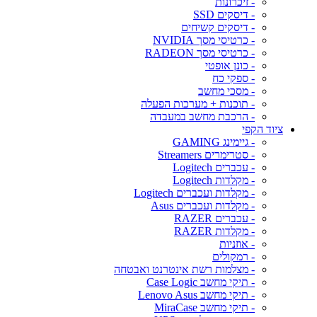
- זיכרונות
- דיסקים SSD
- דיסקים קשיחים
- כרטיסי מסך NVIDIA
- כרטיסי מסך RADEON
- כונן אופטי
- ספקי כח
- מסכי מחשב
- תוכנות + מערכות הפעלה
- הרכבת מחשב במעבדה
ציוד הקפי
- גיימינג GAMING
- סטרימרים Streamers
- עכברים Logitech
- מקלדות Logitech
- מקלדות ועכברים Logitech
- מקלדות ועכברים Asus
- עכברים RAZER
- מקלדות RAZER
- אוזניות
- רמקולים
- מצלמות רשת אינטרנט ואבטחה
- תיקי מחשב Case Logic
- תיקי מחשב Lenovo Asus
- תיקי מחשב MiraCase