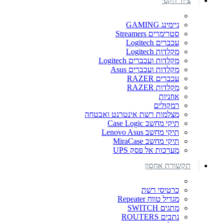
ציוד הקפי
גיימינג GAMING
סטרימרים Streamers
עכברים Logitech
מקלדות Logitech
מקלדות ועכברים Logitech
מקלדות ועכברים Asus
עכברים RAZER
מקלדות RAZER
אוזניות
רמקולים
מצלמות רשת אינטרנט ואבטחה
תיקי מחשב Case Logic
תיקי מחשב Lenovo Asus
תיקי מחשב MiraCase
מערכות אל פסק UPS
תקשורת אחסון
כרטיסי רשת
מגדיל טווח Repeater
מתגים SWITCH
נתבים ROUTERS