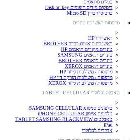
כבלים מתאמים
דיסקים ניידים חיצוניים Disk on key
כרטיסי זיכרון Micro SD
מדפסות ראשי דיו טונרים
ראשי דיו HP
ראשי דיו תואמים ברדר BROTHER
טונרים מקורים תואמים HP
טונרים תואמים SAMSUNG
טונרים תואמים BROTHER
טונרים תואמים XEROX
מדפסות / משולבות לייזר HP
מדפסות / משולבות הזרקת דיו HP
מדפסות / משולבות לייזר XEROX
טאבלט וסלולרי TABLET CELLULAR
טלפונים סמסונג SAMSUNG CELLULAR
טלפונים אייפון iPHONE CELLULAR
טאבלטים TABLET SAMSUNG BLACKVIEW
iPad
אביזרים לסלולרי