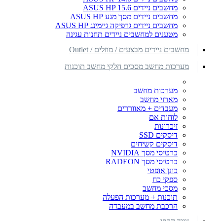
מחשבים ניידים ASUS HP 15.6
מחשבים ניידים מסך מגע ASUS HP
מחשבים ניידים גרפיקה גיימינג ASUS HP
מטענים למחשבים ניידים תחנות עגינה
מחשבים ניידים מבצעים / מוזלים / Outlet
מערכות מחשב מסכים חלקי מחשב תוכנות
מערכות מחשב
מארזי מחשב
מעבדים + מאווררים
לוחות אם
זיכרונות
דיסקים SSD
דיסקים קשיחים
כרטיסי מסך NVIDIA
כרטיסי מסך RADEON
כונן אופטי
ספקי כח
מסכי מחשב
תוכנות + מערכות הפעלה
הרכבת מחשב במעבדה