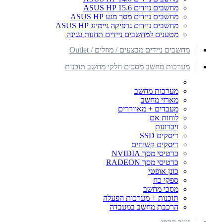
מחשבים ניידים ASUS HP 15.6
מחשבים ניידים מסך מגע ASUS HP
מחשבים ניידים גרפיקה גיימינג ASUS HP
מטענים למחשבים ניידים תחנות עגינה
מחשבים ניידים מבצעים / מוזלים / Outlet
מערכות מחשב מסכים חלקי מחשב תוכנות
מערכות מחשב
מארזי מחשב
מעבדים + מאווררים
לוחות אם
זיכרונות
דיסקים SSD
דיסקים קשיחים
כרטיסי מסך NVIDIA
כרטיסי מסך RADEON
כונן אופטי
ספקי כח
מסכי מחשב
תוכנות + מערכות הפעלה
הרכבת מחשב במעבדה