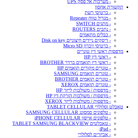
- מערכות אל פסק UPS
תקשורת אחסון
- כרטיסי רשת
- מגדיל טווח Repeater
- מתגים SWITCH
- נתבים ROUTERS
- כבלים מתאמים
- דיסקים ניידים חיצוניים Disk on key
- כרטיסי זיכרון Micro SD
מדפסות ראשי דיו טונרים
- ראשי דיו HP
- ראשי דיו תואמים ברדר BROTHER
- טונרים מקורים תואמים HP
- טונרים תואמים SAMSUNG
- טונרים תואמים BROTHER
- טונרים תואמים XEROX
- מדפסות / משולבות לייזר HP
- מדפסות / משולבות הזרקת דיו HP
- מדפסות / משולבות לייזר XEROX
טאבלט וסלולרי TABLET CELLULAR
- טלפונים סמסונג SAMSUNG CELLULAR
- טלפונים אייפון iPHONE CELLULAR
- טאבלטים TABLET SAMSUNG BLACKVIEW
- iPad
- אביזרים לסלולרי