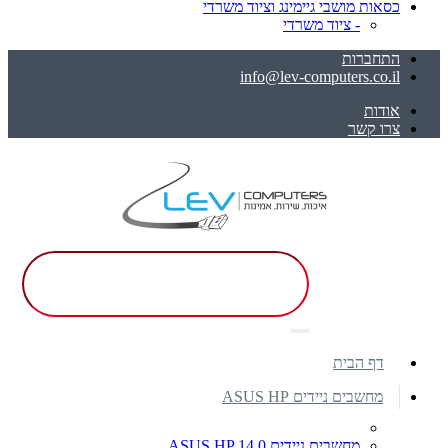
כסאות מושבי גיימינג וציוד משרדי
- ציוד משרדי
התחברות
info@lev-computers.co.il
אודות
צרו קשר
דף הבית
מחשבים ניידים ASUS HP
מחשבים ניידים ASUS HP 14.0