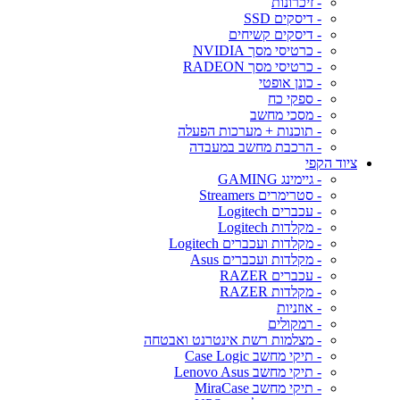
- זיכרונות
- דיסקים SSD
- דיסקים קשיחים
- כרטיסי מסך NVIDIA
- כרטיסי מסך RADEON
- כונן אופטי
- ספקי כח
- מסכי מחשב
- תוכנות + מערכות הפעלה
- הרכבת מחשב במעבדה
ציוד הקפי
- גיימינג GAMING
- סטרימרים Streamers
- עכברים Logitech
- מקלדות Logitech
- מקלדות ועכברים Logitech
- מקלדות ועכברים Asus
- עכברים RAZER
- מקלדות RAZER
- אוזניות
- רמקולים
- מצלמות רשת אינטרנט ואבטחה
- תיקי מחשב Case Logic
- תיקי מחשב Lenovo Asus
- תיקי מחשב MiraCase