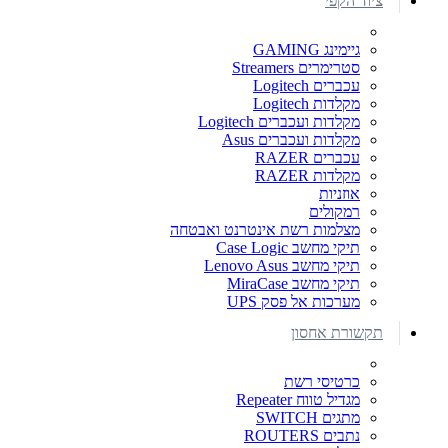
ציוד הקפי
גיימינג GAMING
סטרימרים Streamers
עכברים Logitech
מקלדות Logitech
מקלדות ועכברים Logitech
מקלדות ועכברים Asus
עכברים RAZER
מקלדות RAZER
אוזניות
רמקולים
מצלמות רשת אינטרנט ואבטחה
תיקי מחשב Case Logic
תיקי מחשב Lenovo Asus
תיקי מחשב MiraCase
מערכות אל פסק UPS
תקשורת אחסון
כרטיסי רשת
מגדיל טווח Repeater
מתגים SWITCH
נתבים ROUTERS