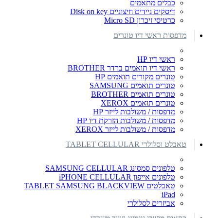
כבלים מתאמים
דיסקים ניידים חיצוניים Disk on key
כרטיסי זיכרון Micro SD
מדפסות ראשי דיו טונרים
ראשי דיו HP
ראשי דיו תואמים ברדר BROTHER
טונרים מקורים תואמים HP
טונרים תואמים SAMSUNG
טונרים תואמים BROTHER
טונרים תואמים XEROX
מדפסות / משולבות לייזר HP
מדפסות / משולבות הזרקת דיו HP
מדפסות / משולבות לייזר XEROX
טאבלט וסלולרי TABLET CELLULAR
טלפונים סמסונג SAMSUNG CELLULAR
טלפונים אייפון iPHONE CELLULAR
טאבלטים TABLET SAMSUNG BLACKVIEW
iPad
אביזרים לסלולרי