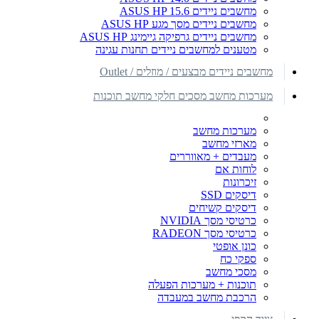
מחשבים ניידים ASUS HP 15.6
מחשבים ניידים מסך מגע ASUS HP
מחשבים ניידים גרפיקה גיימינג ASUS HP
מטענים למחשבים ניידים תחנות עגינה
מחשבים ניידים מבצעים / מוזלים / Outlet
מערכות מחשב מסכים חלקי מחשב תוכנות
מערכות מחשב
מארזי מחשב
מעבדים + מאווררים
לוחות אם
זיכרונות
דיסקים SSD
דיסקים קשיחים
כרטיסי מסך NVIDIA
כרטיסי מסך RADEON
כונן אופטי
ספקי כח
מסכי מחשב
תוכנות + מערכות הפעלה
הרכבת מחשב במעבדה