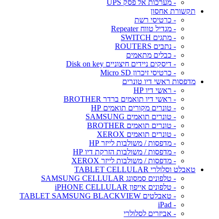
- מערכות אל פסק UPS
תקשורת אחסון
- כרטיסי רשת
- מגדיל טווח Repeater
- מתגים SWITCH
- נתבים ROUTERS
- כבלים מתאמים
- דיסקים ניידים חיצוניים Disk on key
- כרטיסי זיכרון Micro SD
מדפסות ראשי דיו טונרים
- ראשי דיו HP
- ראשי דיו תואמים ברדר BROTHER
- טונרים מקורים תואמים HP
- טונרים תואמים SAMSUNG
- טונרים תואמים BROTHER
- טונרים תואמים XEROX
- מדפסות / משולבות לייזר HP
- מדפסות / משולבות הזרקת דיו HP
- מדפסות / משולבות לייזר XEROX
טאבלט וסלולרי TABLET CELLULAR
- טלפונים סמסונג SAMSUNG CELLULAR
- טלפונים אייפון iPHONE CELLULAR
- טאבלטים TABLET SAMSUNG BLACKVIEW
- iPad
- אביזרים לסלולרי