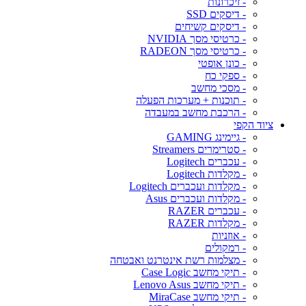
- זיכרונות
- דיסקים SSD
- דיסקים קשיחים
- כרטיסי מסך NVIDIA
- כרטיסי מסך RADEON
- כונן אופטי
- ספקי כח
- מסכי מחשב
- תוכנות + מערכות הפעלה
- הרכבת מחשב במעבדה
ציוד הקפי
- גיימינג GAMING
- סטרימרים Streamers
- עכברים Logitech
- מקלדות Logitech
- מקלדות ועכברים Logitech
- מקלדות ועכברים Asus
- עכברים RAZER
- מקלדות RAZER
- אוזניות
- רמקולים
- מצלמות רשת אינטרנט ואבטחה
- תיקי מחשב Case Logic
- תיקי מחשב Lenovo Asus
- תיקי מחשב MiraCase