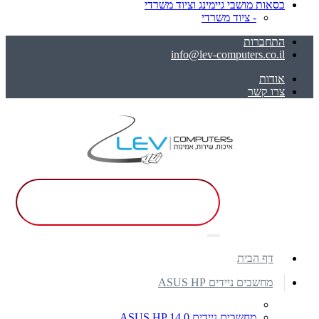
כסאות מושבי גיימינג וציוד משרדי
- ציוד משרדי
התחברות
info@lev-computers.co.il
אודות
צרו קשר
דף הבית
מחשבים ניידים ASUS HP
מחשבים ניידים ASUS HP 14.0