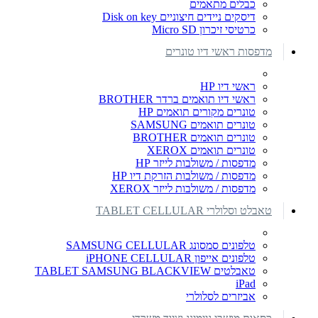
כבלים מתאמים
דיסקים ניידים חיצוניים Disk on key
כרטיסי זיכרון Micro SD
מדפסות ראשי דיו טונרים
ראשי דיו HP
ראשי דיו תואמים ברדר BROTHER
טונרים מקורים תואמים HP
טונרים תואמים SAMSUNG
טונרים תואמים BROTHER
טונרים תואמים XEROX
מדפסות / משולבות לייזר HP
מדפסות / משולבות הזרקת דיו HP
מדפסות / משולבות לייזר XEROX
טאבלט וסלולרי TABLET CELLULAR
טלפונים סמסונג SAMSUNG CELLULAR
טלפונים אייפון iPHONE CELLULAR
טאבלטים TABLET SAMSUNG BLACKVIEW
iPad
אביזרים לסלולרי