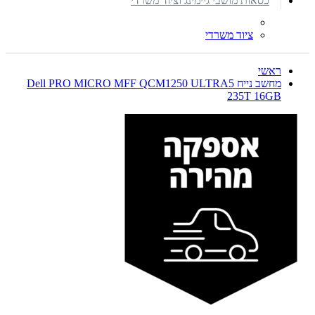
כסאות מושבי גיימינג וציוד משרדי
ציוד משרדי
ראשי
מחשב נייח Dell PRO MICRO MFF QCM1250 ULTRA5
235T 16GB