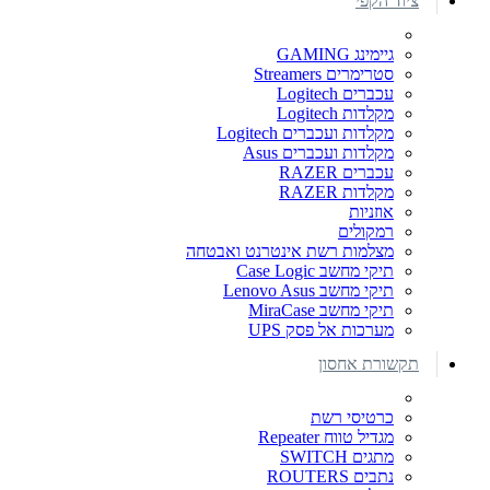
ציוד הקפי
גיימינג GAMING
סטרימרים Streamers
עכברים Logitech
מקלדות Logitech
מקלדות ועכברים Logitech
מקלדות ועכברים Asus
עכברים RAZER
מקלדות RAZER
אוזניות
רמקולים
מצלמות רשת אינטרנט ואבטחה
תיקי מחשב Case Logic
תיקי מחשב Lenovo Asus
תיקי מחשב MiraCase
מערכות אל פסק UPS
תקשורת אחסון
כרטיסי רשת
מגדיל טווח Repeater
מתגים SWITCH
נתבים ROUTERS