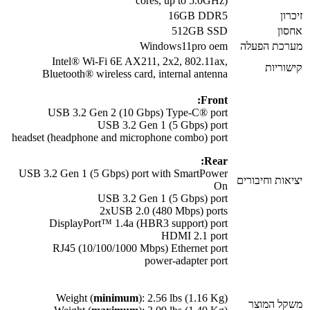
cores, up to 5.0GHz)
זיכרון
16GB DDR5
אחסון
512GB SSD
מערכת הפעלה
Windows11pro oem
Intel® Wi-Fi 6E AX211, 2x2, 802.11ax,
קישוריות
Bluetooth® wireless card, internal antenna
Front:
USB 3.2 Gen 2 (10 Gbps) Type-C® port
USB 3.2 Gen 1 (5 Gbps) port
headset (headphone and microphone combo) port
Rear:
USB 3.2 Gen 1 (5 Gbps) port with SmartPower
יציאות וחיבורים
On
USB 3.2 Gen 1 (5 Gbps) port
2xUSB 2.0 (480 Mbps) ports
DisplayPort™ 1.4a (HBR3 support) port
HDMI 2.1 port
RJ45 (10/100/1000 Mbps) Ethernet port
power-adapter port
Weight (
minimum
): 2.56 lbs (1.16 Kg)
משקל המוצר