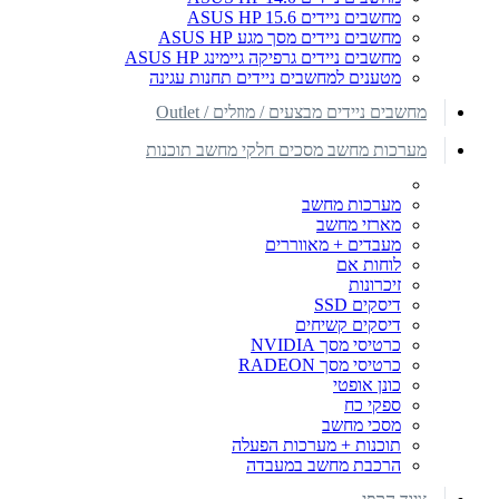
מחשבים ניידים ASUS HP 15.6
מחשבים ניידים מסך מגע ASUS HP
מחשבים ניידים גרפיקה גיימינג ASUS HP
מטענים למחשבים ניידים תחנות עגינה
מחשבים ניידים מבצעים / מוזלים / Outlet
מערכות מחשב מסכים חלקי מחשב תוכנות
מערכות מחשב
מארזי מחשב
מעבדים + מאווררים
לוחות אם
זיכרונות
דיסקים SSD
דיסקים קשיחים
כרטיסי מסך NVIDIA
כרטיסי מסך RADEON
כונן אופטי
ספקי כח
מסכי מחשב
תוכנות + מערכות הפעלה
הרכבת מחשב במעבדה