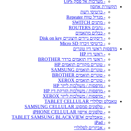
- מערכות אל פסק UPS
תקשורת אחסון
- כרטיסי רשת
- מגדיל טווח Repeater
- מתגים SWITCH
- נתבים ROUTERS
- כבלים מתאמים
- דיסקים ניידים חיצוניים Disk on key
- כרטיסי זיכרון Micro SD
מדפסות ראשי דיו טונרים
- ראשי דיו HP
- ראשי דיו תואמים ברדר BROTHER
- טונרים מקורים תואמים HP
- טונרים תואמים SAMSUNG
- טונרים תואמים BROTHER
- טונרים תואמים XEROX
- מדפסות / משולבות לייזר HP
- מדפסות / משולבות הזרקת דיו HP
- מדפסות / משולבות לייזר XEROX
טאבלט וסלולרי TABLET CELLULAR
- טלפונים סמסונג SAMSUNG CELLULAR
- טלפונים אייפון iPHONE CELLULAR
- טאבלטים TABLET SAMSUNG BLACKVIEW
- iPad
- אביזרים לסלולרי