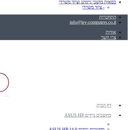
כסאות מושבי גיימינג וציוד משרדי
- ציוד משרדי
התחברות
info@lev-computers.co.il
אודות
צרו קשר
דף הבית
מחשבים ניידים ASUS HP
מחשבים ניידים ASUS HP 14.0