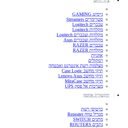
ציוד הקפי
גיימינג GAMING
סטרימרים Streamers
עכברים Logitech
מקלדות Logitech
מקלדות ועכברים Logitech
מקלדות ועכברים Asus
עכברים RAZER
מקלדות RAZER
אוזניות
רמקולים
מצלמות רשת אינטרנט ואבטחה
תיקי מחשב Case Logic
תיקי מחשב Lenovo Asus
תיקי מחשב MiraCase
מערכות אל פסק UPS
תקשורת אחסון
כרטיסי רשת
מגדיל טווח Repeater
מתגים SWITCH
נתבים ROUTERS