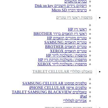
כבלים מתאמים
דיסקים ניידים חיצוניים Disk on key
כרטיסי זיכרון Micro SD
מדפסות ראשי דיו טונרים
ראשי דיו HP
ראשי דיו תואמים ברדר BROTHER
טונרים מקורים תואמים HP
טונרים תואמים SAMSUNG
טונרים תואמים BROTHER
טונרים תואמים XEROX
מדפסות / משולבות לייזר HP
מדפסות / משולבות הזרקת דיו HP
מדפסות / משולבות לייזר XEROX
טאבלט וסלולרי TABLET CELLULAR
טלפונים סמסונג SAMSUNG CELLULAR
טלפונים אייפון iPHONE CELLULAR
טאבלטים TABLET SAMSUNG BLACKVIEW
iPad
אביזרים לסלולרי