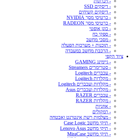
- זיכרונות
- דיסקים SSD
- דיסקים קשיחים
- כרטיסי מסך NVIDIA
- כרטיסי מסך RADEON
- כונן אופטי
- ספקי כח
- מסכי מחשב
- תוכנות + מערכות הפעלה
- הרכבת מחשב במעבדה
ציוד הקפי
- גיימינג GAMING
- סטרימרים Streamers
- עכברים Logitech
- מקלדות Logitech
- מקלדות ועכברים Logitech
- מקלדות ועכברים Asus
- עכברים RAZER
- מקלדות RAZER
- אוזניות
- רמקולים
- מצלמות רשת אינטרנט ואבטחה
- תיקי מחשב Case Logic
- תיקי מחשב Lenovo Asus
- תיקי מחשב MiraCase