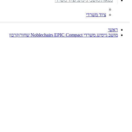
כסאות מושבי גיימינג וציוד משרדי
ציוד משרדי
ראשי
מושב גיימינג משרדי Noblechairs EPIC Compact שחור/קרבון