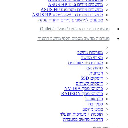
מחשבים ניידים ASUS HP 15.6
מחשבים ניידים מסך מגע ASUS HP
מחשבים ניידים גרפיקה גיימינג ASUS HP
מטענים למחשבים ניידים תחנות עגינה
מחשבים ניידים מבצעים / מוזלים / Outlet
מערכות מחשב מסכים חלקי מחשב תוכנות
מערכות מחשב
מארזי מחשב
מעבדים + מאווררים
לוחות אם
זיכרונות
דיסקים SSD
דיסקים קשיחים
כרטיסי מסך NVIDIA
כרטיסי מסך RADEON
כונן אופטי
ספקי כח
מסכי מחשב
תוכנות + מערכות הפעלה
הרכבת מחשב במעבדה