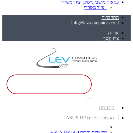
כסאות מושבי גיימינג וציוד משרדי
- ציוד משרדי
התחברות
info@lev-computers.co.il
אודות
צרו קשר
דף הבית
מחשבים ניידים ASUS HP
מחשבים ניידים ASUS HP 14.0