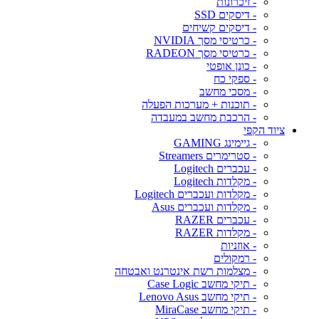
- זיכרונות
- דיסקים SSD
- דיסקים קשיחים
- כרטיסי מסך NVIDIA
- כרטיסי מסך RADEON
- כונן אופטי
- ספקי כח
- מסכי מחשב
- תוכנות + מערכות הפעלה
- הרכבת מחשב במעבדה
ציוד הקפי
- גיימינג GAMING
- סטרימרים Streamers
- עכברים Logitech
- מקלדות Logitech
- מקלדות ועכברים Logitech
- מקלדות ועכברים Asus
- עכברים RAZER
- מקלדות RAZER
- אוזניות
- רמקולים
- מצלמות רשת אינטרנט ואבטחה
- תיקי מחשב Case Logic
- תיקי מחשב Lenovo Asus
- תיקי מחשב MiraCase