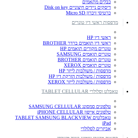
כבלים מתאמים
דיסקים ניידים חיצוניים Disk on key
כרטיסי זיכרון Micro SD
מדפסות ראשי דיו טונרים
ראשי דיו HP
ראשי דיו תואמים ברדר BROTHER
טונרים מקורים תואמים HP
טונרים תואמים SAMSUNG
טונרים תואמים BROTHER
טונרים תואמים XEROX
מדפסות / משולבות לייזר HP
מדפסות / משולבות הזרקת דיו HP
מדפסות / משולבות לייזר XEROX
טאבלט וסלולרי TABLET CELLULAR
טלפונים סמסונג SAMSUNG CELLULAR
טלפונים אייפון iPHONE CELLULAR
טאבלטים TABLET SAMSUNG BLACKVIEW
iPad
אביזרים לסלולרי