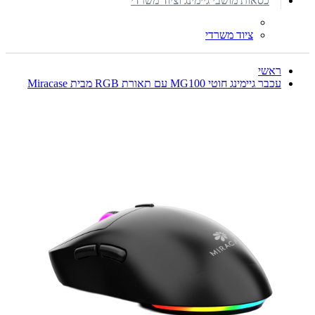
כסאות מושבי גיימינג וציוד משרדי
ציוד משרדי
ראשי
עכבר גיימינג חוטי MG100 עם תאורת RGB מבית Miracase