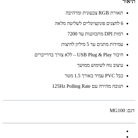
תיאור
תאורת ‎RGB‎ צבעונית ומרהיבה
‎6‎ לחצנים פונקציונליים לשליטה מלאה
רמות ‎DPI‎ מתכווננות עד ‎7200‎
עמידות מתגים עד ‎5‎ מיליון לחיצות
חיבור ‎USB Plug & Play‎ – ללא צורך בדרייברים
עיצוב נוח לשימוש ממושך
כבל ‎PVC‎ עמיד באורך ‎1.5‎ מטר
תגובה מהירה עם ‎125Hz Polling Rate‎
דגם:
MG100