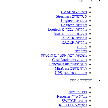
ציוד הקפי
גיימינג GAMING
סטרימרים Streamers
עכברים Logitech
מקלדות Logitech
מקלדות ועכברים Logitech
מקלדות ועכברים Asus
עכברים RAZER
מקלדות RAZER
אוזניות
רמקולים
מצלמות רשת אינטרנט ואבטחה
תיקי מחשב Case Logic
תיקי מחשב Lenovo Asus
תיקי מחשב MiraCase
מערכות אל פסק UPS
תקשורת אחסון
כרטיסי רשת
מגדיל טווח Repeater
מתגים SWITCH
נתבים ROUTERS