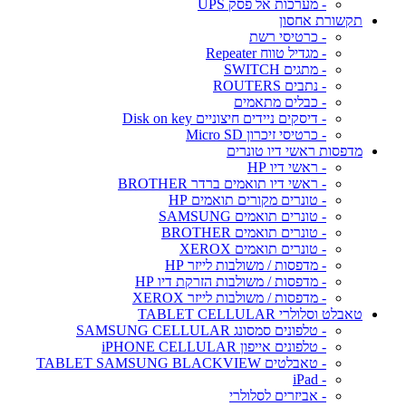
- מערכות אל פסק UPS
תקשורת אחסון
- כרטיסי רשת
- מגדיל טווח Repeater
- מתגים SWITCH
- נתבים ROUTERS
- כבלים מתאמים
- דיסקים ניידים חיצוניים Disk on key
- כרטיסי זיכרון Micro SD
מדפסות ראשי דיו טונרים
- ראשי דיו HP
- ראשי דיו תואמים ברדר BROTHER
- טונרים מקורים תואמים HP
- טונרים תואמים SAMSUNG
- טונרים תואמים BROTHER
- טונרים תואמים XEROX
- מדפסות / משולבות לייזר HP
- מדפסות / משולבות הזרקת דיו HP
- מדפסות / משולבות לייזר XEROX
טאבלט וסלולרי TABLET CELLULAR
- טלפונים סמסונג SAMSUNG CELLULAR
- טלפונים אייפון iPHONE CELLULAR
- טאבלטים TABLET SAMSUNG BLACKVIEW
- iPad
- אביזרים לסלולרי