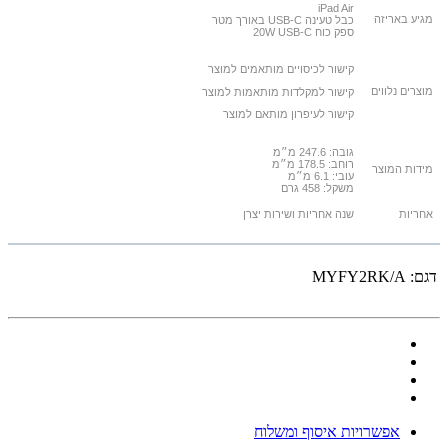
iPad Air
מגיע באריזה
כבל טעינה USB-C באורך מטר
ספק כוח
20W USB-C
קישור לכיסויים מותאמים למוצר
מוצרים נלווים
קישור למקלדות מותאמות למוצר
קישור לעיפרון מותאם למוצר
גובה: 247.6 מ״מ
רוחב: 178.5 מ״מ
מידות המוצר
עובי: 6.1 מ״מ
משקל: 458 גרם
אחריות
שנה אחריות ושירות יצרן
דגם:
MYFY2RK/A
אפשרויות איסוף ומשלוח