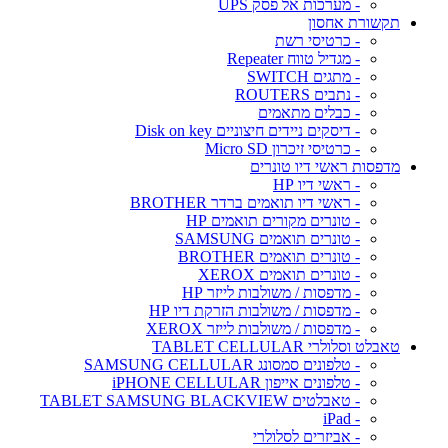
- מערכות אל פסק UPS
תקשורת אחסון
- כרטיסי רשת
- מגדיל טווח Repeater
- מתגים SWITCH
- נתבים ROUTERS
- כבלים מתאמים
- דיסקים ניידים חיצוניים Disk on key
- כרטיסי זיכרון Micro SD
מדפסות ראשי דיו טונרים
- ראשי דיו HP
- ראשי דיו תואמים ברדר BROTHER
- טונרים מקורים תואמים HP
- טונרים תואמים SAMSUNG
- טונרים תואמים BROTHER
- טונרים תואמים XEROX
- מדפסות / משולבות לייזר HP
- מדפסות / משולבות הזרקת דיו HP
- מדפסות / משולבות לייזר XEROX
טאבלט וסלולרי TABLET CELLULAR
- טלפונים סמסונג SAMSUNG CELLULAR
- טלפונים אייפון iPHONE CELLULAR
- טאבלטים TABLET SAMSUNG BLACKVIEW
- iPad
- אביזרים לסלולרי