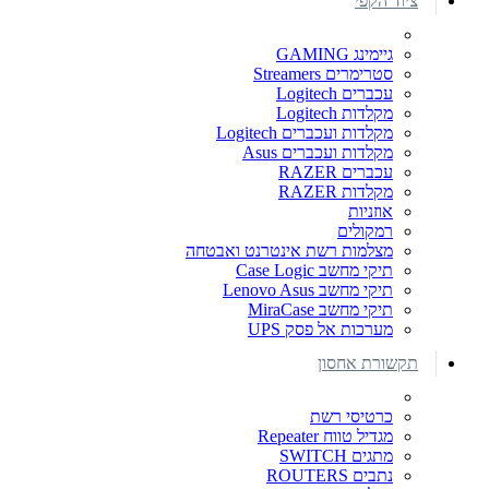
ציוד הקפי
גיימינג GAMING
סטרימרים Streamers
עכברים Logitech
מקלדות Logitech
מקלדות ועכברים Logitech
מקלדות ועכברים Asus
עכברים RAZER
מקלדות RAZER
אוזניות
רמקולים
מצלמות רשת אינטרנט ואבטחה
תיקי מחשב Case Logic
תיקי מחשב Lenovo Asus
תיקי מחשב MiraCase
מערכות אל פסק UPS
תקשורת אחסון
כרטיסי רשת
מגדיל טווח Repeater
מתגים SWITCH
נתבים ROUTERS