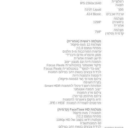
רזולוציית
IPS 2360x1640
תצוגה
מסך
Liquid רטינה
ערכת שבבים
A14 Bionic
מצלמה
(ראשית)
12MP
אחורית
מצלמה
7MP
קדמית (סלפי)
מצלמה ראשית (אחורית)
מצלמת 12 מגה-פיקסל
מפתח צמצם ƒ/1.8
עדשות המורכבות מ-5 חלקים
מסנן אינפרא-אדום היברידי
חיישן תאורה אחורית
תמונות חיות עם מנגנון ייצוב
מיקוד אוטומטי בטכנולוגיית Focus Pixels
״געו-כדי-למקד״ בטכנולוגיית Focus Pixels
לכידת צבעים בטווח רחב בצילום תמונות
דוממות ותמונות חיות
צילום פנורמי (עד 63מגה-פיקסל)
בקרת חשיפה
הפחתת רעש דיגיטלי לתמונות Smart HDR
ייצוב תמונה אוטומטי
צילום פרץ תמונות
צילום מתוזמן (טיימר)
תיוג מיקום גיאוגרפי לתמונות
פורמטים לשמירת תמונות: HEIF ו-JPE
מצלמת FaceTime HD (קדמית)
תמונות 7 מגה-פיקסל
מפתח צמצם ƒ/2.2
הקלטת וידאו בקצב של 1080p HD
60 תמונות/שניה
לכידת צבעים בטווח רחב בצילום