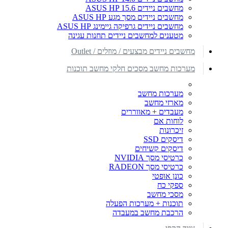
מחשבים ניידים ASUS HP 15.6
מחשבים ניידים מסך מגע ASUS HP
מחשבים ניידים גרפיקה גיימינג ASUS HP
מטענים למחשבים ניידים תחנות עגינה
מחשבים ניידים מבצעים / מוזלים / Outlet
מערכות מחשב מסכים חלקי מחשב תוכנות
מערכות מחשב
מארזי מחשב
מעבדים + מאווררים
לוחות אם
זיכרונות
דיסקים SSD
דיסקים קשיחים
כרטיסי מסך NVIDIA
כרטיסי מסך RADEON
כונן אופטי
ספקי כח
מסכי מחשב
תוכנות + מערכות הפעלה
הרכבת מחשב במעבדה