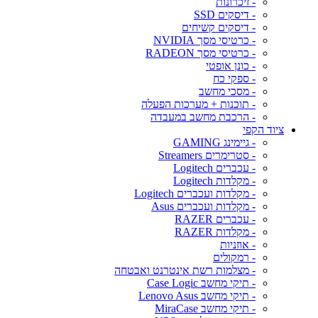
- זיכרונות
- דיסקים SSD
- דיסקים קשיחים
- כרטיסי מסך NVIDIA
- כרטיסי מסך RADEON
- כונן אופטי
- ספקי כח
- מסכי מחשב
- תוכנות + מערכות הפעלה
- הרכבת מחשב במעבדה
ציוד הקפי
- גיימינג GAMING
- סטרימרים Streamers
- עכברים Logitech
- מקלדות Logitech
- מקלדות ועכברים Logitech
- מקלדות ועכברים Asus
- עכברים RAZER
- מקלדות RAZER
- אוזניות
- רמקולים
- מצלמות רשת אינטרנט ואבטחה
- תיקי מחשב Case Logic
- תיקי מחשב Lenovo Asus
- תיקי מחשב MiraCase