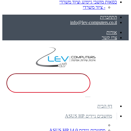
כסאות מושבי גיימינג וציוד משרדי
- ציוד משרדי
התחברות
info@lev-computers.co.il
אודות
צרו קשר
דף הבית
מחשבים ניידים ASUS HP
מחשבים ניידים ASUS HP 14.0