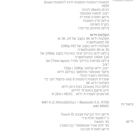
תכונות נוספות
תמונות דוממות ותמונות חיות לתמונות Smart
HDR
הבזק (flash) רטינה
ייצוב תמונה אוטומטי
חיישן תאורה אחורית
צילום פרץ תמונות
בקרת חשיפה
צילום מתוזמן (טיימר)
הקלטת וידאו
הקלטת וידאו 4K בקצב של 24, 30 או
60 תמונות/שניה
הקלטת וידאו בקצב של 1080p HD
30 או 60 תמונות/שניה
צילום וידאו בהילוך איטי באיכות בקצב 1080p של
120 או240 תמונות/שניה
צילום מציאות בהילוך מהיר (Time lapse) עם
ייצוב
ייצוב וידאו קולנועי 1080p ו-720p
מיקוד אוטומטי מתמשך בצילום וידאו
הפחתת רעש דיגיטלי
שמירת תמונות דוממות 8 מגה-פיקסל תוך כדי
הקלטת וידאו 4K
התקרבות (Zoom) בעת ניגון וידאו
תיוג מיקום גיאוגרפי לוידאו
פורמטים לשמירת וידאו : HEVC ו-H.264
WiFi 6 (2.4Ghz&5Ghz) + Bluetooth 5.0, HT80
קישוריות
with MIMO
חיישן זיהוי טביעת אצבע Touch ID
ג׳ירוסקופ תלת-צירי
חיישן
מד תאוצה
מד לחץ אוויר אטמוספרי (ברומטר)
חיישן תאורת סביבה