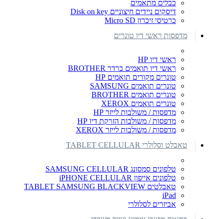
כבלים מתאמים
דיסקים ניידים חיצוניים Disk on key
כרטיסי זיכרון Micro SD
מדפסות ראשי דיו טונרים
ראשי דיו HP
ראשי דיו תואמים ברדר BROTHER
טונרים מקורים תואמים HP
טונרים תואמים SAMSUNG
טונרים תואמים BROTHER
טונרים תואמים XEROX
מדפסות / משולבות לייזר HP
מדפסות / משולבות הזרקת דיו HP
מדפסות / משולבות לייזר XEROX
טאבלט וסלולרי TABLET CELLULAR
טלפונים סמסונג SAMSUNG CELLULAR
טלפונים אייפון iPHONE CELLULAR
טאבלטים TABLET SAMSUNG BLACKVIEW
iPad
אביזרים לסלולרי