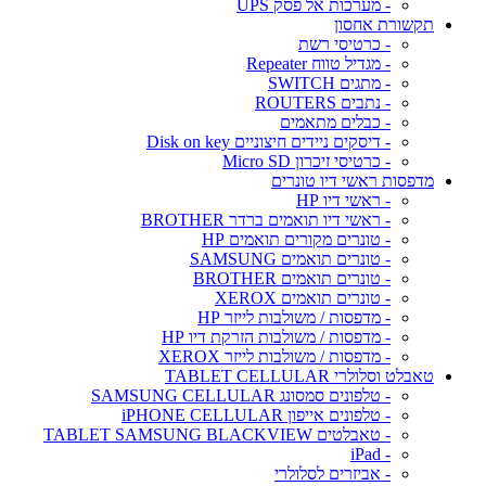
- מערכות אל פסק UPS
תקשורת אחסון
- כרטיסי רשת
- מגדיל טווח Repeater
- מתגים SWITCH
- נתבים ROUTERS
- כבלים מתאמים
- דיסקים ניידים חיצוניים Disk on key
- כרטיסי זיכרון Micro SD
מדפסות ראשי דיו טונרים
- ראשי דיו HP
- ראשי דיו תואמים ברדר BROTHER
- טונרים מקורים תואמים HP
- טונרים תואמים SAMSUNG
- טונרים תואמים BROTHER
- טונרים תואמים XEROX
- מדפסות / משולבות לייזר HP
- מדפסות / משולבות הזרקת דיו HP
- מדפסות / משולבות לייזר XEROX
טאבלט וסלולרי TABLET CELLULAR
- טלפונים סמסונג SAMSUNG CELLULAR
- טלפונים אייפון iPHONE CELLULAR
- טאבלטים TABLET SAMSUNG BLACKVIEW
- iPad
- אביזרים לסלולרי