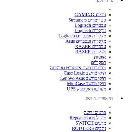
ציוד הקפי
גיימינג GAMING
סטרימרים Streamers
עכברים Logitech
מקלדות Logitech
מקלדות ועכברים Logitech
מקלדות ועכברים Asus
עכברים RAZER
מקלדות RAZER
אוזניות
רמקולים
מצלמות רשת אינטרנט ואבטחה
תיקי מחשב Case Logic
תיקי מחשב Lenovo Asus
תיקי מחשב MiraCase
מערכות אל פסק UPS
תקשורת אחסון
כרטיסי רשת
מגדיל טווח Repeater
מתגים SWITCH
נתבים ROUTERS