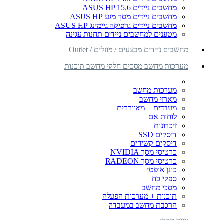
מחשבים ניידים ASUS HP 15.6
מחשבים ניידים מסך מגע ASUS HP
מחשבים ניידים גרפיקה גיימינג ASUS HP
מטענים למחשבים ניידים תחנות עגינה
מחשבים ניידים מבצעים / מוזלים / Outlet
מערכות מחשב מסכים חלקי מחשב תוכנות
מערכות מחשב
מארזי מחשב
מעבדים + מאווררים
לוחות אם
זיכרונות
דיסקים SSD
דיסקים קשיחים
כרטיסי מסך NVIDIA
כרטיסי מסך RADEON
כונן אופטי
ספקי כח
מסכי מחשב
תוכנות + מערכות הפעלה
הרכבת מחשב במעבדה