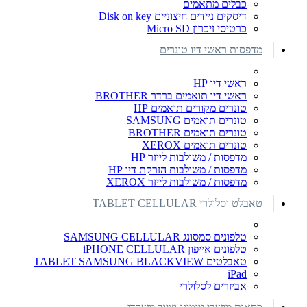
כבלים מתאמים
דיסקים ניידים חיצוניים Disk on key
כרטיסי זיכרון Micro SD
מדפסות ראשי דיו טונרים
ראשי דיו HP
ראשי דיו תואמים ברדר BROTHER
טונרים מקורים תואמים HP
טונרים תואמים SAMSUNG
טונרים תואמים BROTHER
טונרים תואמים XEROX
מדפסות / משולבות לייזר HP
מדפסות / משולבות הזרקת דיו HP
מדפסות / משולבות לייזר XEROX
טאבלט וסלולרי TABLET CELLULAR
טלפונים סמסונג SAMSUNG CELLULAR
טלפונים אייפון iPHONE CELLULAR
טאבלטים TABLET SAMSUNG BLACKVIEW
iPad
אביזרים לסלולרי