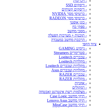
- זיכרונות
- דיסקים SSD
- דיסקים קשיחים
- כרטיסי מסך NVIDIA
- כרטיסי מסך RADEON
- כונן אופטי
- ספקי כח
- מסכי מחשב
- תוכנות + מערכות הפעלה
- הרכבת מחשב במעבדה
ציוד הקפי
- גיימינג GAMING
- סטרימרים Streamers
- עכברים Logitech
- מקלדות Logitech
- מקלדות ועכברים Logitech
- מקלדות ועכברים Asus
- עכברים RAZER
- מקלדות RAZER
- אוזניות
- רמקולים
- מצלמות רשת אינטרנט ואבטחה
- תיקי מחשב Case Logic
- תיקי מחשב Lenovo Asus
- תיקי מחשב MiraCase