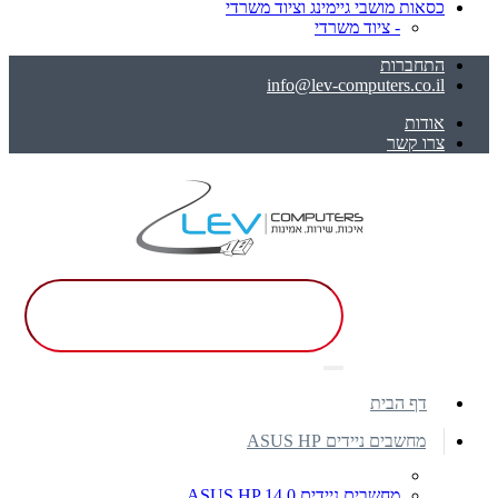
כסאות מושבי גיימינג וציוד משרדי
- ציוד משרדי
התחברות
info@lev-computers.co.il
אודות
צרו קשר
דף הבית
מחשבים ניידים ASUS HP
מחשבים ניידים ASUS HP 14.0