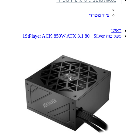
כסאות מושבי גיימינג וציוד משרדי
ציוד משרדי
ראשי
ספק כוח 1StPlayer ACK 850W ATX 3.1 80+ Silver