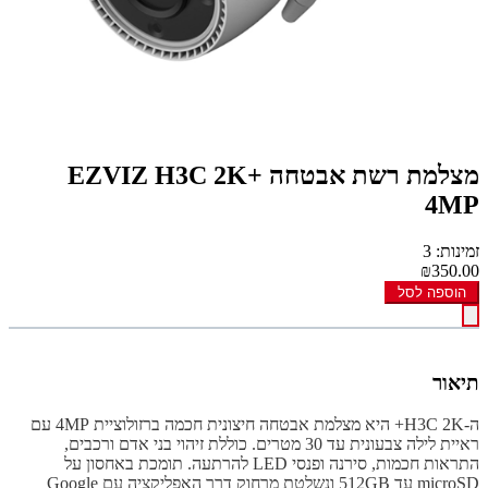
מצלמת רשת אבטחה EZVIZ H3C 2K+
4MP
זמינות: 3
₪350.00
הוספה לסל
תיאור
ה-H3C 2K+ היא מצלמת אבטחה חיצונית חכמה ברזולוציית 4MP עם
ראיית לילה צבעונית עד 30 מטרים. כוללת זיהוי בני אדם ורכבים,
התראות חכמות, סירנה ופנסי LED להרתעה. תומכת באחסון על
microSD עד 512GB ונשלטת מרחוק דרך האפליקציה עם Google