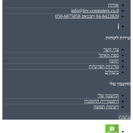
אודות
info@lev-computers.co.il
04-8422820 ווצטאפ 050-6875858
שירות לקוחות
צרו קשר
מפת האתר
תקנון
מדיניות הפרטיות
ביטולים
החשבון שלי
החשבון שלי
היסטוריית ההזמנות
רשימת תפוצה
נגישות