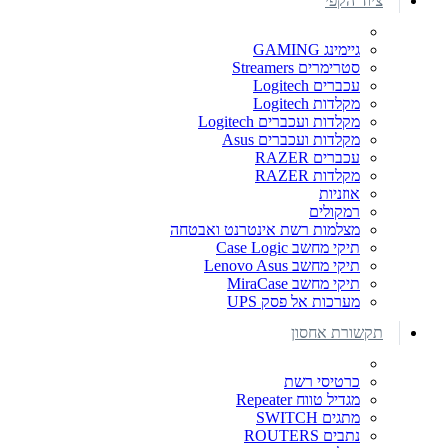
ציוד הקפי
גיימינג GAMING
סטרימרים Streamers
עכברים Logitech
מקלדות Logitech
מקלדות ועכברים Logitech
מקלדות ועכברים Asus
עכברים RAZER
מקלדות RAZER
אוזניות
רמקולים
מצלמות רשת אינטרנט ואבטחה
תיקי מחשב Case Logic
תיקי מחשב Lenovo Asus
תיקי מחשב MiraCase
מערכות אל פסק UPS
תקשורת אחסון
כרטיסי רשת
מגדיל טווח Repeater
מתגים SWITCH
נתבים ROUTERS