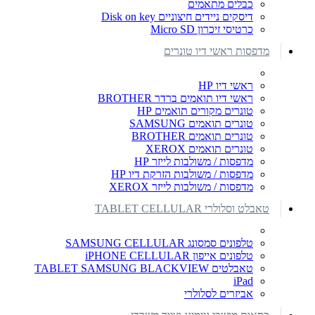
כבלים מתאמים
דיסקים ניידים חיצוניים Disk on key
כרטיסי זיכרון Micro SD
מדפסות ראשי דיו טונרים
ראשי דיו HP
ראשי דיו תואמים ברדר BROTHER
טונרים מקורים תואמים HP
טונרים תואמים SAMSUNG
טונרים תואמים BROTHER
טונרים תואמים XEROX
מדפסות / משולבות לייזר HP
מדפסות / משולבות הזרקת דיו HP
מדפסות / משולבות לייזר XEROX
טאבלט וסלולרי TABLET CELLULAR
טלפונים סמסונג SAMSUNG CELLULAR
טלפונים אייפון iPHONE CELLULAR
טאבלטים TABLET SAMSUNG BLACKVIEW
iPad
אביזרים לסלולרי