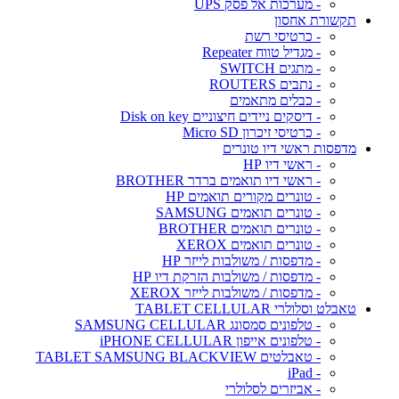
- מערכות אל פסק UPS
תקשורת אחסון
- כרטיסי רשת
- מגדיל טווח Repeater
- מתגים SWITCH
- נתבים ROUTERS
- כבלים מתאמים
- דיסקים ניידים חיצוניים Disk on key
- כרטיסי זיכרון Micro SD
מדפסות ראשי דיו טונרים
- ראשי דיו HP
- ראשי דיו תואמים ברדר BROTHER
- טונרים מקורים תואמים HP
- טונרים תואמים SAMSUNG
- טונרים תואמים BROTHER
- טונרים תואמים XEROX
- מדפסות / משולבות לייזר HP
- מדפסות / משולבות הזרקת דיו HP
- מדפסות / משולבות לייזר XEROX
טאבלט וסלולרי TABLET CELLULAR
- טלפונים סמסונג SAMSUNG CELLULAR
- טלפונים אייפון iPHONE CELLULAR
- טאבלטים TABLET SAMSUNG BLACKVIEW
- iPad
- אביזרים לסלולרי