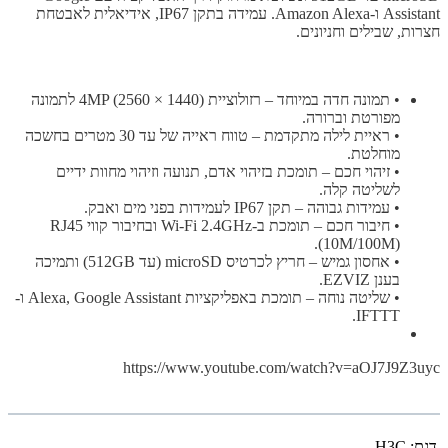
Assistant ו-Amazon Alexa. עמידה בתקן IP67, אידיאלית לאבטחת
חצרות, שבילים וחניונים.
• תמונה חדה במיוחד – רזולוציית 4MP (2560 × 1440) לתמונה
מפורטת וברורה.
• ראיית לילה מתקדמת – טווח ראייה של עד 30 מטרים בחשכה
מוחלטת.
• זיהוי חכם – תומכת בזיהוי אדם, תנועה וזיהוי מחוות ידיים
לשליטה קלה.
• עמידות גבוהה – תקן IP67 לעמידות בפני מים ואבק.
• חיבור חכם – תומכת ב-Wi-Fi 2.4GHz ובחיבור קווי RJ45
(10M/100M).
• אחסון גמיש – חריץ לכרטיס microSD (עד 512GB) ותמיכה
בענן EZVIZ.
• שליטה נוחה – תומכת באפליקציות Alexa, Google Assistant ו-
IFTTT.
https://www.youtube.com/watch?v=aOJ7J9Z3uyc
דגם:
H3C