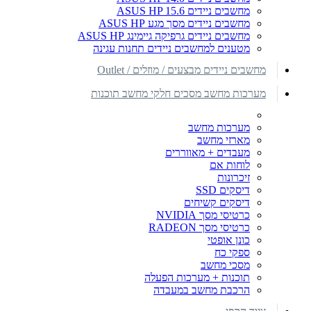
מחשבים ניידים ASUS HP 15.6
מחשבים ניידים מסך מגע ASUS HP
מחשבים ניידים גרפיקה גיימינג ASUS HP
מטענים למחשבים ניידים תחנות עגינה
מחשבים ניידים מבצעים / מוזלים / Outlet
מערכות מחשב מסכים חלקי מחשב תוכנות
מערכות מחשב
מארזי מחשב
מעבדים + מאווררים
לוחות אם
זיכרונות
דיסקים SSD
דיסקים קשיחים
כרטיסי מסך NVIDIA
כרטיסי מסך RADEON
כונן אופטי
ספקי כח
מסכי מחשב
תוכנות + מערכות הפעלה
הרכבת מחשב במעבדה