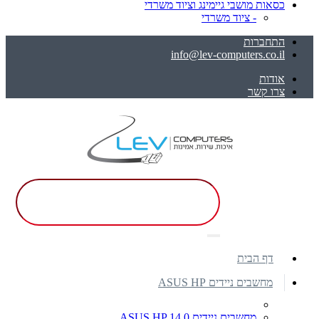
כסאות מושבי גיימינג וציוד משרדי
- ציוד משרדי
התחברות
info@lev-computers.co.il
אודות
צרו קשר
דף הבית
מחשבים ניידים ASUS HP
מחשבים ניידים ASUS HP 14.0