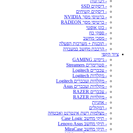
- זיכרונות
- דיסקים SSD
- דיסקים קשיחים
- כרטיסי מסך NVIDIA
- כרטיסי מסך RADEON
- כונן אופטי
- ספקי כח
- מסכי מחשב
- תוכנות + מערכות הפעלה
- הרכבת מחשב במעבדה
ציוד הקפי
- גיימינג GAMING
- סטרימרים Streamers
- עכברים Logitech
- מקלדות Logitech
- מקלדות ועכברים Logitech
- מקלדות ועכברים Asus
- עכברים RAZER
- מקלדות RAZER
- אוזניות
- רמקולים
- מצלמות רשת אינטרנט ואבטחה
- תיקי מחשב Case Logic
- תיקי מחשב Lenovo Asus
- תיקי מחשב MiraCase