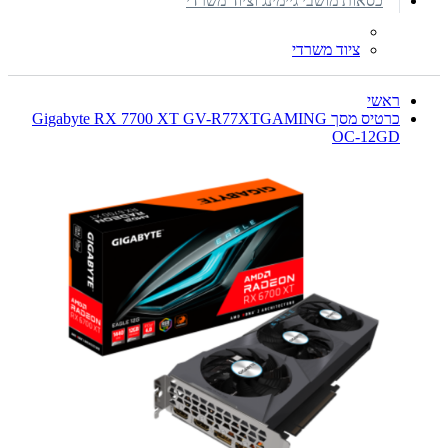
כסאות מושבי גיימינג וציוד משרדי
ציוד משרדי
ראשי
כרטיס מסך Gigabyte RX 7700 XT GV-R77XTGAMING
OC-12GD