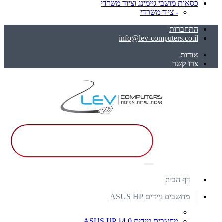
כסאות מושבי גיימינג וציוד משרדי
- ציוד משרדי
התחברות
info@lev-computers.co.il
אודות
צרו קשר
דף הבית
מחשבים ניידים ASUS HP
מחשבים ניידים ASUS HP 14.0