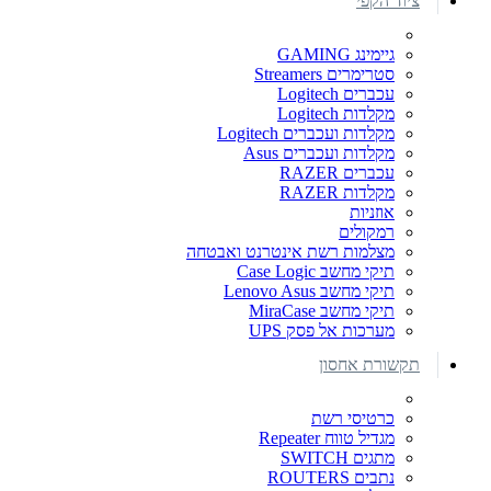
ציוד הקפי
גיימינג GAMING
סטרימרים Streamers
עכברים Logitech
מקלדות Logitech
מקלדות ועכברים Logitech
מקלדות ועכברים Asus
עכברים RAZER
מקלדות RAZER
אוזניות
רמקולים
מצלמות רשת אינטרנט ואבטחה
תיקי מחשב Case Logic
תיקי מחשב Lenovo Asus
תיקי מחשב MiraCase
מערכות אל פסק UPS
תקשורת אחסון
כרטיסי רשת
מגדיל טווח Repeater
מתגים SWITCH
נתבים ROUTERS