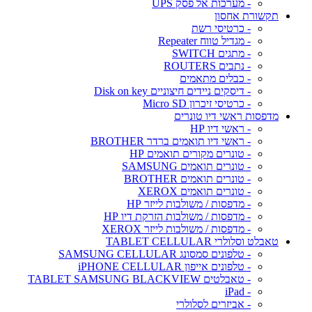
- מערכות אל פסק UPS
תקשורת אחסון
- כרטיסי רשת
- מגדיל טווח Repeater
- מתגים SWITCH
- נתבים ROUTERS
- כבלים מתאמים
- דיסקים ניידים חיצוניים Disk on key
- כרטיסי זיכרון Micro SD
מדפסות ראשי דיו טונרים
- ראשי דיו HP
- ראשי דיו תואמים ברדר BROTHER
- טונרים מקורים תואמים HP
- טונרים תואמים SAMSUNG
- טונרים תואמים BROTHER
- טונרים תואמים XEROX
- מדפסות / משולבות לייזר HP
- מדפסות / משולבות הזרקת דיו HP
- מדפסות / משולבות לייזר XEROX
טאבלט וסלולרי TABLET CELLULAR
- טלפונים סמסונג SAMSUNG CELLULAR
- טלפונים אייפון iPHONE CELLULAR
- טאבלטים TABLET SAMSUNG BLACKVIEW
- iPad
- אביזרים לסלולרי