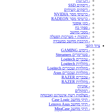
- זיכרונות
- דיסקים SSD
- דיסקים קשיחים
- כרטיסי מסך NVIDIA
- כרטיסי מסך RADEON
- כונן אופטי
- ספקי כח
- מסכי מחשב
- תוכנות + מערכות הפעלה
- הרכבת מחשב במעבדה
ציוד הקפי
- גיימינג GAMING
- סטרימרים Streamers
- עכברים Logitech
- מקלדות Logitech
- מקלדות ועכברים Logitech
- מקלדות ועכברים Asus
- עכברים RAZER
- מקלדות RAZER
- אוזניות
- רמקולים
- מצלמות רשת אינטרנט ואבטחה
- תיקי מחשב Case Logic
- תיקי מחשב Lenovo Asus
- תיקי מחשב MiraCase