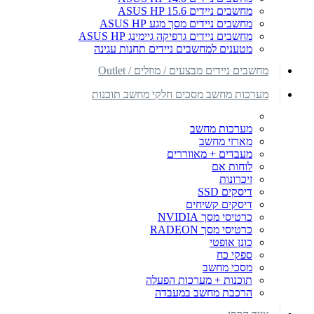
מחשבים ניידים ASUS HP 15.6
מחשבים ניידים מסך מגע ASUS HP
מחשבים ניידים גרפיקה גיימינג ASUS HP
מטענים למחשבים ניידים תחנות עגינה
מחשבים ניידים מבצעים / מוזלים / Outlet
מערכות מחשב מסכים חלקי מחשב תוכנות
מערכות מחשב
מארזי מחשב
מעבדים + מאווררים
לוחות אם
זיכרונות
דיסקים SSD
דיסקים קשיחים
כרטיסי מסך NVIDIA
כרטיסי מסך RADEON
כונן אופטי
ספקי כח
מסכי מחשב
תוכנות + מערכות הפעלה
הרכבת מחשב במעבדה