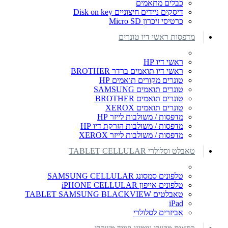
כבלים מתאמים
דיסקים ניידים חיצוניים Disk on key
כרטיסי זיכרון Micro SD
מדפסות ראשי דיו טונרים
ראשי דיו HP
ראשי דיו תואמים ברדר BROTHER
טונרים מקורים תואמים HP
טונרים תואמים SAMSUNG
טונרים תואמים BROTHER
טונרים תואמים XEROX
מדפסות / משולבות לייזר HP
מדפסות / משולבות הזרקת דיו HP
מדפסות / משולבות לייזר XEROX
טאבלט וסלולרי TABLET CELLULAR
טלפונים סמסונג SAMSUNG CELLULAR
טלפונים אייפון iPHONE CELLULAR
טאבלטים TABLET SAMSUNG BLACKVIEW
iPad
אביזרים לסלולרי