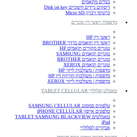
כבלים מתאמים
דיסקים ניידים חיצוניים Disk on key
כרטיסי זיכרון Micro SD
מדפסות ראשי דיו טונרים
ראשי דיו HP
ראשי דיו תואמים ברדר BROTHER
טונרים מקורים תואמים HP
טונרים תואמים SAMSUNG
טונרים תואמים BROTHER
טונרים תואמים XEROX
מדפסות / משולבות לייזר HP
מדפסות / משולבות הזרקת דיו HP
מדפסות / משולבות לייזר XEROX
טאבלט וסלולרי TABLET CELLULAR
טלפונים סמסונג SAMSUNG CELLULAR
טלפונים אייפון iPHONE CELLULAR
טאבלטים TABLET SAMSUNG BLACKVIEW
iPad
אביזרים לסלולרי