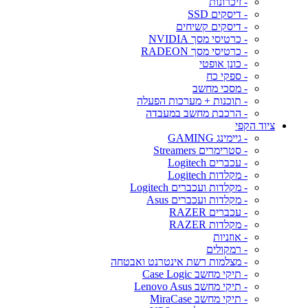
- זיכרונות
- דיסקים SSD
- דיסקים קשיחים
- כרטיסי מסך NVIDIA
- כרטיסי מסך RADEON
- כונן אופטי
- ספקי כח
- מסכי מחשב
- תוכנות + מערכות הפעלה
- הרכבת מחשב במעבדה
ציוד הקפי
- גיימינג GAMING
- סטרימרים Streamers
- עכברים Logitech
- מקלדות Logitech
- מקלדות ועכברים Logitech
- מקלדות ועכברים Asus
- עכברים RAZER
- מקלדות RAZER
- אוזניות
- רמקולים
- מצלמות רשת אינטרנט ואבטחה
- תיקי מחשב Case Logic
- תיקי מחשב Lenovo Asus
- תיקי מחשב MiraCase