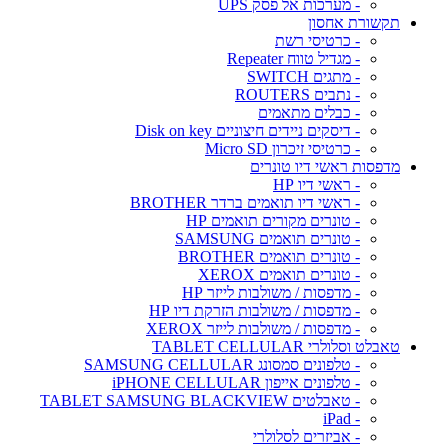
- מערכות אל פסק UPS
תקשורת אחסון
- כרטיסי רשת
- מגדיל טווח Repeater
- מתגים SWITCH
- נתבים ROUTERS
- כבלים מתאמים
- דיסקים ניידים חיצוניים Disk on key
- כרטיסי זיכרון Micro SD
מדפסות ראשי דיו טונרים
- ראשי דיו HP
- ראשי דיו תואמים ברדר BROTHER
- טונרים מקורים תואמים HP
- טונרים תואמים SAMSUNG
- טונרים תואמים BROTHER
- טונרים תואמים XEROX
- מדפסות / משולבות לייזר HP
- מדפסות / משולבות הזרקת דיו HP
- מדפסות / משולבות לייזר XEROX
טאבלט וסלולרי TABLET CELLULAR
- טלפונים סמסונג SAMSUNG CELLULAR
- טלפונים אייפון iPHONE CELLULAR
- טאבלטים TABLET SAMSUNG BLACKVIEW
- iPad
- אביזרים לסלולרי