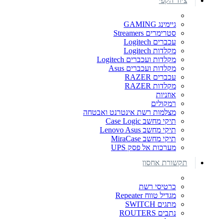
ציוד הקפי
גיימינג GAMING
סטרימרים Streamers
עכברים Logitech
מקלדות Logitech
מקלדות ועכברים Logitech
מקלדות ועכברים Asus
עכברים RAZER
מקלדות RAZER
אוזניות
רמקולים
מצלמות רשת אינטרנט ואבטחה
תיקי מחשב Case Logic
תיקי מחשב Lenovo Asus
תיקי מחשב MiraCase
מערכות אל פסק UPS
תקשורת אחסון
כרטיסי רשת
מגדיל טווח Repeater
מתגים SWITCH
נתבים ROUTERS