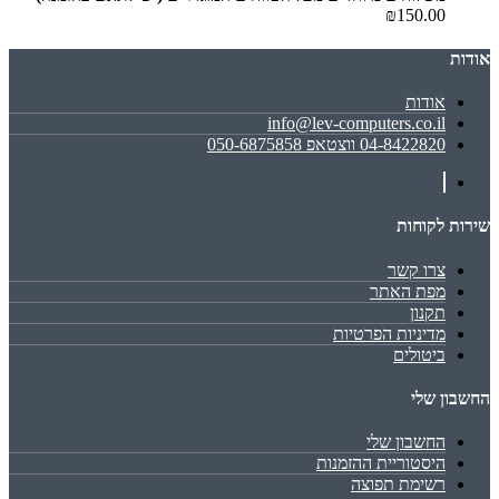
₪150.00
אודות
אודות
info@lev-computers.co.il
04-8422820 ווצטאפ 050-6875858
שירות לקוחות
צרו קשר
מפת האתר
תקנון
מדיניות הפרטיות
ביטולים
החשבון שלי
החשבון שלי
היסטוריית ההזמנות
רשימת תפוצה