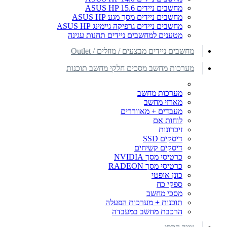
מחשבים ניידים ASUS HP 15.6
מחשבים ניידים מסך מגע ASUS HP
מחשבים ניידים גרפיקה גיימינג ASUS HP
מטענים למחשבים ניידים תחנות עגינה
מחשבים ניידים מבצעים / מוזלים / Outlet
מערכות מחשב מסכים חלקי מחשב תוכנות
מערכות מחשב
מארזי מחשב
מעבדים + מאווררים
לוחות אם
זיכרונות
דיסקים SSD
דיסקים קשיחים
כרטיסי מסך NVIDIA
כרטיסי מסך RADEON
כונן אופטי
ספקי כח
מסכי מחשב
תוכנות + מערכות הפעלה
הרכבת מחשב במעבדה