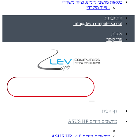
כסאות מושבי גיימינג וציוד משרדי
- ציוד משרדי
התחברות
info@lev-computers.co.il
אודות
צרו קשר
דף הבית
מחשבים ניידים ASUS HP
מחשבים ניידים ASUS HP 14.0