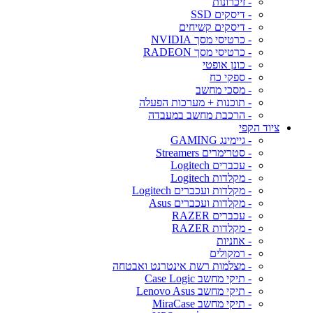
- זיכרונות
- דיסקים SSD
- דיסקים קשיחים
- כרטיסי מסך NVIDIA
- כרטיסי מסך RADEON
- כונן אופטי
- ספקי כח
- מסכי מחשב
- תוכנות + מערכות הפעלה
- הרכבת מחשב במעבדה
ציוד הקפי
- גיימינג GAMING
- סטרימרים Streamers
- עכברים Logitech
- מקלדות Logitech
- מקלדות ועכברים Logitech
- מקלדות ועכברים Asus
- עכברים RAZER
- מקלדות RAZER
- אוזניות
- רמקולים
- מצלמות רשת אינטרנט ואבטחה
- תיקי מחשב Case Logic
- תיקי מחשב Lenovo Asus
- תיקי מחשב MiraCase