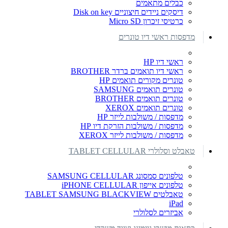
כבלים מתאמים
דיסקים ניידים חיצוניים Disk on key
כרטיסי זיכרון Micro SD
מדפסות ראשי דיו טונרים
ראשי דיו HP
ראשי דיו תואמים ברדר BROTHER
טונרים מקורים תואמים HP
טונרים תואמים SAMSUNG
טונרים תואמים BROTHER
טונרים תואמים XEROX
מדפסות / משולבות לייזר HP
מדפסות / משולבות הזרקת דיו HP
מדפסות / משולבות לייזר XEROX
טאבלט וסלולרי TABLET CELLULAR
טלפונים סמסונג SAMSUNG CELLULAR
טלפונים אייפון iPHONE CELLULAR
טאבלטים TABLET SAMSUNG BLACKVIEW
iPad
אביזרים לסלולרי