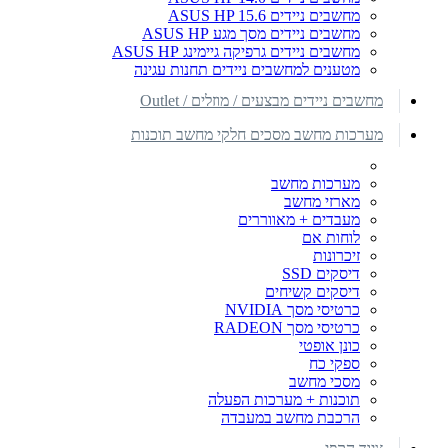
מחשבים ניידים ASUS HP 15.6
מחשבים ניידים מסך מגע ASUS HP
מחשבים ניידים גרפיקה גיימינג ASUS HP
מטענים למחשבים ניידים תחנות עגינה
מחשבים ניידים מבצעים / מוזלים / Outlet
מערכות מחשב מסכים חלקי מחשב תוכנות
מערכות מחשב
מארזי מחשב
מעבדים + מאווררים
לוחות אם
זיכרונות
דיסקים SSD
דיסקים קשיחים
כרטיסי מסך NVIDIA
כרטיסי מסך RADEON
כונן אופטי
ספקי כח
מסכי מחשב
תוכנות + מערכות הפעלה
הרכבת מחשב במעבדה