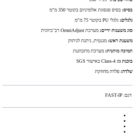
בסיס:
בסיס סגסוגת אלומיניום בקוטר 350 מ"מ
גלגלים:
גלגלי PU בקוטר 75 מ"מ
סוג משענות ידיים:
מערכת OmniAdjust רב־כיוונית
משענת ראש:
מגנטית, ניתנת לניתוק
תמיכה מותנית:
מערכת מתכווננת
בוכנת גז:
Class-4 באישור SGS
שלדה:
פלדה מחוזקת
דגם:
FAST-IP