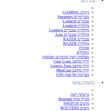
ציוד הקפי
גיימינג GAMING
סטרימרים Streamers
עכברים Logitech
מקלדות Logitech
מקלדות ועכברים Logitech
מקלדות ועכברים Asus
עכברים RAZER
מקלדות RAZER
אוזניות
רמקולים
מצלמות רשת אינטרנט ואבטחה
תיקי מחשב Case Logic
תיקי מחשב Lenovo Asus
תיקי מחשב MiraCase
מערכות אל פסק UPS
תקשורת אחסון
כרטיסי רשת
מגדיל טווח Repeater
מתגים SWITCH
נתבים ROUTERS