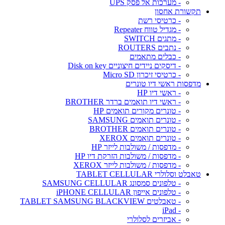
- מערכות אל פסק UPS
תקשורת אחסון
- כרטיסי רשת
- מגדיל טווח Repeater
- מתגים SWITCH
- נתבים ROUTERS
- כבלים מתאמים
- דיסקים ניידים חיצוניים Disk on key
- כרטיסי זיכרון Micro SD
מדפסות ראשי דיו טונרים
- ראשי דיו HP
- ראשי דיו תואמים ברדר BROTHER
- טונרים מקורים תואמים HP
- טונרים תואמים SAMSUNG
- טונרים תואמים BROTHER
- טונרים תואמים XEROX
- מדפסות / משולבות לייזר HP
- מדפסות / משולבות הזרקת דיו HP
- מדפסות / משולבות לייזר XEROX
טאבלט וסלולרי TABLET CELLULAR
- טלפונים סמסונג SAMSUNG CELLULAR
- טלפונים אייפון iPHONE CELLULAR
- טאבלטים TABLET SAMSUNG BLACKVIEW
- iPad
- אביזרים לסלולרי