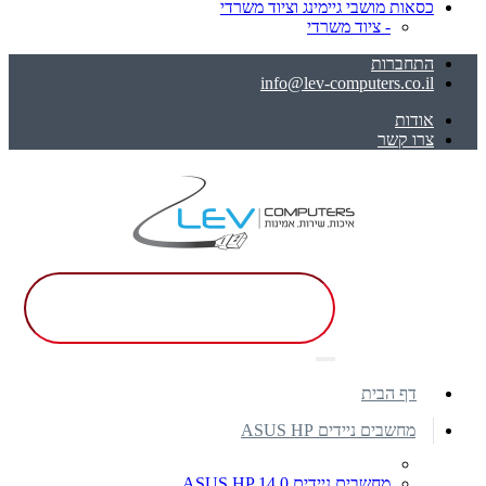
כסאות מושבי גיימינג וציוד משרדי
- ציוד משרדי
התחברות
info@lev-computers.co.il
אודות
צרו קשר
דף הבית
מחשבים ניידים ASUS HP
מחשבים ניידים ASUS HP 14.0