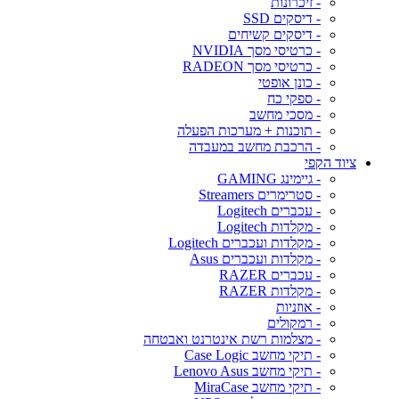
- זיכרונות
- דיסקים SSD
- דיסקים קשיחים
- כרטיסי מסך NVIDIA
- כרטיסי מסך RADEON
- כונן אופטי
- ספקי כח
- מסכי מחשב
- תוכנות + מערכות הפעלה
- הרכבת מחשב במעבדה
ציוד הקפי
- גיימינג GAMING
- סטרימרים Streamers
- עכברים Logitech
- מקלדות Logitech
- מקלדות ועכברים Logitech
- מקלדות ועכברים Asus
- עכברים RAZER
- מקלדות RAZER
- אוזניות
- רמקולים
- מצלמות רשת אינטרנט ואבטחה
- תיקי מחשב Case Logic
- תיקי מחשב Lenovo Asus
- תיקי מחשב MiraCase