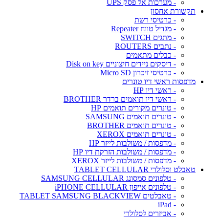
- מערכות אל פסק UPS
תקשורת אחסון
- כרטיסי רשת
- מגדיל טווח Repeater
- מתגים SWITCH
- נתבים ROUTERS
- כבלים מתאמים
- דיסקים ניידים חיצוניים Disk on key
- כרטיסי זיכרון Micro SD
מדפסות ראשי דיו טונרים
- ראשי דיו HP
- ראשי דיו תואמים ברדר BROTHER
- טונרים מקורים תואמים HP
- טונרים תואמים SAMSUNG
- טונרים תואמים BROTHER
- טונרים תואמים XEROX
- מדפסות / משולבות לייזר HP
- מדפסות / משולבות הזרקת דיו HP
- מדפסות / משולבות לייזר XEROX
טאבלט וסלולרי TABLET CELLULAR
- טלפונים סמסונג SAMSUNG CELLULAR
- טלפונים אייפון iPHONE CELLULAR
- טאבלטים TABLET SAMSUNG BLACKVIEW
- iPad
- אביזרים לסלולרי