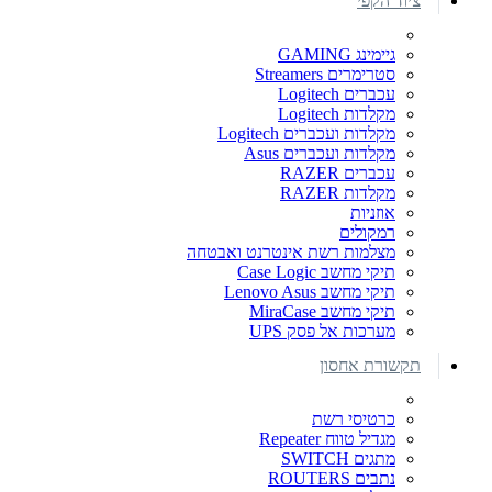
ציוד הקפי
גיימינג GAMING
סטרימרים Streamers
עכברים Logitech
מקלדות Logitech
מקלדות ועכברים Logitech
מקלדות ועכברים Asus
עכברים RAZER
מקלדות RAZER
אוזניות
רמקולים
מצלמות רשת אינטרנט ואבטחה
תיקי מחשב Case Logic
תיקי מחשב Lenovo Asus
תיקי מחשב MiraCase
מערכות אל פסק UPS
תקשורת אחסון
כרטיסי רשת
מגדיל טווח Repeater
מתגים SWITCH
נתבים ROUTERS