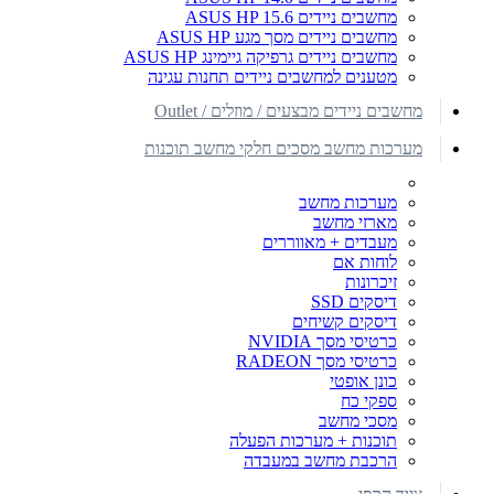
מחשבים ניידים ASUS HP 15.6
מחשבים ניידים מסך מגע ASUS HP
מחשבים ניידים גרפיקה גיימינג ASUS HP
מטענים למחשבים ניידים תחנות עגינה
מחשבים ניידים מבצעים / מוזלים / Outlet
מערכות מחשב מסכים חלקי מחשב תוכנות
מערכות מחשב
מארזי מחשב
מעבדים + מאווררים
לוחות אם
זיכרונות
דיסקים SSD
דיסקים קשיחים
כרטיסי מסך NVIDIA
כרטיסי מסך RADEON
כונן אופטי
ספקי כח
מסכי מחשב
תוכנות + מערכות הפעלה
הרכבת מחשב במעבדה