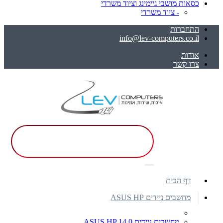
כסאות מושבי גיימינג וציוד משרדי
- ציוד משרדי
התחברות
info@lev-computers.co.il
אודות
צרו קשר
דף הבית
מחשבים ניידים ASUS HP
מחשבים ניידים ASUS HP 14.0