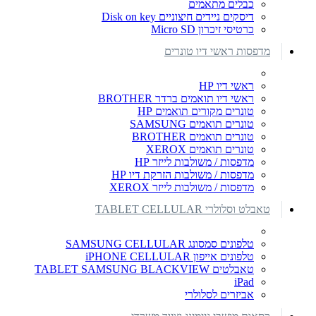
כבלים מתאמים
דיסקים ניידים חיצוניים Disk on key
כרטיסי זיכרון Micro SD
מדפסות ראשי דיו טונרים
ראשי דיו HP
ראשי דיו תואמים ברדר BROTHER
טונרים מקורים תואמים HP
טונרים תואמים SAMSUNG
טונרים תואמים BROTHER
טונרים תואמים XEROX
מדפסות / משולבות לייזר HP
מדפסות / משולבות הזרקת דיו HP
מדפסות / משולבות לייזר XEROX
טאבלט וסלולרי TABLET CELLULAR
טלפונים סמסונג SAMSUNG CELLULAR
טלפונים אייפון iPHONE CELLULAR
טאבלטים TABLET SAMSUNG BLACKVIEW
iPad
אביזרים לסלולרי