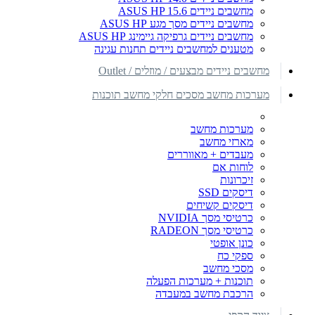
מחשבים ניידים ASUS HP 15.6
מחשבים ניידים מסך מגע ASUS HP
מחשבים ניידים גרפיקה גיימינג ASUS HP
מטענים למחשבים ניידים תחנות עגינה
מחשבים ניידים מבצעים / מוזלים / Outlet
מערכות מחשב מסכים חלקי מחשב תוכנות
מערכות מחשב
מארזי מחשב
מעבדים + מאווררים
לוחות אם
זיכרונות
דיסקים SSD
דיסקים קשיחים
כרטיסי מסך NVIDIA
כרטיסי מסך RADEON
כונן אופטי
ספקי כח
מסכי מחשב
תוכנות + מערכות הפעלה
הרכבת מחשב במעבדה