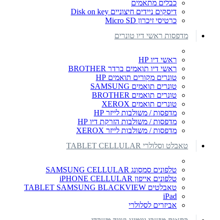
כבלים מתאמים
דיסקים ניידים חיצוניים Disk on key
כרטיסי זיכרון Micro SD
מדפסות ראשי דיו טונרים
ראשי דיו HP
ראשי דיו תואמים ברדר BROTHER
טונרים מקורים תואמים HP
טונרים תואמים SAMSUNG
טונרים תואמים BROTHER
טונרים תואמים XEROX
מדפסות / משולבות לייזר HP
מדפסות / משולבות הזרקת דיו HP
מדפסות / משולבות לייזר XEROX
טאבלט וסלולרי TABLET CELLULAR
טלפונים סמסונג SAMSUNG CELLULAR
טלפונים אייפון iPHONE CELLULAR
טאבלטים TABLET SAMSUNG BLACKVIEW
iPad
אביזרים לסלולרי