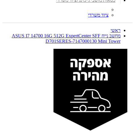
כסאות מושבי גיימינג וציוד משרדי
ציוד משרדי
ראשי
מחשב נייח ASUS I7 14700 16G 512G ExpertCenter SFF
D701SERES-7147000130 Mini Tower