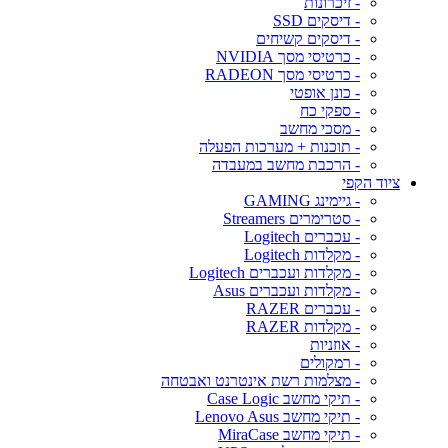
- זיכרונות
- דיסקים SSD
- דיסקים קשיחים
- כרטיסי מסך NVIDIA
- כרטיסי מסך RADEON
- כונן אופטי
- ספקי כח
- מסכי מחשב
- תוכנות + מערכות הפעלה
- הרכבת מחשב במעבדה
ציוד הקפי
- גיימינג GAMING
- סטרימרים Streamers
- עכברים Logitech
- מקלדות Logitech
- מקלדות ועכברים Logitech
- מקלדות ועכברים Asus
- עכברים RAZER
- מקלדות RAZER
- אוזניות
- רמקולים
- מצלמות רשת אינטרנט ואבטחה
- תיקי מחשב Case Logic
- תיקי מחשב Lenovo Asus
- תיקי מחשב MiraCase