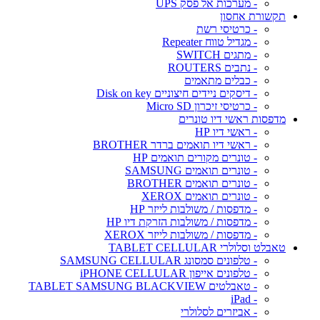
- מערכות אל פסק UPS
תקשורת אחסון
- כרטיסי רשת
- מגדיל טווח Repeater
- מתגים SWITCH
- נתבים ROUTERS
- כבלים מתאמים
- דיסקים ניידים חיצוניים Disk on key
- כרטיסי זיכרון Micro SD
מדפסות ראשי דיו טונרים
- ראשי דיו HP
- ראשי דיו תואמים ברדר BROTHER
- טונרים מקורים תואמים HP
- טונרים תואמים SAMSUNG
- טונרים תואמים BROTHER
- טונרים תואמים XEROX
- מדפסות / משולבות לייזר HP
- מדפסות / משולבות הזרקת דיו HP
- מדפסות / משולבות לייזר XEROX
טאבלט וסלולרי TABLET CELLULAR
- טלפונים סמסונג SAMSUNG CELLULAR
- טלפונים אייפון iPHONE CELLULAR
- טאבלטים TABLET SAMSUNG BLACKVIEW
- iPad
- אביזרים לסלולרי