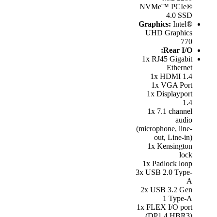
NVMe™ PCIe®
4.0 SSD
Graphics:
Intel®
UHD Graphics
770
Rear I/O:
1x RJ45 Gigabit
Ethernet
1x HDMI 1.4
1x VGA Port
1x Displayport
1.4
1x 7.1 channel
audio
(microphone, line-
out, Line-in)
1x Kensington
lock
1x Padlock loop
3x USB 2.0 Type-
A
2x USB 3.2 Gen
1 Type-A
1x FLEX I/O port
(DP1.4 HBR3)