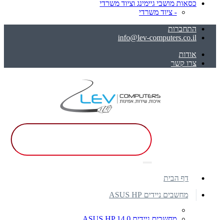
כסאות מושבי גיימינג וציוד משרדי
- ציוד משרדי
התחברות
info@lev-computers.co.il
אודות
צרו קשר
דף הבית
מחשבים ניידים ASUS HP
מחשבים ניידים ASUS HP 14.0