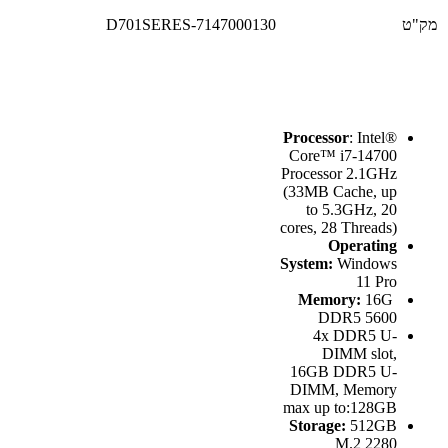
מק"ט
D701SERES-7147000130
Processor
: Intel®
Core™ i7-14700
Processor 2.1GHz
(33MB Cache, up
to 5.3GHz, 20
cores, 28 Threads)
Operating
System:
Windows
11 Pro
16G
Memory:
DDR5 5600
4x DDR5 U-
DIMM slot,
16GB DDR5 U-
DIMM, Memory
max up to:128GB
Storage:
512GB
M.2 2280