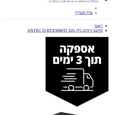
כסאות מושבי גיימינג וציוד משרדי
ציוד משרדי
ראשי
מחשב גיימינג נייח ANTEC I5 RTX5060TI 32G