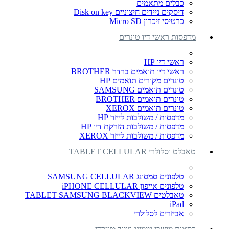
כבלים מתאמים
דיסקים ניידים חיצוניים Disk on key
כרטיסי זיכרון Micro SD
מדפסות ראשי דיו טונרים
ראשי דיו HP
ראשי דיו תואמים ברדר BROTHER
טונרים מקורים תואמים HP
טונרים תואמים SAMSUNG
טונרים תואמים BROTHER
טונרים תואמים XEROX
מדפסות / משולבות לייזר HP
מדפסות / משולבות הזרקת דיו HP
מדפסות / משולבות לייזר XEROX
טאבלט וסלולרי TABLET CELLULAR
טלפונים סמסונג SAMSUNG CELLULAR
טלפונים אייפון iPHONE CELLULAR
טאבלטים TABLET SAMSUNG BLACKVIEW
iPad
אביזרים לסלולרי