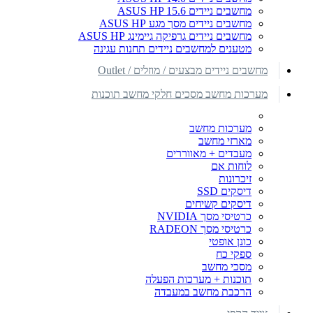
מחשבים ניידים ASUS HP 15.6
מחשבים ניידים מסך מגע ASUS HP
מחשבים ניידים גרפיקה גיימינג ASUS HP
מטענים למחשבים ניידים תחנות עגינה
מחשבים ניידים מבצעים / מוזלים / Outlet
מערכות מחשב מסכים חלקי מחשב תוכנות
מערכות מחשב
מארזי מחשב
מעבדים + מאווררים
לוחות אם
זיכרונות
דיסקים SSD
דיסקים קשיחים
כרטיסי מסך NVIDIA
כרטיסי מסך RADEON
כונן אופטי
ספקי כח
מסכי מחשב
תוכנות + מערכות הפעלה
הרכבת מחשב במעבדה