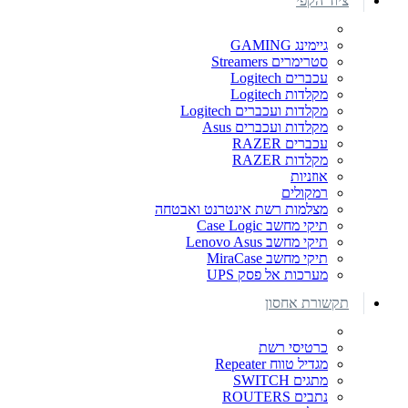
ציוד הקפי
גיימינג GAMING
סטרימרים Streamers
עכברים Logitech
מקלדות Logitech
מקלדות ועכברים Logitech
מקלדות ועכברים Asus
עכברים RAZER
מקלדות RAZER
אוזניות
רמקולים
מצלמות רשת אינטרנט ואבטחה
תיקי מחשב Case Logic
תיקי מחשב Lenovo Asus
תיקי מחשב MiraCase
מערכות אל פסק UPS
תקשורת אחסון
כרטיסי רשת
מגדיל טווח Repeater
מתגים SWITCH
נתבים ROUTERS