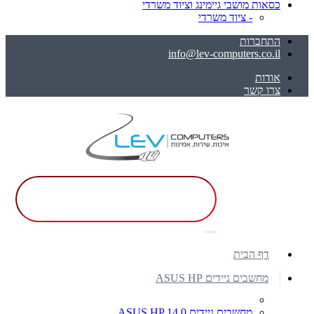
כסאות מושבי גיימינג וציוד משרדי
- ציוד משרדי
התחברות
info@lev-computers.co.il
אודות
צרו קשר
דף הבית
מחשבים ניידים ASUS HP
מחשבים ניידים ASUS HP 14.0