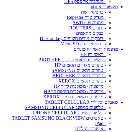
- מערכות אל פסק UPS
תקשורת אחסון
- כרטיסי רשת
- מגדיל טווח Repeater
- מתגים SWITCH
- נתבים ROUTERS
- כבלים מתאמים
- דיסקים ניידים חיצוניים Disk on key
- כרטיסי זיכרון Micro SD
מדפסות ראשי דיו טונרים
- ראשי דיו HP
- ראשי דיו תואמים ברדר BROTHER
- טונרים מקורים תואמים HP
- טונרים תואמים SAMSUNG
- טונרים תואמים BROTHER
- טונרים תואמים XEROX
- מדפסות / משולבות לייזר HP
- מדפסות / משולבות הזרקת דיו HP
- מדפסות / משולבות לייזר XEROX
טאבלט וסלולרי TABLET CELLULAR
- טלפונים סמסונג SAMSUNG CELLULAR
- טלפונים אייפון iPHONE CELLULAR
- טאבלטים TABLET SAMSUNG BLACKVIEW
- iPad
- אביזרים לסלולרי