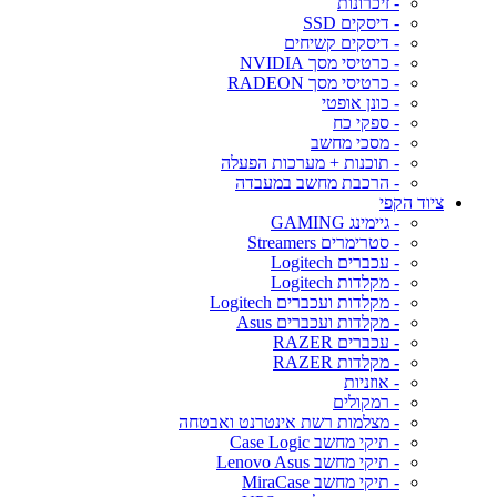
- זיכרונות
- דיסקים SSD
- דיסקים קשיחים
- כרטיסי מסך NVIDIA
- כרטיסי מסך RADEON
- כונן אופטי
- ספקי כח
- מסכי מחשב
- תוכנות + מערכות הפעלה
- הרכבת מחשב במעבדה
ציוד הקפי
- גיימינג GAMING
- סטרימרים Streamers
- עכברים Logitech
- מקלדות Logitech
- מקלדות ועכברים Logitech
- מקלדות ועכברים Asus
- עכברים RAZER
- מקלדות RAZER
- אוזניות
- רמקולים
- מצלמות רשת אינטרנט ואבטחה
- תיקי מחשב Case Logic
- תיקי מחשב Lenovo Asus
- תיקי מחשב MiraCase