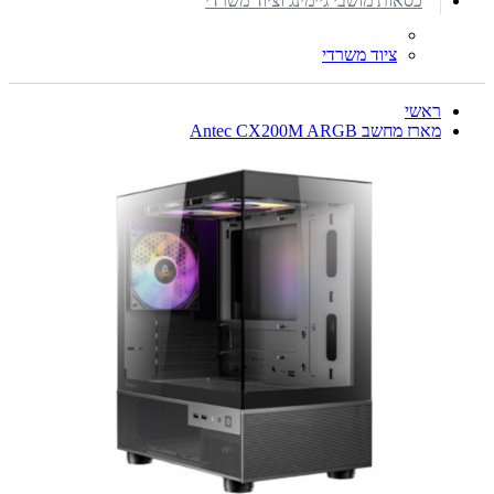
כסאות מושבי גיימינג וציוד משרדי
ציוד משרדי
ראשי
מארז מחשב Antec CX200M ARGB