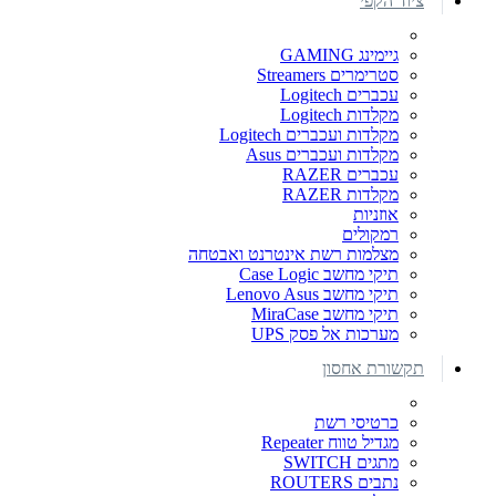
ציוד הקפי
גיימינג GAMING
סטרימרים Streamers
עכברים Logitech
מקלדות Logitech
מקלדות ועכברים Logitech
מקלדות ועכברים Asus
עכברים RAZER
מקלדות RAZER
אוזניות
רמקולים
מצלמות רשת אינטרנט ואבטחה
תיקי מחשב Case Logic
תיקי מחשב Lenovo Asus
תיקי מחשב MiraCase
מערכות אל פסק UPS
תקשורת אחסון
כרטיסי רשת
מגדיל טווח Repeater
מתגים SWITCH
נתבים ROUTERS