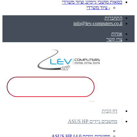
כסאות מושבי גיימינג וציוד משרדי
- ציוד משרדי
התחברות
info@lev-computers.co.il
אודות
צרו קשר
דף הבית
מחשבים ניידים ASUS HP
מחשבים ניידים ASUS HP 14.0