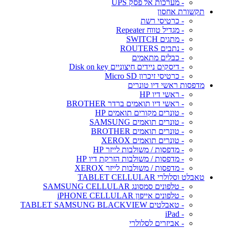
- מערכות אל פסק UPS
תקשורת אחסון
- כרטיסי רשת
- מגדיל טווח Repeater
- מתגים SWITCH
- נתבים ROUTERS
- כבלים מתאמים
- דיסקים ניידים חיצוניים Disk on key
- כרטיסי זיכרון Micro SD
מדפסות ראשי דיו טונרים
- ראשי דיו HP
- ראשי דיו תואמים ברדר BROTHER
- טונרים מקורים תואמים HP
- טונרים תואמים SAMSUNG
- טונרים תואמים BROTHER
- טונרים תואמים XEROX
- מדפסות / משולבות לייזר HP
- מדפסות / משולבות הזרקת דיו HP
- מדפסות / משולבות לייזר XEROX
טאבלט וסלולרי TABLET CELLULAR
- טלפונים סמסונג SAMSUNG CELLULAR
- טלפונים אייפון iPHONE CELLULAR
- טאבלטים TABLET SAMSUNG BLACKVIEW
- iPad
- אביזרים לסלולרי