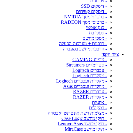
- זיכרונות
- דיסקים SSD
- דיסקים קשיחים
- כרטיסי מסך NVIDIA
- כרטיסי מסך RADEON
- כונן אופטי
- ספקי כח
- מסכי מחשב
- תוכנות + מערכות הפעלה
- הרכבת מחשב במעבדה
ציוד הקפי
- גיימינג GAMING
- סטרימרים Streamers
- עכברים Logitech
- מקלדות Logitech
- מקלדות ועכברים Logitech
- מקלדות ועכברים Asus
- עכברים RAZER
- מקלדות RAZER
- אוזניות
- רמקולים
- מצלמות רשת אינטרנט ואבטחה
- תיקי מחשב Case Logic
- תיקי מחשב Lenovo Asus
- תיקי מחשב MiraCase