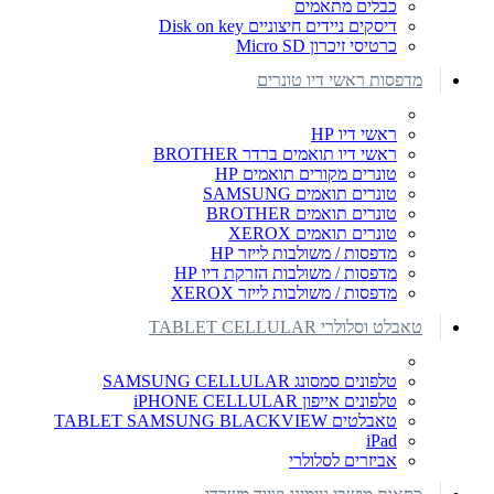
כבלים מתאמים
דיסקים ניידים חיצוניים Disk on key
כרטיסי זיכרון Micro SD
מדפסות ראשי דיו טונרים
ראשי דיו HP
ראשי דיו תואמים ברדר BROTHER
טונרים מקורים תואמים HP
טונרים תואמים SAMSUNG
טונרים תואמים BROTHER
טונרים תואמים XEROX
מדפסות / משולבות לייזר HP
מדפסות / משולבות הזרקת דיו HP
מדפסות / משולבות לייזר XEROX
טאבלט וסלולרי TABLET CELLULAR
טלפונים סמסונג SAMSUNG CELLULAR
טלפונים אייפון iPHONE CELLULAR
טאבלטים TABLET SAMSUNG BLACKVIEW
iPad
אביזרים לסלולרי