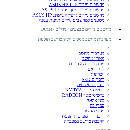
מחשבים ניידים ASUS HP 15.6
מחשבים ניידים מסך מגע ASUS HP
מחשבים ניידים גרפיקה גיימינג ASUS HP
מטענים למחשבים ניידים תחנות עגינה
מחשבים ניידים מבצעים / מוזלים / Outlet
מערכות מחשב מסכים חלקי מחשב תוכנות
מערכות מחשב
מארזי מחשב
מעבדים + מאווררים
לוחות אם
זיכרונות
דיסקים SSD
דיסקים קשיחים
כרטיסי מסך NVIDIA
כרטיסי מסך RADEON
כונן אופטי
ספקי כח
מסכי מחשב
תוכנות + מערכות הפעלה
הרכבת מחשב במעבדה