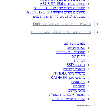
מחשבים ניידים ASUS HP 15.6
מחשבים ניידים מסך מגע ASUS HP
מחשבים ניידים גרפיקה גיימינג ASUS HP
מטענים למחשבים ניידים תחנות עגינה
מחשבים ניידים מבצעים / מוזלים / Outlet
מערכות מחשב מסכים חלקי מחשב תוכנות
מערכות מחשב
מארזי מחשב
מעבדים + מאווררים
לוחות אם
זיכרונות
דיסקים SSD
דיסקים קשיחים
כרטיסי מסך NVIDIA
כרטיסי מסך RADEON
כונן אופטי
ספקי כח
מסכי מחשב
תוכנות + מערכות הפעלה
הרכבת מחשב במעבדה