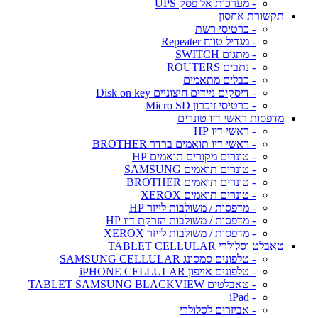
- מערכות אל פסק UPS
תקשורת אחסון
- כרטיסי רשת
- מגדיל טווח Repeater
- מתגים SWITCH
- נתבים ROUTERS
- כבלים מתאמים
- דיסקים ניידים חיצוניים Disk on key
- כרטיסי זיכרון Micro SD
מדפסות ראשי דיו טונרים
- ראשי דיו HP
- ראשי דיו תואמים ברדר BROTHER
- טונרים מקורים תואמים HP
- טונרים תואמים SAMSUNG
- טונרים תואמים BROTHER
- טונרים תואמים XEROX
- מדפסות / משולבות לייזר HP
- מדפסות / משולבות הזרקת דיו HP
- מדפסות / משולבות לייזר XEROX
טאבלט וסלולרי TABLET CELLULAR
- טלפונים סמסונג SAMSUNG CELLULAR
- טלפונים אייפון iPHONE CELLULAR
- טאבלטים TABLET SAMSUNG BLACKVIEW
- iPad
- אביזרים לסלולרי