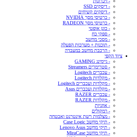
- זיכרונות
- דיסקים SSD
- דיסקים קשיחים
- כרטיסי מסך NVIDIA
- כרטיסי מסך RADEON
- כונן אופטי
- ספקי כח
- מסכי מחשב
- תוכנות + מערכות הפעלה
- הרכבת מחשב במעבדה
ציוד הקפי
- גיימינג GAMING
- סטרימרים Streamers
- עכברים Logitech
- מקלדות Logitech
- מקלדות ועכברים Logitech
- מקלדות ועכברים Asus
- עכברים RAZER
- מקלדות RAZER
- אוזניות
- רמקולים
- מצלמות רשת אינטרנט ואבטחה
- תיקי מחשב Case Logic
- תיקי מחשב Lenovo Asus
- תיקי מחשב MiraCase