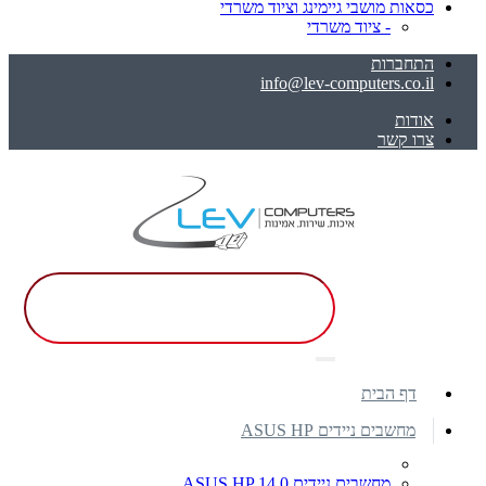
כסאות מושבי גיימינג וציוד משרדי
- ציוד משרדי
התחברות
info@lev-computers.co.il
אודות
צרו קשר
דף הבית
מחשבים ניידים ASUS HP
מחשבים ניידים ASUS HP 14.0