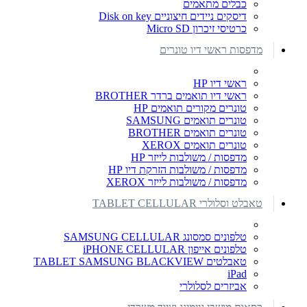
כבלים מתאמים
דיסקים ניידים חיצוניים Disk on key
כרטיסי זיכרון Micro SD
מדפסות ראשי דיו טונרים
ראשי דיו HP
ראשי דיו תואמים ברדר BROTHER
טונרים מקורים תואמים HP
טונרים תואמים SAMSUNG
טונרים תואמים BROTHER
טונרים תואמים XEROX
מדפסות / משולבות לייזר HP
מדפסות / משולבות הזרקת דיו HP
מדפסות / משולבות לייזר XEROX
טאבלט וסלולרי TABLET CELLULAR
טלפונים סמסונג SAMSUNG CELLULAR
טלפונים אייפון iPHONE CELLULAR
טאבלטים TABLET SAMSUNG BLACKVIEW
iPad
אביזרים לסלולרי