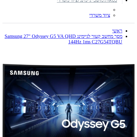
כסאות מושבי גיימינג וציוד משרדי
ציוד משרדי
ראשי
מסך מחשב קעור לגיימינג Samsung 27" Odyssey G5 VA QHD
144Hz 1ms C27G54TQBU