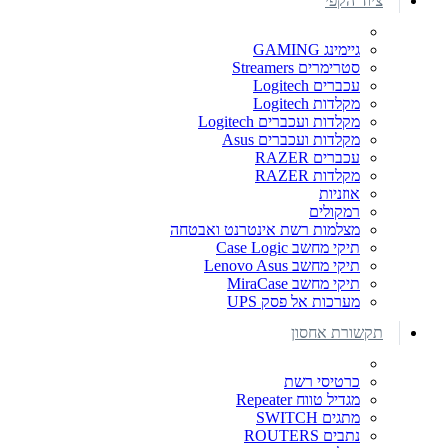
ציוד הקפי
גיימינג GAMING
סטרימרים Streamers
עכברים Logitech
מקלדות Logitech
מקלדות ועכברים Logitech
מקלדות ועכברים Asus
עכברים RAZER
מקלדות RAZER
אוזניות
רמקולים
מצלמות רשת אינטרנט ואבטחה
תיקי מחשב Case Logic
תיקי מחשב Lenovo Asus
תיקי מחשב MiraCase
מערכות אל פסק UPS
תקשורת אחסון
כרטיסי רשת
מגדיל טווח Repeater
מתגים SWITCH
נתבים ROUTERS