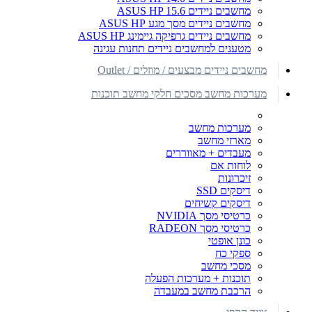
מחשבים ניידים ASUS HP 15.6
מחשבים ניידים מסך מגע ASUS HP
מחשבים ניידים גרפיקה גיימינג ASUS HP
מטענים למחשבים ניידים תחנות עגינה
מחשבים ניידים מבצעים / מוזלים / Outlet
מערכות מחשב מסכים חלקי מחשב תוכנות
מערכות מחשב
מארזי מחשב
מעבדים + מאווררים
לוחות אם
זיכרונות
דיסקים SSD
דיסקים קשיחים
כרטיסי מסך NVIDIA
כרטיסי מסך RADEON
כונן אופטי
ספקי כח
מסכי מחשב
תוכנות + מערכות הפעלה
הרכבת מחשב במעבדה