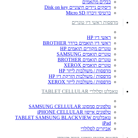
כבלים מתאמים
דיסקים ניידים חיצוניים Disk on key
כרטיסי זיכרון Micro SD
מדפסות ראשי דיו טונרים
ראשי דיו HP
ראשי דיו תואמים ברדר BROTHER
טונרים מקורים תואמים HP
טונרים תואמים SAMSUNG
טונרים תואמים BROTHER
טונרים תואמים XEROX
מדפסות / משולבות לייזר HP
מדפסות / משולבות הזרקת דיו HP
מדפסות / משולבות לייזר XEROX
טאבלט וסלולרי TABLET CELLULAR
טלפונים סמסונג SAMSUNG CELLULAR
טלפונים אייפון iPHONE CELLULAR
טאבלטים TABLET SAMSUNG BLACKVIEW
iPad
אביזרים לסלולרי