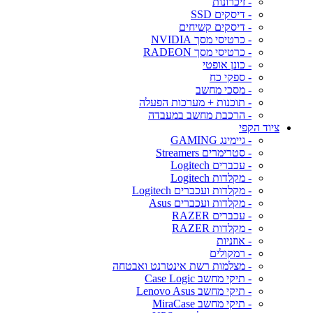
- זיכרונות
- דיסקים SSD
- דיסקים קשיחים
- כרטיסי מסך NVIDIA
- כרטיסי מסך RADEON
- כונן אופטי
- ספקי כח
- מסכי מחשב
- תוכנות + מערכות הפעלה
- הרכבת מחשב במעבדה
ציוד הקפי
- גיימינג GAMING
- סטרימרים Streamers
- עכברים Logitech
- מקלדות Logitech
- מקלדות ועכברים Logitech
- מקלדות ועכברים Asus
- עכברים RAZER
- מקלדות RAZER
- אוזניות
- רמקולים
- מצלמות רשת אינטרנט ואבטחה
- תיקי מחשב Case Logic
- תיקי מחשב Lenovo Asus
- תיקי מחשב MiraCase