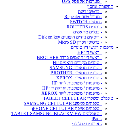
- מערכות אל פסק UPS
תקשורת אחסון
- כרטיסי רשת
- מגדיל טווח Repeater
- מתגים SWITCH
- נתבים ROUTERS
- כבלים מתאמים
- דיסקים ניידים חיצוניים Disk on key
- כרטיסי זיכרון Micro SD
מדפסות ראשי דיו טונרים
- ראשי דיו HP
- ראשי דיו תואמים ברדר BROTHER
- טונרים מקורים תואמים HP
- טונרים תואמים SAMSUNG
- טונרים תואמים BROTHER
- טונרים תואמים XEROX
- מדפסות / משולבות לייזר HP
- מדפסות / משולבות הזרקת דיו HP
- מדפסות / משולבות לייזר XEROX
טאבלט וסלולרי TABLET CELLULAR
- טלפונים סמסונג SAMSUNG CELLULAR
- טלפונים אייפון iPHONE CELLULAR
- טאבלטים TABLET SAMSUNG BLACKVIEW
- iPad
- אביזרים לסלולרי