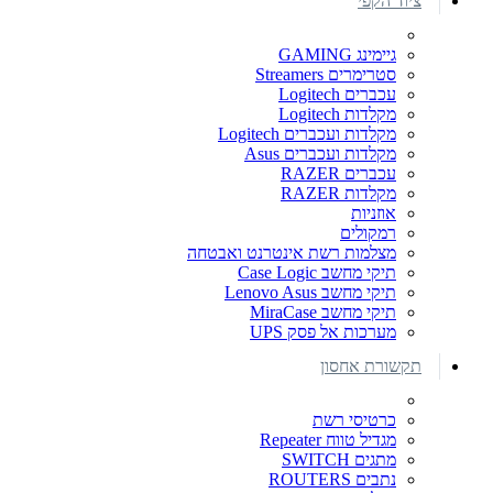
ציוד הקפי
גיימינג GAMING
סטרימרים Streamers
עכברים Logitech
מקלדות Logitech
מקלדות ועכברים Logitech
מקלדות ועכברים Asus
עכברים RAZER
מקלדות RAZER
אוזניות
רמקולים
מצלמות רשת אינטרנט ואבטחה
תיקי מחשב Case Logic
תיקי מחשב Lenovo Asus
תיקי מחשב MiraCase
מערכות אל פסק UPS
תקשורת אחסון
כרטיסי רשת
מגדיל טווח Repeater
מתגים SWITCH
נתבים ROUTERS