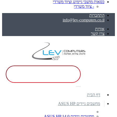
כסאות מושבי גיימינג וציוד משרדי
- ציוד משרדי
התחברות
info@lev-computers.co.il
אודות
צרו קשר
דף הבית
מחשבים ניידים ASUS HP
מחשבים ניידים ASUS HP 14.0