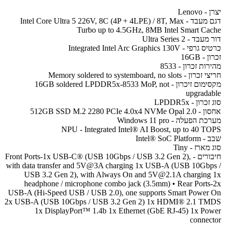
יצרן - Lenovo
דגם מעבד - Intel Core Ultra 5 226V, 8C (4P + 4LPE) / 8T, Max
Turbo up to 4.5GHz, 8MB Intel Smart Cache
דור מעבד - Ultra Series 2
כרטיס גרפי - Integrated Intel Arc Graphics 130V
זכרון - 16GB
מהירות זכרון - 8533
חריצי זכרון - Memory soldered to systemboard, no slots
מקסימום זיכרון - 16GB soldered LPDDR5x-8533 MoP, not
upgradable
סוג זכרון - LPDDR5x
אחסון - 512GB SSD M.2 2280 PCIe 4.0x4 NVMe Opal 2.0
מערכת הפעלה - Windows 11 pro
NPU - Integrated Intel® AI Boost, up to 40 TOPS
שבב - Intel® SoC Platform
סוג מארז - Tiny
חיבורים - Front Ports-1x USB-C® (USB 10Gbps / USB 3.2 Gen 2),
with data transfer and 5V@3A charging 1x USB-A (USB 10Gbps /
USB 3.2 Gen 2), with Always On and 5V@2.1A charging 1x
headphone / microphone combo jack (3.5mm) • Rear Ports-2x
USB-A (Hi-Speed USB / USB 2.0), one supports Smart Power On
2x USB-A (USB 10Gbps / USB 3.2 Gen 2) 1x HDMI® 2.1 TMDS
1x DisplayPort™ 1.4b 1x Ethernet (GbE RJ-45) 1x Power
connector