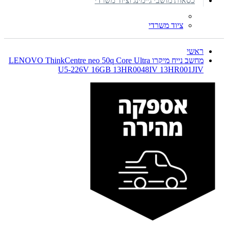
כסאות מושבי גיימינג וציוד משרדי
ציוד משרדי
ראשי
מחשב נייח מיקרו LENOVO ThinkCentre neo 50q Core Ultra
U5-226V 16GB 13HR0048IV 13HR001JIV