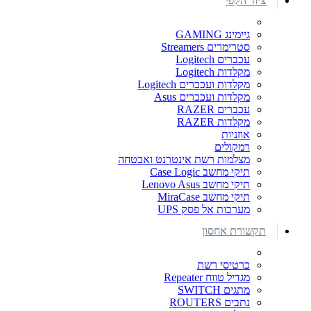
ציוד הקפי
גיימינג GAMING
סטרימרים Streamers
עכברים Logitech
מקלדות Logitech
מקלדות ועכברים Logitech
מקלדות ועכברים Asus
עכברים RAZER
מקלדות RAZER
אוזניות
רמקולים
מצלמות רשת אינטרנט ואבטחה
תיקי מחשב Case Logic
תיקי מחשב Lenovo Asus
תיקי מחשב MiraCase
מערכות אל פסק UPS
תקשורת אחסון
כרטיסי רשת
מגדיל טווח Repeater
מתגים SWITCH
נתבים ROUTERS