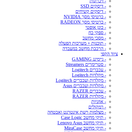
- זיכרונות
- דיסקים SSD
- דיסקים קשיחים
- כרטיסי מסך NVIDIA
- כרטיסי מסך RADEON
- כונן אופטי
- ספקי כח
- מסכי מחשב
- תוכנות + מערכות הפעלה
- הרכבת מחשב במעבדה
ציוד הקפי
- גיימינג GAMING
- סטרימרים Streamers
- עכברים Logitech
- מקלדות Logitech
- מקלדות ועכברים Logitech
- מקלדות ועכברים Asus
- עכברים RAZER
- מקלדות RAZER
- אוזניות
- רמקולים
- מצלמות רשת אינטרנט ואבטחה
- תיקי מחשב Case Logic
- תיקי מחשב Lenovo Asus
- תיקי מחשב MiraCase