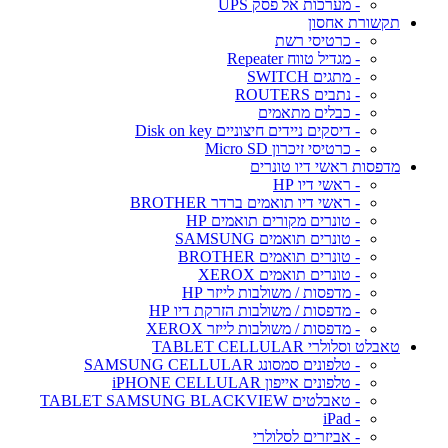
- מערכות אל פסק UPS
תקשורת אחסון
- כרטיסי רשת
- מגדיל טווח Repeater
- מתגים SWITCH
- נתבים ROUTERS
- כבלים מתאמים
- דיסקים ניידים חיצוניים Disk on key
- כרטיסי זיכרון Micro SD
מדפסות ראשי דיו טונרים
- ראשי דיו HP
- ראשי דיו תואמים ברדר BROTHER
- טונרים מקורים תואמים HP
- טונרים תואמים SAMSUNG
- טונרים תואמים BROTHER
- טונרים תואמים XEROX
- מדפסות / משולבות לייזר HP
- מדפסות / משולבות הזרקת דיו HP
- מדפסות / משולבות לייזר XEROX
טאבלט וסלולרי TABLET CELLULAR
- טלפונים סמסונג SAMSUNG CELLULAR
- טלפונים אייפון iPHONE CELLULAR
- טאבלטים TABLET SAMSUNG BLACKVIEW
- iPad
- אביזרים לסלולרי