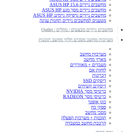
מחשבים ניידים ASUS HP 15.6
מחשבים ניידים מסך מגע ASUS HP
מחשבים ניידים גרפיקה גיימינג ASUS HP
מטענים למחשבים ניידים תחנות עגינה
מחשבים ניידים מבצעים / מוזלים / Outlet
מערכות מחשב מסכים חלקי מחשב תוכנות
מערכות מחשב
מארזי מחשב
מעבדים + מאווררים
לוחות אם
זיכרונות
דיסקים SSD
דיסקים קשיחים
כרטיסי מסך NVIDIA
כרטיסי מסך RADEON
כונן אופטי
ספקי כח
מסכי מחשב
תוכנות + מערכות הפעלה
הרכבת מחשב במעבדה