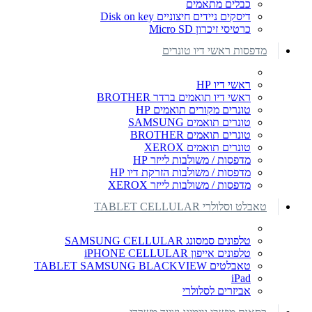
כבלים מתאמים
דיסקים ניידים חיצוניים Disk on key
כרטיסי זיכרון Micro SD
מדפסות ראשי דיו טונרים
ראשי דיו HP
ראשי דיו תואמים ברדר BROTHER
טונרים מקורים תואמים HP
טונרים תואמים SAMSUNG
טונרים תואמים BROTHER
טונרים תואמים XEROX
מדפסות / משולבות לייזר HP
מדפסות / משולבות הזרקת דיו HP
מדפסות / משולבות לייזר XEROX
טאבלט וסלולרי TABLET CELLULAR
טלפונים סמסונג SAMSUNG CELLULAR
טלפונים אייפון iPHONE CELLULAR
טאבלטים TABLET SAMSUNG BLACKVIEW
iPad
אביזרים לסלולרי