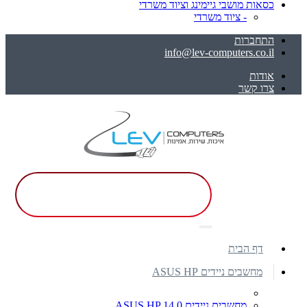
כסאות מושבי גיימינג וציוד משרדי
- ציוד משרדי
התחברות
info@lev-computers.co.il
אודות
צרו קשר
דף הבית
מחשבים ניידים ASUS HP
מחשבים ניידים ASUS HP 14.0