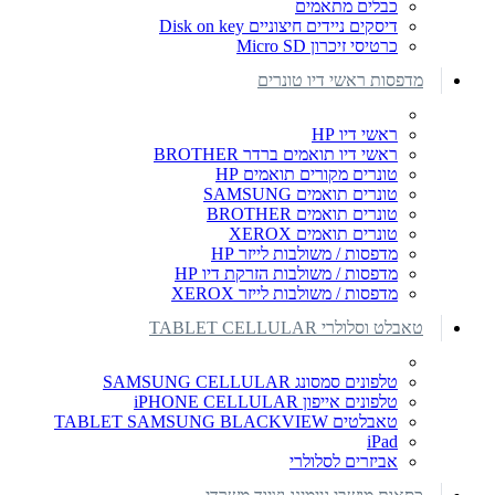
כבלים מתאמים
דיסקים ניידים חיצוניים Disk on key
כרטיסי זיכרון Micro SD
מדפסות ראשי דיו טונרים
ראשי דיו HP
ראשי דיו תואמים ברדר BROTHER
טונרים מקורים תואמים HP
טונרים תואמים SAMSUNG
טונרים תואמים BROTHER
טונרים תואמים XEROX
מדפסות / משולבות לייזר HP
מדפסות / משולבות הזרקת דיו HP
מדפסות / משולבות לייזר XEROX
טאבלט וסלולרי TABLET CELLULAR
טלפונים סמסונג SAMSUNG CELLULAR
טלפונים אייפון iPHONE CELLULAR
טאבלטים TABLET SAMSUNG BLACKVIEW
iPad
אביזרים לסלולרי