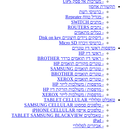
- מערכות אל פסק UPS
תקשורת אחסון
- כרטיסי רשת
- מגדיל טווח Repeater
- מתגים SWITCH
- נתבים ROUTERS
- כבלים מתאמים
- דיסקים ניידים חיצוניים Disk on key
- כרטיסי זיכרון Micro SD
מדפסות ראשי דיו טונרים
- ראשי דיו HP
- ראשי דיו תואמים ברדר BROTHER
- טונרים מקורים תואמים HP
- טונרים תואמים SAMSUNG
- טונרים תואמים BROTHER
- טונרים תואמים XEROX
- מדפסות / משולבות לייזר HP
- מדפסות / משולבות הזרקת דיו HP
- מדפסות / משולבות לייזר XEROX
טאבלט וסלולרי TABLET CELLULAR
- טלפונים סמסונג SAMSUNG CELLULAR
- טלפונים אייפון iPHONE CELLULAR
- טאבלטים TABLET SAMSUNG BLACKVIEW
- iPad
- אביזרים לסלולרי