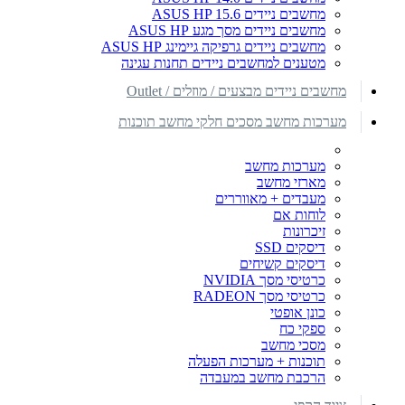
מחשבים ניידים ASUS HP 15.6
מחשבים ניידים מסך מגע ASUS HP
מחשבים ניידים גרפיקה גיימינג ASUS HP
מטענים למחשבים ניידים תחנות עגינה
מחשבים ניידים מבצעים / מוזלים / Outlet
מערכות מחשב מסכים חלקי מחשב תוכנות
מערכות מחשב
מארזי מחשב
מעבדים + מאווררים
לוחות אם
זיכרונות
דיסקים SSD
דיסקים קשיחים
כרטיסי מסך NVIDIA
כרטיסי מסך RADEON
כונן אופטי
ספקי כח
מסכי מחשב
תוכנות + מערכות הפעלה
הרכבת מחשב במעבדה