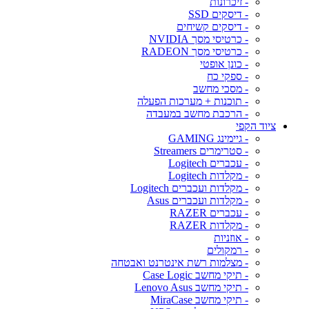
- זיכרונות
- דיסקים SSD
- דיסקים קשיחים
- כרטיסי מסך NVIDIA
- כרטיסי מסך RADEON
- כונן אופטי
- ספקי כח
- מסכי מחשב
- תוכנות + מערכות הפעלה
- הרכבת מחשב במעבדה
ציוד הקפי
- גיימינג GAMING
- סטרימרים Streamers
- עכברים Logitech
- מקלדות Logitech
- מקלדות ועכברים Logitech
- מקלדות ועכברים Asus
- עכברים RAZER
- מקלדות RAZER
- אוזניות
- רמקולים
- מצלמות רשת אינטרנט ואבטחה
- תיקי מחשב Case Logic
- תיקי מחשב Lenovo Asus
- תיקי מחשב MiraCase