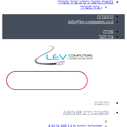
כסאות מושבי גיימינג וציוד משרדי
- ציוד משרדי
התחברות
info@lev-computers.co.il
אודות
צרו קשר
דף הבית
מחשבים ניידים ASUS HP
מחשבים ניידים ASUS HP 14.0