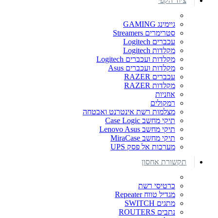
ציוד הקפי
גיימינג GAMING
סטרימרים Streamers
עכברים Logitech
מקלדות Logitech
מקלדות ועכברים Logitech
מקלדות ועכברים Asus
עכברים RAZER
מקלדות RAZER
אוזניות
רמקולים
מצלמות רשת אינטרנט ואבטחה
תיקי מחשב Case Logic
תיקי מחשב Lenovo Asus
תיקי מחשב MiraCase
מערכות אל פסק UPS
תקשורת אחסון
כרטיסי רשת
מגדיל טווח Repeater
מתגים SWITCH
נתבים ROUTERS