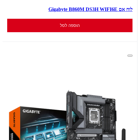
לוח אם Gigabyte B860M DS3H WIFI6E
הוספה לסל