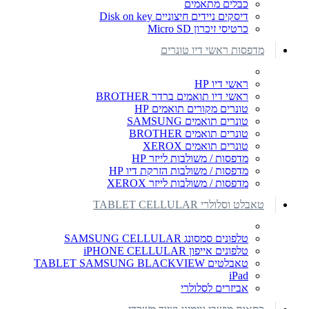
כבלים מתאמים
דיסקים ניידים חיצוניים Disk on key
כרטיסי זיכרון Micro SD
מדפסות ראשי דיו טונרים
ראשי דיו HP
ראשי דיו תואמים ברדר BROTHER
טונרים מקורים תואמים HP
טונרים תואמים SAMSUNG
טונרים תואמים BROTHER
טונרים תואמים XEROX
מדפסות / משולבות לייזר HP
מדפסות / משולבות הזרקת דיו HP
מדפסות / משולבות לייזר XEROX
טאבלט וסלולרי TABLET CELLULAR
טלפונים סמסונג SAMSUNG CELLULAR
טלפונים אייפון iPHONE CELLULAR
טאבלטים TABLET SAMSUNG BLACKVIEW
iPad
אביזרים לסלולרי