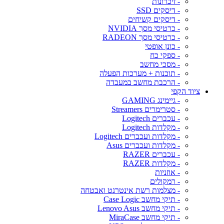
- זיכרונות
- דיסקים SSD
- דיסקים קשיחים
- כרטיסי מסך NVIDIA
- כרטיסי מסך RADEON
- כונן אופטי
- ספקי כח
- מסכי מחשב
- תוכנות + מערכות הפעלה
- הרכבת מחשב במעבדה
ציוד הקפי
- גיימינג GAMING
- סטרימרים Streamers
- עכברים Logitech
- מקלדות Logitech
- מקלדות ועכברים Logitech
- מקלדות ועכברים Asus
- עכברים RAZER
- מקלדות RAZER
- אוזניות
- רמקולים
- מצלמות רשת אינטרנט ואבטחה
- תיקי מחשב Case Logic
- תיקי מחשב Lenovo Asus
- תיקי מחשב MiraCase