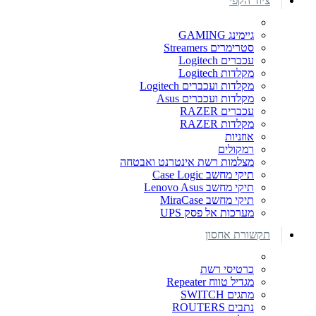
ציוד הקפי
גיימינג GAMING
סטרימרים Streamers
עכברים Logitech
מקלדות Logitech
מקלדות ועכברים Logitech
מקלדות ועכברים Asus
עכברים RAZER
מקלדות RAZER
אוזניות
רמקולים
מצלמות רשת אינטרנט ואבטחה
תיקי מחשב Case Logic
תיקי מחשב Lenovo Asus
תיקי מחשב MiraCase
מערכות אל פסק UPS
תקשורת אחסון
כרטיסי רשת
מגדיל טווח Repeater
מתגים SWITCH
נתבים ROUTERS