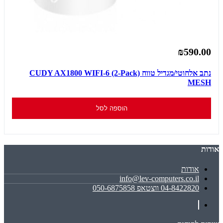
₪590.00
נתב אלחוטי/מגדיל טווח CUDY AX1800 WIFI-6 (2-Pack)
MESH
הוספה לסל
אודות
אודות
info@lev-computers.co.il
04-8422820 ווצטאפ 050-6875858