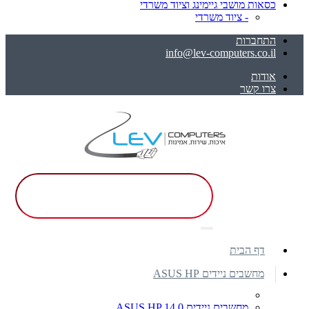
כסאות מושבי גיימינג וציוד משרדי
- ציוד משרדי
התחברות
info@lev-computers.co.il
אודות
צרו קשר
דף הבית
מחשבים ניידים ASUS HP
מחשבים ניידים ASUS HP 14.0