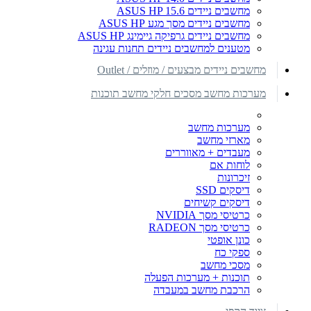
מחשבים ניידים ASUS HP 15.6
מחשבים ניידים מסך מגע ASUS HP
מחשבים ניידים גרפיקה גיימינג ASUS HP
מטענים למחשבים ניידים תחנות עגינה
מחשבים ניידים מבצעים / מוזלים / Outlet
מערכות מחשב מסכים חלקי מחשב תוכנות
מערכות מחשב
מארזי מחשב
מעבדים + מאווררים
לוחות אם
זיכרונות
דיסקים SSD
דיסקים קשיחים
כרטיסי מסך NVIDIA
כרטיסי מסך RADEON
כונן אופטי
ספקי כח
מסכי מחשב
תוכנות + מערכות הפעלה
הרכבת מחשב במעבדה