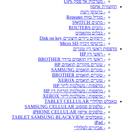
- מערכות אל פסק UPS
תקשורת אחסון
- כרטיסי רשת
- מגדיל טווח Repeater
- מתגים SWITCH
- נתבים ROUTERS
- כבלים מתאמים
- דיסקים ניידים חיצוניים Disk on key
- כרטיסי זיכרון Micro SD
מדפסות ראשי דיו טונרים
- ראשי דיו HP
- ראשי דיו תואמים ברדר BROTHER
- טונרים מקורים תואמים HP
- טונרים תואמים SAMSUNG
- טונרים תואמים BROTHER
- טונרים תואמים XEROX
- מדפסות / משולבות לייזר HP
- מדפסות / משולבות הזרקת דיו HP
- מדפסות / משולבות לייזר XEROX
טאבלט וסלולרי TABLET CELLULAR
- טלפונים סמסונג SAMSUNG CELLULAR
- טלפונים אייפון iPHONE CELLULAR
- טאבלטים TABLET SAMSUNG BLACKVIEW
- iPad
- אביזרים לסלולרי