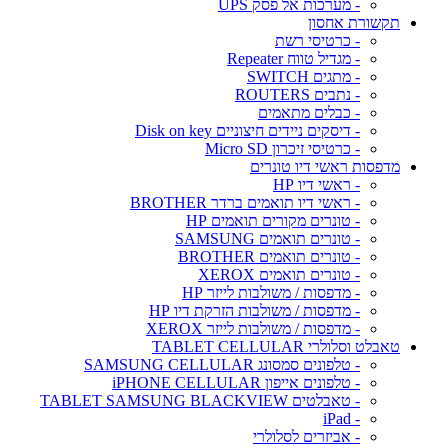
- מערכות אל פסק UPS
תקשורת אחסון
- כרטיסי רשת
- מגדיל טווח Repeater
- מתגים SWITCH
- נתבים ROUTERS
- כבלים מתאמים
- דיסקים ניידים חיצוניים Disk on key
- כרטיסי זיכרון Micro SD
מדפסות ראשי דיו טונרים
- ראשי דיו HP
- ראשי דיו תואמים ברדר BROTHER
- טונרים מקורים תואמים HP
- טונרים תואמים SAMSUNG
- טונרים תואמים BROTHER
- טונרים תואמים XEROX
- מדפסות / משולבות לייזר HP
- מדפסות / משולבות הזרקת דיו HP
- מדפסות / משולבות לייזר XEROX
טאבלט וסלולרי TABLET CELLULAR
- טלפונים סמסונג SAMSUNG CELLULAR
- טלפונים אייפון iPHONE CELLULAR
- טאבלטים TABLET SAMSUNG BLACKVIEW
- iPad
- אביזרים לסלולרי