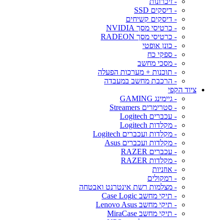
- זיכרונות
- דיסקים SSD
- דיסקים קשיחים
- כרטיסי מסך NVIDIA
- כרטיסי מסך RADEON
- כונן אופטי
- ספקי כח
- מסכי מחשב
- תוכנות + מערכות הפעלה
- הרכבת מחשב במעבדה
ציוד הקפי
- גיימינג GAMING
- סטרימרים Streamers
- עכברים Logitech
- מקלדות Logitech
- מקלדות ועכברים Logitech
- מקלדות ועכברים Asus
- עכברים RAZER
- מקלדות RAZER
- אוזניות
- רמקולים
- מצלמות רשת אינטרנט ואבטחה
- תיקי מחשב Case Logic
- תיקי מחשב Lenovo Asus
- תיקי מחשב MiraCase