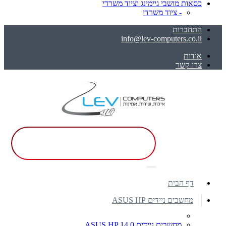
כסאות מושבי גיימינג וציוד משרדי
- ציוד משרדי
התחברות
info@lev-computers.co.il
אודות
צרו קשר
דף הבית
מחשבים ניידים ASUS HP
מחשבים ניידים ASUS HP 14.0