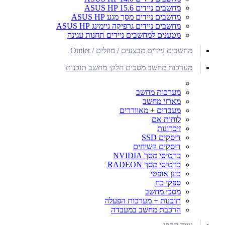
מחשבים ניידים ASUS HP 15.6
מחשבים ניידים מסך מגע ASUS HP
מחשבים ניידים גרפיקה גיימינג ASUS HP
מטענים למחשבים ניידים תחנות עגינה
מחשבים ניידים מבצעים / מוזלים / Outlet
מערכות מחשב מסכים חלקי מחשב תוכנות
מערכות מחשב
מארזי מחשב
מעבדים + מאווררים
לוחות אם
זיכרונות
דיסקים SSD
דיסקים קשיחים
כרטיסי מסך NVIDIA
כרטיסי מסך RADEON
כונן אופטי
ספקי כח
מסכי מחשב
תוכנות + מערכות הפעלה
הרכבת מחשב במעבדה