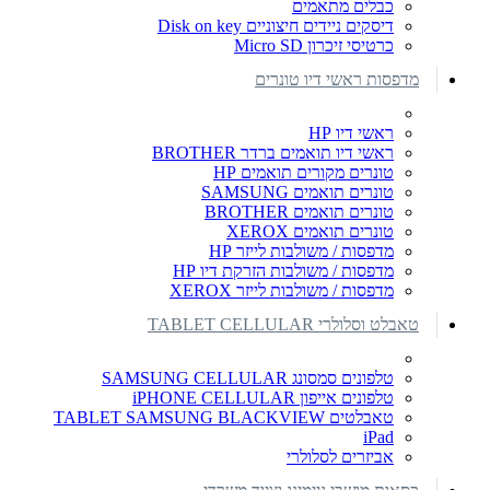
כבלים מתאמים
דיסקים ניידים חיצוניים Disk on key
כרטיסי זיכרון Micro SD
מדפסות ראשי דיו טונרים
ראשי דיו HP
ראשי דיו תואמים ברדר BROTHER
טונרים מקורים תואמים HP
טונרים תואמים SAMSUNG
טונרים תואמים BROTHER
טונרים תואמים XEROX
מדפסות / משולבות לייזר HP
מדפסות / משולבות הזרקת דיו HP
מדפסות / משולבות לייזר XEROX
טאבלט וסלולרי TABLET CELLULAR
טלפונים סמסונג SAMSUNG CELLULAR
טלפונים אייפון iPHONE CELLULAR
טאבלטים TABLET SAMSUNG BLACKVIEW
iPad
אביזרים לסלולרי