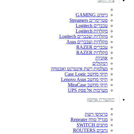
ציוד הקפי
גיימינג GAMING
סטרימרים Streamers
עכברים Logitech
מקלדות Logitech
מקלדות ועכברים Logitech
מקלדות ועכברים Asus
עכברים RAZER
מקלדות RAZER
אוזניות
רמקולים
מצלמות רשת אינטרנט ואבטחה
תיקי מחשב Case Logic
תיקי מחשב Lenovo Asus
תיקי מחשב MiraCase
מערכות אל פסק UPS
תקשורת אחסון
כרטיסי רשת
מגדיל טווח Repeater
מתגים SWITCH
נתבים ROUTERS