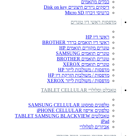
כבלים מתאמים
דיסקים ניידים חיצוניים Disk on key
כרטיסי זיכרון Micro SD
מדפסות ראשי דיו טונרים
ראשי דיו HP
ראשי דיו תואמים ברדר BROTHER
טונרים מקורים תואמים HP
טונרים תואמים SAMSUNG
טונרים תואמים BROTHER
טונרים תואמים XEROX
מדפסות / משולבות לייזר HP
מדפסות / משולבות הזרקת דיו HP
מדפסות / משולבות לייזר XEROX
טאבלט וסלולרי TABLET CELLULAR
טלפונים סמסונג SAMSUNG CELLULAR
טלפונים אייפון iPHONE CELLULAR
טאבלטים TABLET SAMSUNG BLACKVIEW
iPad
אביזרים לסלולרי