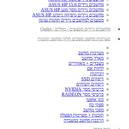
מחשבים ניידים ASUS HP 15.6
מחשבים ניידים מסך מגע ASUS HP
מחשבים ניידים גרפיקה גיימינג ASUS HP
מטענים למחשבים ניידים תחנות עגינה
מחשבים ניידים מבצעים / מוזלים / Outlet
מערכות מחשב מסכים חלקי מחשב תוכנות
מערכות מחשב
מארזי מחשב
מעבדים + מאווררים
לוחות אם
זיכרונות
דיסקים SSD
דיסקים קשיחים
כרטיסי מסך NVIDIA
כרטיסי מסך RADEON
כונן אופטי
ספקי כח
מסכי מחשב
תוכנות + מערכות הפעלה
הרכבת מחשב במעבדה