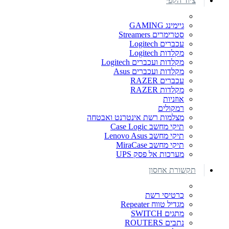
ציוד הקפי
גיימינג GAMING
סטרימרים Streamers
עכברים Logitech
מקלדות Logitech
מקלדות ועכברים Logitech
מקלדות ועכברים Asus
עכברים RAZER
מקלדות RAZER
אוזניות
רמקולים
מצלמות רשת אינטרנט ואבטחה
תיקי מחשב Case Logic
תיקי מחשב Lenovo Asus
תיקי מחשב MiraCase
מערכות אל פסק UPS
תקשורת אחסון
כרטיסי רשת
מגדיל טווח Repeater
מתגים SWITCH
נתבים ROUTERS