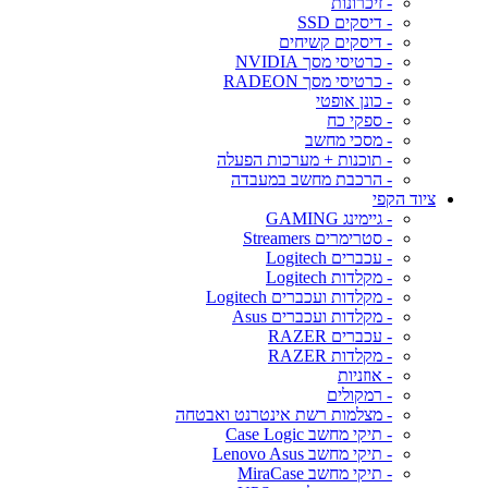
- זיכרונות
- דיסקים SSD
- דיסקים קשיחים
- כרטיסי מסך NVIDIA
- כרטיסי מסך RADEON
- כונן אופטי
- ספקי כח
- מסכי מחשב
- תוכנות + מערכות הפעלה
- הרכבת מחשב במעבדה
ציוד הקפי
- גיימינג GAMING
- סטרימרים Streamers
- עכברים Logitech
- מקלדות Logitech
- מקלדות ועכברים Logitech
- מקלדות ועכברים Asus
- עכברים RAZER
- מקלדות RAZER
- אוזניות
- רמקולים
- מצלמות רשת אינטרנט ואבטחה
- תיקי מחשב Case Logic
- תיקי מחשב Lenovo Asus
- תיקי מחשב MiraCase