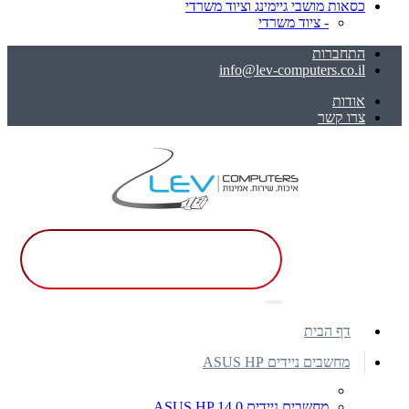
כסאות מושבי גיימינג וציוד משרדי
- ציוד משרדי
התחברות
info@lev-computers.co.il
אודות
צרו קשר
דף הבית
מחשבים ניידים ASUS HP
מחשבים ניידים ASUS HP 14.0