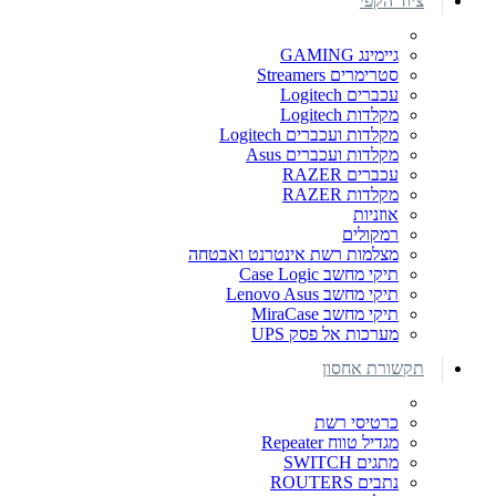
ציוד הקפי
גיימינג GAMING
סטרימרים Streamers
עכברים Logitech
מקלדות Logitech
מקלדות ועכברים Logitech
מקלדות ועכברים Asus
עכברים RAZER
מקלדות RAZER
אוזניות
רמקולים
מצלמות רשת אינטרנט ואבטחה
תיקי מחשב Case Logic
תיקי מחשב Lenovo Asus
תיקי מחשב MiraCase
מערכות אל פסק UPS
תקשורת אחסון
כרטיסי רשת
מגדיל טווח Repeater
מתגים SWITCH
נתבים ROUTERS