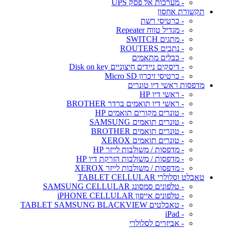
- מערכות אל פסק UPS
תקשורת אחסון
- כרטיסי רשת
- מגדיל טווח Repeater
- מתגים SWITCH
- נתבים ROUTERS
- כבלים מתאמים
- דיסקים ניידים חיצוניים Disk on key
- כרטיסי זיכרון Micro SD
מדפסות ראשי דיו טונרים
- ראשי דיו HP
- ראשי דיו תואמים ברדר BROTHER
- טונרים מקורים תואמים HP
- טונרים תואמים SAMSUNG
- טונרים תואמים BROTHER
- טונרים תואמים XEROX
- מדפסות / משולבות לייזר HP
- מדפסות / משולבות הזרקת דיו HP
- מדפסות / משולבות לייזר XEROX
טאבלט וסלולרי TABLET CELLULAR
- טלפונים סמסונג SAMSUNG CELLULAR
- טלפונים אייפון iPHONE CELLULAR
- טאבלטים TABLET SAMSUNG BLACKVIEW
- iPad
- אביזרים לסלולרי