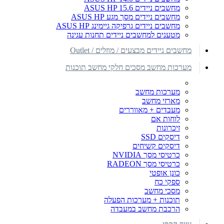
מחשבים ניידים ASUS HP 15.6
מחשבים ניידים מסך מגע ASUS HP
מחשבים ניידים גרפיקה גיימינג ASUS HP
מטענים למחשבים ניידים תחנות עגינה
מחשבים ניידים מבצעים / מוזלים / Outlet
מערכות מחשב מסכים חלקי מחשב תוכנות
מערכות מחשב
מארזי מחשב
מעבדים + מאווררים
לוחות אם
זיכרונות
דיסקים SSD
דיסקים קשיחים
כרטיסי מסך NVIDIA
כרטיסי מסך RADEON
כונן אופטי
ספקי כח
מסכי מחשב
תוכנות + מערכות הפעלה
הרכבת מחשב במעבדה