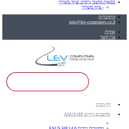
כסאות מושבי גיימינג וציוד משרדי
- ציוד משרדי
התחברות
info@lev-computers.co.il
אודות
צרו קשר
דף הבית
מחשבים ניידים ASUS HP
מחשבים ניידים ASUS HP 14.0