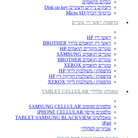
כבלים מתאמים
דיסקים ניידים חיצוניים Disk on key
כרטיסי זיכרון Micro SD
מדפסות ראשי דיו טונרים
ראשי דיו HP
ראשי דיו תואמים ברדר BROTHER
טונרים מקורים תואמים HP
טונרים תואמים SAMSUNG
טונרים תואמים BROTHER
טונרים תואמים XEROX
מדפסות / משולבות לייזר HP
מדפסות / משולבות הזרקת דיו HP
מדפסות / משולבות לייזר XEROX
טאבלט וסלולרי TABLET CELLULAR
טלפונים סמסונג SAMSUNG CELLULAR
טלפונים אייפון iPHONE CELLULAR
טאבלטים TABLET SAMSUNG BLACKVIEW
iPad
אביזרים לסלולרי