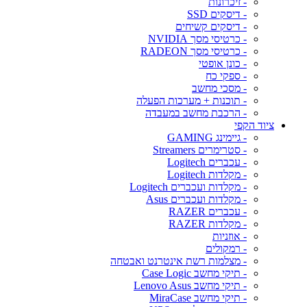
- זיכרונות
- דיסקים SSD
- דיסקים קשיחים
- כרטיסי מסך NVIDIA
- כרטיסי מסך RADEON
- כונן אופטי
- ספקי כח
- מסכי מחשב
- תוכנות + מערכות הפעלה
- הרכבת מחשב במעבדה
ציוד הקפי
- גיימינג GAMING
- סטרימרים Streamers
- עכברים Logitech
- מקלדות Logitech
- מקלדות ועכברים Logitech
- מקלדות ועכברים Asus
- עכברים RAZER
- מקלדות RAZER
- אוזניות
- רמקולים
- מצלמות רשת אינטרנט ואבטחה
- תיקי מחשב Case Logic
- תיקי מחשב Lenovo Asus
- תיקי מחשב MiraCase