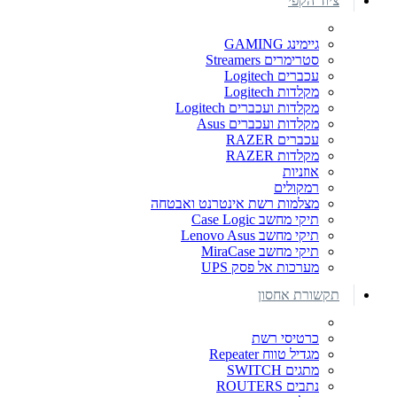
ציוד הקפי
גיימינג GAMING
סטרימרים Streamers
עכברים Logitech
מקלדות Logitech
מקלדות ועכברים Logitech
מקלדות ועכברים Asus
עכברים RAZER
מקלדות RAZER
אוזניות
רמקולים
מצלמות רשת אינטרנט ואבטחה
תיקי מחשב Case Logic
תיקי מחשב Lenovo Asus
תיקי מחשב MiraCase
מערכות אל פסק UPS
תקשורת אחסון
כרטיסי רשת
מגדיל טווח Repeater
מתגים SWITCH
נתבים ROUTERS