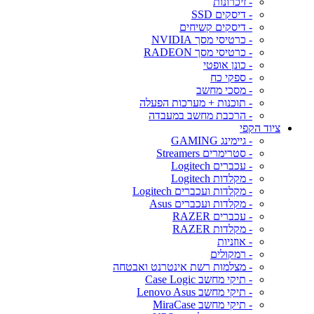
- זיכרונות
- דיסקים SSD
- דיסקים קשיחים
- כרטיסי מסך NVIDIA
- כרטיסי מסך RADEON
- כונן אופטי
- ספקי כח
- מסכי מחשב
- תוכנות + מערכות הפעלה
- הרכבת מחשב במעבדה
ציוד הקפי
- גיימינג GAMING
- סטרימרים Streamers
- עכברים Logitech
- מקלדות Logitech
- מקלדות ועכברים Logitech
- מקלדות ועכברים Asus
- עכברים RAZER
- מקלדות RAZER
- אוזניות
- רמקולים
- מצלמות רשת אינטרנט ואבטחה
- תיקי מחשב Case Logic
- תיקי מחשב Lenovo Asus
- תיקי מחשב MiraCase