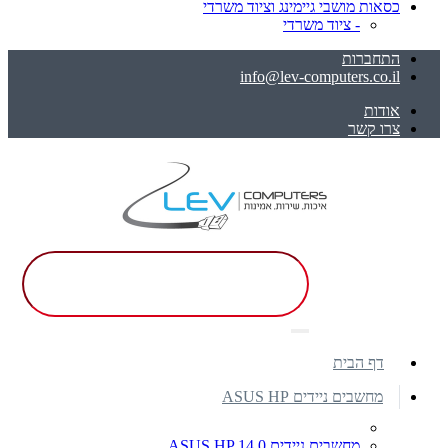
כסאות מושבי גיימינג וציוד משרדי
- ציוד משרדי
התחברות
info@lev-computers.co.il
אודות
צרו קשר
דף הבית
מחשבים ניידים ASUS HP
מחשבים ניידים ASUS HP 14.0