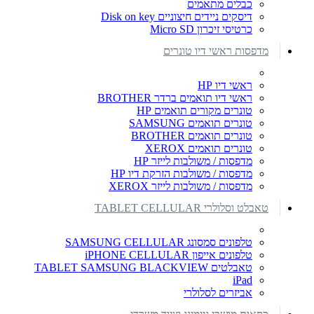
כבלים מתאמים
דיסקים ניידים חיצוניים Disk on key
כרטיסי זיכרון Micro SD
מדפסות ראשי דיו טונרים
ראשי דיו HP
ראשי דיו תואמים ברדר BROTHER
טונרים מקורים תואמים HP
טונרים תואמים SAMSUNG
טונרים תואמים BROTHER
טונרים תואמים XEROX
מדפסות / משולבות לייזר HP
מדפסות / משולבות הזרקת דיו HP
מדפסות / משולבות לייזר XEROX
טאבלט וסלולרי TABLET CELLULAR
טלפונים סמסונג SAMSUNG CELLULAR
טלפונים אייפון iPHONE CELLULAR
טאבלטים TABLET SAMSUNG BLACKVIEW
iPad
אביזרים לסלולרי