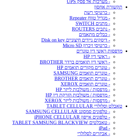
- מערכות אל פסק UPS
תקשורת אחסון
- כרטיסי רשת
- מגדיל טווח Repeater
- מתגים SWITCH
- נתבים ROUTERS
- כבלים מתאמים
- דיסקים ניידים חיצוניים Disk on key
- כרטיסי זיכרון Micro SD
מדפסות ראשי דיו טונרים
- ראשי דיו HP
- ראשי דיו תואמים ברדר BROTHER
- טונרים מקורים תואמים HP
- טונרים תואמים SAMSUNG
- טונרים תואמים BROTHER
- טונרים תואמים XEROX
- מדפסות / משולבות לייזר HP
- מדפסות / משולבות הזרקת דיו HP
- מדפסות / משולבות לייזר XEROX
טאבלט וסלולרי TABLET CELLULAR
- טלפונים סמסונג SAMSUNG CELLULAR
- טלפונים אייפון iPHONE CELLULAR
- טאבלטים TABLET SAMSUNG BLACKVIEW
- iPad
- אביזרים לסלולרי