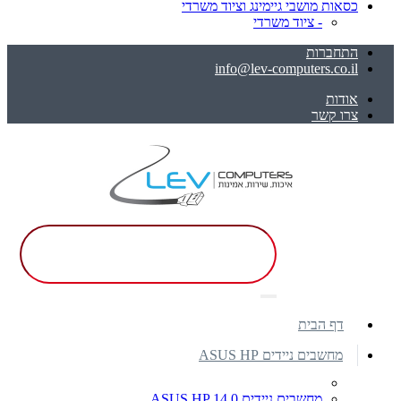
כסאות מושבי גיימינג וציוד משרדי
- ציוד משרדי
התחברות
info@lev-computers.co.il
אודות
צרו קשר
דף הבית
מחשבים ניידים ASUS HP
מחשבים ניידים ASUS HP 14.0