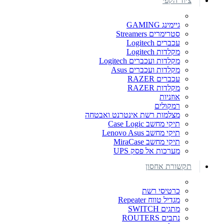
ציוד הקפי
גיימינג GAMING
סטרימרים Streamers
עכברים Logitech
מקלדות Logitech
מקלדות ועכברים Logitech
מקלדות ועכברים Asus
עכברים RAZER
מקלדות RAZER
אוזניות
רמקולים
מצלמות רשת אינטרנט ואבטחה
תיקי מחשב Case Logic
תיקי מחשב Lenovo Asus
תיקי מחשב MiraCase
מערכות אל פסק UPS
תקשורת אחסון
כרטיסי רשת
מגדיל טווח Repeater
מתגים SWITCH
נתבים ROUTERS