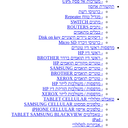
- מערכות אל פסק UPS
תקשורת אחסון
- כרטיסי רשת
- מגדיל טווח Repeater
- מתגים SWITCH
- נתבים ROUTERS
- כבלים מתאמים
- דיסקים ניידים חיצוניים Disk on key
- כרטיסי זיכרון Micro SD
מדפסות ראשי דיו טונרים
- ראשי דיו HP
- ראשי דיו תואמים ברדר BROTHER
- טונרים מקורים תואמים HP
- טונרים תואמים SAMSUNG
- טונרים תואמים BROTHER
- טונרים תואמים XEROX
- מדפסות / משולבות לייזר HP
- מדפסות / משולבות הזרקת דיו HP
- מדפסות / משולבות לייזר XEROX
טאבלט וסלולרי TABLET CELLULAR
- טלפונים סמסונג SAMSUNG CELLULAR
- טלפונים אייפון iPHONE CELLULAR
- טאבלטים TABLET SAMSUNG BLACKVIEW
- iPad
- אביזרים לסלולרי