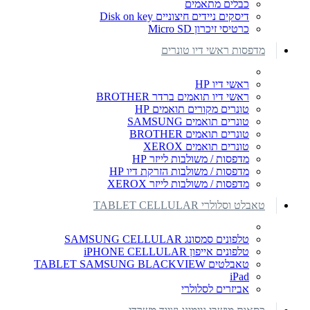
כבלים מתאמים
דיסקים ניידים חיצוניים Disk on key
כרטיסי זיכרון Micro SD
מדפסות ראשי דיו טונרים
ראשי דיו HP
ראשי דיו תואמים ברדר BROTHER
טונרים מקורים תואמים HP
טונרים תואמים SAMSUNG
טונרים תואמים BROTHER
טונרים תואמים XEROX
מדפסות / משולבות לייזר HP
מדפסות / משולבות הזרקת דיו HP
מדפסות / משולבות לייזר XEROX
טאבלט וסלולרי TABLET CELLULAR
טלפונים סמסונג SAMSUNG CELLULAR
טלפונים אייפון iPHONE CELLULAR
טאבלטים TABLET SAMSUNG BLACKVIEW
iPad
אביזרים לסלולרי