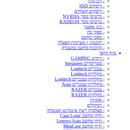
- זיכרונות
- דיסקים SSD
- דיסקים קשיחים
- כרטיסי מסך NVIDIA
- כרטיסי מסך RADEON
- כונן אופטי
- ספקי כח
- מסכי מחשב
- תוכנות + מערכות הפעלה
- הרכבת מחשב במעבדה
ציוד הקפי
- גיימינג GAMING
- סטרימרים Streamers
- עכברים Logitech
- מקלדות Logitech
- מקלדות ועכברים Logitech
- מקלדות ועכברים Asus
- עכברים RAZER
- מקלדות RAZER
- אוזניות
- רמקולים
- מצלמות רשת אינטרנט ואבטחה
- תיקי מחשב Case Logic
- תיקי מחשב Lenovo Asus
- תיקי מחשב MiraCase