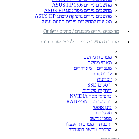
מחשבים ניידים ASUS HP 15.6
מחשבים ניידים מסך מגע ASUS HP
מחשבים ניידים גרפיקה גיימינג ASUS HP
מטענים למחשבים ניידים תחנות עגינה
מחשבים ניידים מבצעים / מוזלים / Outlet
מערכות מחשב מסכים חלקי מחשב תוכנות
מערכות מחשב
מארזי מחשב
מעבדים + מאווררים
לוחות אם
זיכרונות
דיסקים SSD
דיסקים קשיחים
כרטיסי מסך NVIDIA
כרטיסי מסך RADEON
כונן אופטי
ספקי כח
מסכי מחשב
תוכנות + מערכות הפעלה
הרכבת מחשב במעבדה