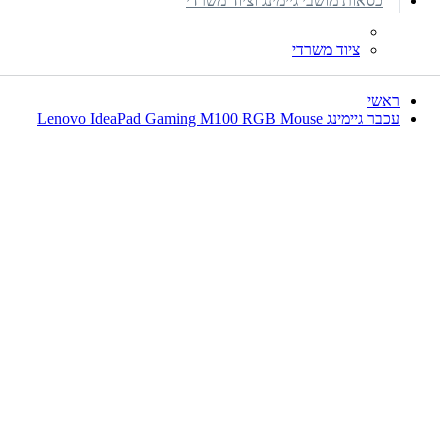
כסאות מושבי גיימינג וציוד משרדי
ציוד משרדי
ראשי
עכבר גיימינג Lenovo IdeaPad Gaming M100 RGB Mouse