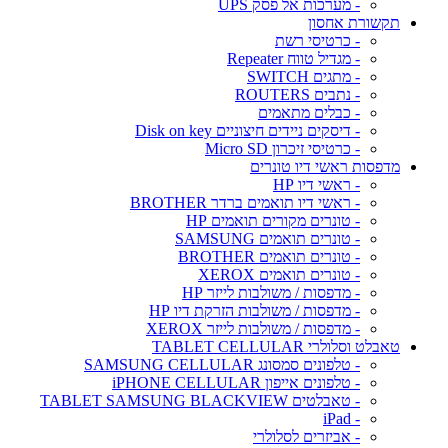
- מערכות אל פסק UPS
תקשורת אחסון
- כרטיסי רשת
- מגדיל טווח Repeater
- מתגים SWITCH
- נתבים ROUTERS
- כבלים מתאמים
- דיסקים ניידים חיצוניים Disk on key
- כרטיסי זיכרון Micro SD
מדפסות ראשי דיו טונרים
- ראשי דיו HP
- ראשי דיו תואמים ברדר BROTHER
- טונרים מקורים תואמים HP
- טונרים תואמים SAMSUNG
- טונרים תואמים BROTHER
- טונרים תואמים XEROX
- מדפסות / משולבות לייזר HP
- מדפסות / משולבות הזרקת דיו HP
- מדפסות / משולבות לייזר XEROX
טאבלט וסלולרי TABLET CELLULAR
- טלפונים סמסונג SAMSUNG CELLULAR
- טלפונים אייפון iPHONE CELLULAR
- טאבלטים TABLET SAMSUNG BLACKVIEW
- iPad
- אביזרים לסלולרי