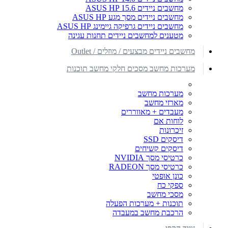
מחשבים ניידים ASUS HP 15.6
מחשבים ניידים מסך מגע ASUS HP
מחשבים ניידים גרפיקה גיימינג ASUS HP
מטענים למחשבים ניידים תחנות עגינה
מחשבים ניידים מבצעים / מוזלים / Outlet
מערכות מחשב מסכים חלקי מחשב תוכנות
מערכות מחשב
מארזי מחשב
מעבדים + מאווררים
לוחות אם
זיכרונות
דיסקים SSD
דיסקים קשיחים
כרטיסי מסך NVIDIA
כרטיסי מסך RADEON
כונן אופטי
ספקי כח
מסכי מחשב
תוכנות + מערכות הפעלה
הרכבת מחשב במעבדה