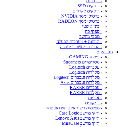
- זיכרונות
- דיסקים SSD
- דיסקים קשיחים
- כרטיסי מסך NVIDIA
- כרטיסי מסך RADEON
- כונן אופטי
- ספקי כח
- מסכי מחשב
- תוכנות + מערכות הפעלה
- הרכבת מחשב במעבדה
ציוד הקפי
- גיימינג GAMING
- סטרימרים Streamers
- עכברים Logitech
- מקלדות Logitech
- מקלדות ועכברים Logitech
- מקלדות ועכברים Asus
- עכברים RAZER
- מקלדות RAZER
- אוזניות
- רמקולים
- מצלמות רשת אינטרנט ואבטחה
- תיקי מחשב Case Logic
- תיקי מחשב Lenovo Asus
- תיקי מחשב MiraCase