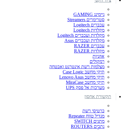
ציוד הקפי
גיימינג GAMING
סטרימרים Streamers
עכברים Logitech
מקלדות Logitech
מקלדות ועכברים Logitech
מקלדות ועכברים Asus
עכברים RAZER
מקלדות RAZER
אוזניות
רמקולים
מצלמות רשת אינטרנט ואבטחה
תיקי מחשב Case Logic
תיקי מחשב Lenovo Asus
תיקי מחשב MiraCase
מערכות אל פסק UPS
תקשורת אחסון
כרטיסי רשת
מגדיל טווח Repeater
מתגים SWITCH
נתבים ROUTERS