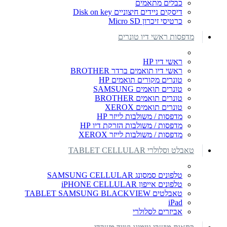
כבלים מתאמים
דיסקים ניידים חיצוניים Disk on key
כרטיסי זיכרון Micro SD
מדפסות ראשי דיו טונרים
ראשי דיו HP
ראשי דיו תואמים ברדר BROTHER
טונרים מקורים תואמים HP
טונרים תואמים SAMSUNG
טונרים תואמים BROTHER
טונרים תואמים XEROX
מדפסות / משולבות לייזר HP
מדפסות / משולבות הזרקת דיו HP
מדפסות / משולבות לייזר XEROX
טאבלט וסלולרי TABLET CELLULAR
טלפונים סמסונג SAMSUNG CELLULAR
טלפונים אייפון iPHONE CELLULAR
טאבלטים TABLET SAMSUNG BLACKVIEW
iPad
אביזרים לסלולרי