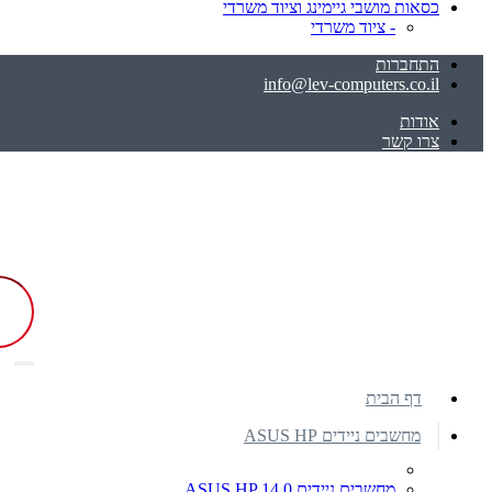
כסאות מושבי גיימינג וציוד משרדי
- ציוד משרדי
התחברות
info@lev-computers.co.il
אודות
צרו קשר
דף הבית
מחשבים ניידים ASUS HP
מחשבים ניידים ASUS HP 14.0