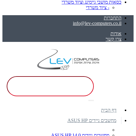
כסאות מושבי גיימינג וציוד משרדי
- ציוד משרדי
התחברות
info@lev-computers.co.il
אודות
צרו קשר
דף הבית
מחשבים ניידים ASUS HP
מחשבים ניידים ASUS HP 14.0