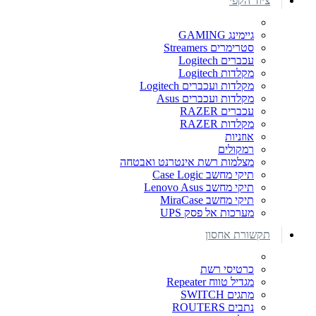
ציוד הקפי
גיימינג GAMING
סטרימרים Streamers
עכברים Logitech
מקלדות Logitech
מקלדות ועכברים Logitech
מקלדות ועכברים Asus
עכברים RAZER
מקלדות RAZER
אוזניות
רמקולים
מצלמות רשת אינטרנט ואבטחה
תיקי מחשב Case Logic
תיקי מחשב Lenovo Asus
תיקי מחשב MiraCase
מערכות אל פסק UPS
תקשורת אחסון
כרטיסי רשת
מגדיל טווח Repeater
מתגים SWITCH
נתבים ROUTERS