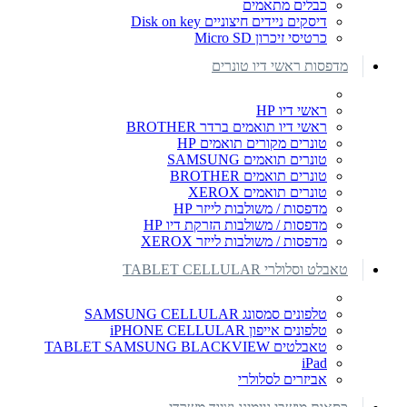
כבלים מתאמים
דיסקים ניידים חיצוניים Disk on key
כרטיסי זיכרון Micro SD
מדפסות ראשי דיו טונרים
ראשי דיו HP
ראשי דיו תואמים ברדר BROTHER
טונרים מקורים תואמים HP
טונרים תואמים SAMSUNG
טונרים תואמים BROTHER
טונרים תואמים XEROX
מדפסות / משולבות לייזר HP
מדפסות / משולבות הזרקת דיו HP
מדפסות / משולבות לייזר XEROX
טאבלט וסלולרי TABLET CELLULAR
טלפונים סמסונג SAMSUNG CELLULAR
טלפונים אייפון iPHONE CELLULAR
טאבלטים TABLET SAMSUNG BLACKVIEW
iPad
אביזרים לסלולרי