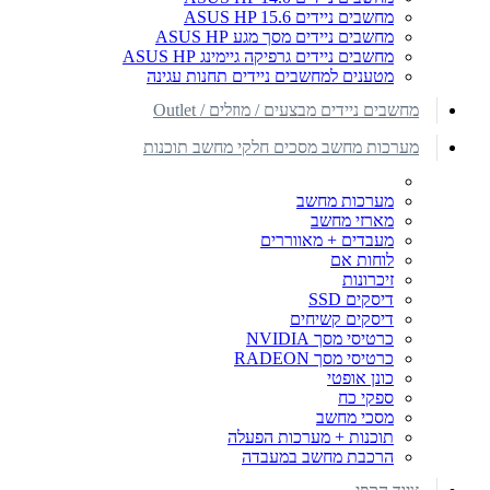
מחשבים ניידים ASUS HP 15.6
מחשבים ניידים מסך מגע ASUS HP
מחשבים ניידים גרפיקה גיימינג ASUS HP
מטענים למחשבים ניידים תחנות עגינה
מחשבים ניידים מבצעים / מוזלים / Outlet
מערכות מחשב מסכים חלקי מחשב תוכנות
מערכות מחשב
מארזי מחשב
מעבדים + מאווררים
לוחות אם
זיכרונות
דיסקים SSD
דיסקים קשיחים
כרטיסי מסך NVIDIA
כרטיסי מסך RADEON
כונן אופטי
ספקי כח
מסכי מחשב
תוכנות + מערכות הפעלה
הרכבת מחשב במעבדה