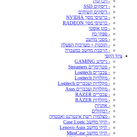
- זיכרונות
- דיסקים SSD
- דיסקים קשיחים
- כרטיסי מסך NVIDIA
- כרטיסי מסך RADEON
- כונן אופטי
- ספקי כח
- מסכי מחשב
- תוכנות + מערכות הפעלה
- הרכבת מחשב במעבדה
ציוד הקפי
- גיימינג GAMING
- סטרימרים Streamers
- עכברים Logitech
- מקלדות Logitech
- מקלדות ועכברים Logitech
- מקלדות ועכברים Asus
- עכברים RAZER
- מקלדות RAZER
- אוזניות
- רמקולים
- מצלמות רשת אינטרנט ואבטחה
- תיקי מחשב Case Logic
- תיקי מחשב Lenovo Asus
- תיקי מחשב MiraCase