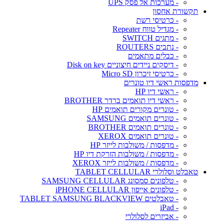
- מערכות אל פסק UPS
תקשורת אחסון
- כרטיסי רשת
- מגדיל טווח Repeater
- מתגים SWITCH
- נתבים ROUTERS
- כבלים מתאמים
- דיסקים ניידים חיצוניים Disk on key
- כרטיסי זיכרון Micro SD
מדפסות ראשי דיו טונרים
- ראשי דיו HP
- ראשי דיו תואמים ברדר BROTHER
- טונרים מקורים תואמים HP
- טונרים תואמים SAMSUNG
- טונרים תואמים BROTHER
- טונרים תואמים XEROX
- מדפסות / משולבות לייזר HP
- מדפסות / משולבות הזרקת דיו HP
- מדפסות / משולבות לייזר XEROX
טאבלט וסלולרי TABLET CELLULAR
- טלפונים סמסונג SAMSUNG CELLULAR
- טלפונים אייפון iPHONE CELLULAR
- טאבלטים TABLET SAMSUNG BLACKVIEW
- iPad
- אביזרים לסלולרי