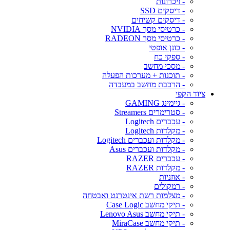
- זיכרונות
- דיסקים SSD
- דיסקים קשיחים
- כרטיסי מסך NVIDIA
- כרטיסי מסך RADEON
- כונן אופטי
- ספקי כח
- מסכי מחשב
- תוכנות + מערכות הפעלה
- הרכבת מחשב במעבדה
ציוד הקפי
- גיימינג GAMING
- סטרימרים Streamers
- עכברים Logitech
- מקלדות Logitech
- מקלדות ועכברים Logitech
- מקלדות ועכברים Asus
- עכברים RAZER
- מקלדות RAZER
- אוזניות
- רמקולים
- מצלמות רשת אינטרנט ואבטחה
- תיקי מחשב Case Logic
- תיקי מחשב Lenovo Asus
- תיקי מחשב MiraCase