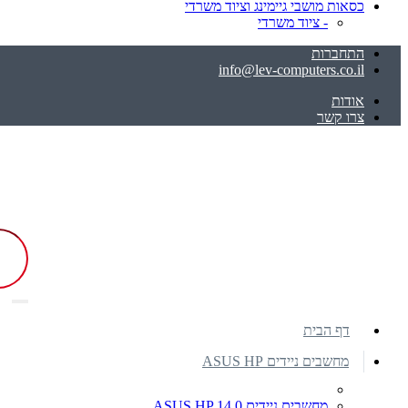
כסאות מושבי גיימינג וציוד משרדי
- ציוד משרדי
התחברות
info@lev-computers.co.il
אודות
צרו קשר
דף הבית
מחשבים ניידים ASUS HP
מחשבים ניידים ASUS HP 14.0