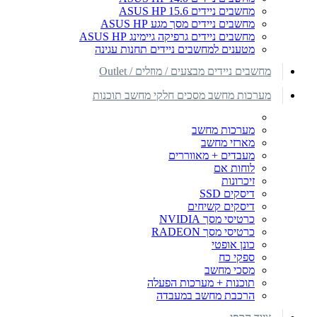
מחשבים ניידים ASUS HP 15.6
מחשבים ניידים מסך מגע ASUS HP
מחשבים ניידים גרפיקה גיימינג ASUS HP
מטענים למחשבים ניידים תחנות עגינה
מחשבים ניידים מבצעים / מוזלים / Outlet
מערכות מחשב מסכים חלקי מחשב תוכנות
מערכות מחשב
מארזי מחשב
מעבדים + מאווררים
לוחות אם
זיכרונות
דיסקים SSD
דיסקים קשיחים
כרטיסי מסך NVIDIA
כרטיסי מסך RADEON
כונן אופטי
ספקי כח
מסכי מחשב
תוכנות + מערכות הפעלה
הרכבת מחשב במעבדה