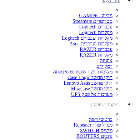
ציוד הקפי
גיימינג GAMING
סטרימרים Streamers
עכברים Logitech
מקלדות Logitech
מקלדות ועכברים Logitech
מקלדות ועכברים Asus
עכברים RAZER
מקלדות RAZER
אוזניות
רמקולים
מצלמות רשת אינטרנט ואבטחה
תיקי מחשב Case Logic
תיקי מחשב Lenovo Asus
תיקי מחשב MiraCase
מערכות אל פסק UPS
תקשורת אחסון
כרטיסי רשת
מגדיל טווח Repeater
מתגים SWITCH
נתבים ROUTERS