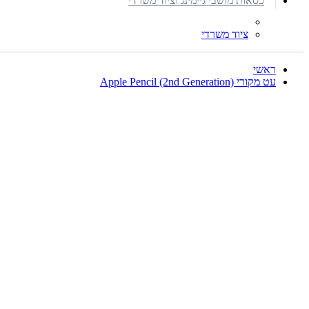
כסאות מושבי גיימינג וציוד משרדי
ציוד משרדי
ראשי
עט מקורי Apple Pencil (2nd Generation)