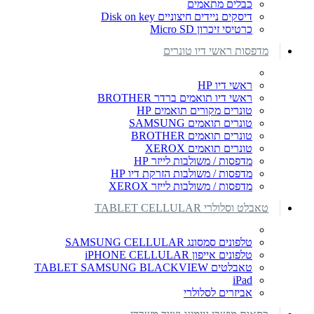
כבלים מתאמים
דיסקים ניידים חיצוניים Disk on key
כרטיסי זיכרון Micro SD
מדפסות ראשי דיו טונרים
ראשי דיו HP
ראשי דיו תואמים ברדר BROTHER
טונרים מקורים תואמים HP
טונרים תואמים SAMSUNG
טונרים תואמים BROTHER
טונרים תואמים XEROX
מדפסות / משולבות לייזר HP
מדפסות / משולבות הזרקת דיו HP
מדפסות / משולבות לייזר XEROX
טאבלט וסלולרי TABLET CELLULAR
טלפונים סמסונג SAMSUNG CELLULAR
טלפונים אייפון iPHONE CELLULAR
טאבלטים TABLET SAMSUNG BLACKVIEW
iPad
אביזרים לסלולרי