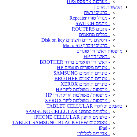
- מערכות אל פסק UPS
תקשורת אחסון
- כרטיסי רשת
- מגדיל טווח Repeater
- מתגים SWITCH
- נתבים ROUTERS
- כבלים מתאמים
- דיסקים ניידים חיצוניים Disk on key
- כרטיסי זיכרון Micro SD
מדפסות ראשי דיו טונרים
- ראשי דיו HP
- ראשי דיו תואמים ברדר BROTHER
- טונרים מקורים תואמים HP
- טונרים תואמים SAMSUNG
- טונרים תואמים BROTHER
- טונרים תואמים XEROX
- מדפסות / משולבות לייזר HP
- מדפסות / משולבות הזרקת דיו HP
- מדפסות / משולבות לייזר XEROX
טאבלט וסלולרי TABLET CELLULAR
- טלפונים סמסונג SAMSUNG CELLULAR
- טלפונים אייפון iPHONE CELLULAR
- טאבלטים TABLET SAMSUNG BLACKVIEW
- iPad
- אביזרים לסלולרי