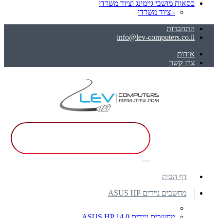
כסאות מושבי גיימינג וציוד משרדי
- ציוד משרדי
התחברות
info@lev-computers.co.il
אודות
צרו קשר
דף הבית
מחשבים ניידים ASUS HP
מחשבים ניידים ASUS HP 14.0