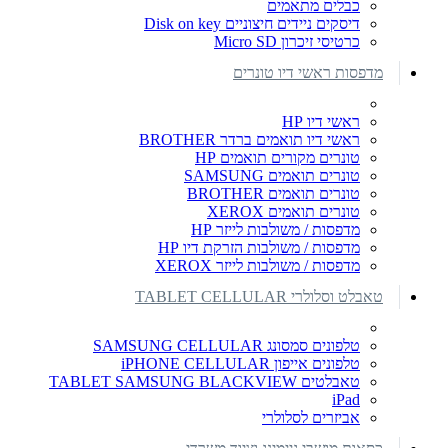
כבלים מתאמים
דיסקים ניידים חיצוניים Disk on key
כרטיסי זיכרון Micro SD
מדפסות ראשי דיו טונרים
ראשי דיו HP
ראשי דיו תואמים ברדר BROTHER
טונרים מקורים תואמים HP
טונרים תואמים SAMSUNG
טונרים תואמים BROTHER
טונרים תואמים XEROX
מדפסות / משולבות לייזר HP
מדפסות / משולבות הזרקת דיו HP
מדפסות / משולבות לייזר XEROX
טאבלט וסלולרי TABLET CELLULAR
טלפונים סמסונג SAMSUNG CELLULAR
טלפונים אייפון iPHONE CELLULAR
טאבלטים TABLET SAMSUNG BLACKVIEW
iPad
אביזרים לסלולרי