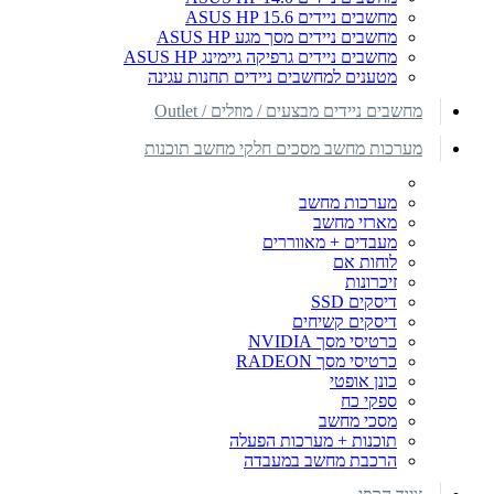
מחשבים ניידים ASUS HP 15.6
מחשבים ניידים מסך מגע ASUS HP
מחשבים ניידים גרפיקה גיימינג ASUS HP
מטענים למחשבים ניידים תחנות עגינה
מחשבים ניידים מבצעים / מוזלים / Outlet
מערכות מחשב מסכים חלקי מחשב תוכנות
מערכות מחשב
מארזי מחשב
מעבדים + מאווררים
לוחות אם
זיכרונות
דיסקים SSD
דיסקים קשיחים
כרטיסי מסך NVIDIA
כרטיסי מסך RADEON
כונן אופטי
ספקי כח
מסכי מחשב
תוכנות + מערכות הפעלה
הרכבת מחשב במעבדה