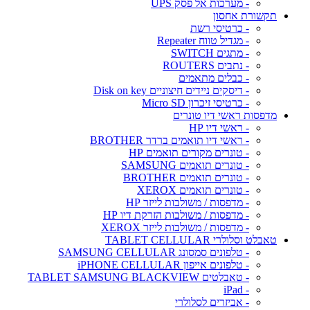
- מערכות אל פסק UPS
תקשורת אחסון
- כרטיסי רשת
- מגדיל טווח Repeater
- מתגים SWITCH
- נתבים ROUTERS
- כבלים מתאמים
- דיסקים ניידים חיצוניים Disk on key
- כרטיסי זיכרון Micro SD
מדפסות ראשי דיו טונרים
- ראשי דיו HP
- ראשי דיו תואמים ברדר BROTHER
- טונרים מקורים תואמים HP
- טונרים תואמים SAMSUNG
- טונרים תואמים BROTHER
- טונרים תואמים XEROX
- מדפסות / משולבות לייזר HP
- מדפסות / משולבות הזרקת דיו HP
- מדפסות / משולבות לייזר XEROX
טאבלט וסלולרי TABLET CELLULAR
- טלפונים סמסונג SAMSUNG CELLULAR
- טלפונים אייפון iPHONE CELLULAR
- טאבלטים TABLET SAMSUNG BLACKVIEW
- iPad
- אביזרים לסלולרי