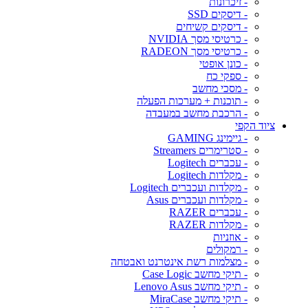
- זיכרונות
- דיסקים SSD
- דיסקים קשיחים
- כרטיסי מסך NVIDIA
- כרטיסי מסך RADEON
- כונן אופטי
- ספקי כח
- מסכי מחשב
- תוכנות + מערכות הפעלה
- הרכבת מחשב במעבדה
ציוד הקפי
- גיימינג GAMING
- סטרימרים Streamers
- עכברים Logitech
- מקלדות Logitech
- מקלדות ועכברים Logitech
- מקלדות ועכברים Asus
- עכברים RAZER
- מקלדות RAZER
- אוזניות
- רמקולים
- מצלמות רשת אינטרנט ואבטחה
- תיקי מחשב Case Logic
- תיקי מחשב Lenovo Asus
- תיקי מחשב MiraCase