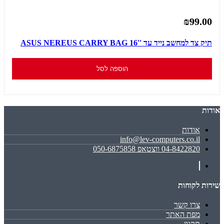
₪99.00
תיק צד למחשב נייד עד ''16 ASUS NEREUS CARRY BAG
הוספה לסל
אודות
אודות
info@lev-computers.co.il
04-8422820 ווצטאפ 050-6875858
שירות לקוחות
צרו קשר
מפת האתר
תקנון