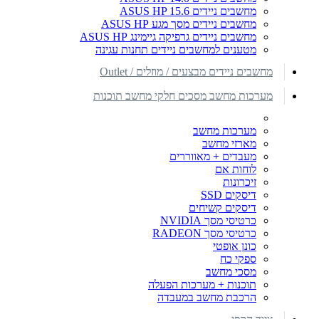
מחשבים ניידים ASUS HP 15.6
מחשבים ניידים מסך מגע ASUS HP
מחשבים ניידים גרפיקה גיימינג ASUS HP
מטענים למחשבים ניידים תחנות עגינה
מחשבים ניידים מבצעים / מוזלים / Outlet
מערכות מחשב מסכים חלקי מחשב תוכנות
מערכות מחשב
מארזי מחשב
מעבדים + מאווררים
לוחות אם
זיכרונות
דיסקים SSD
דיסקים קשיחים
כרטיסי מסך NVIDIA
כרטיסי מסך RADEON
כונן אופטי
ספקי כח
מסכי מחשב
תוכנות + מערכות הפעלה
הרכבת מחשב במעבדה