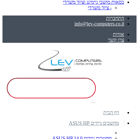
כסאות מושבי גיימינג וציוד משרדי
- ציוד משרדי
התחברות
info@lev-computers.co.il
אודות
צרו קשר
דף הבית
מחשבים ניידים ASUS HP
מחשבים ניידים ASUS HP 14.0