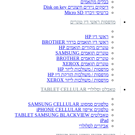
כבלים מתאמים
דיסקים ניידים חיצוניים Disk on key
כרטיסי זיכרון Micro SD
מדפסות ראשי דיו טונרים
ראשי דיו HP
ראשי דיו תואמים ברדר BROTHER
טונרים מקורים תואמים HP
טונרים תואמים SAMSUNG
טונרים תואמים BROTHER
טונרים תואמים XEROX
מדפסות / משולבות לייזר HP
מדפסות / משולבות הזרקת דיו HP
מדפסות / משולבות לייזר XEROX
טאבלט וסלולרי TABLET CELLULAR
טלפונים סמסונג SAMSUNG CELLULAR
טלפונים אייפון iPHONE CELLULAR
טאבלטים TABLET SAMSUNG BLACKVIEW
iPad
אביזרים לסלולרי