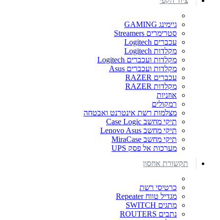
ציוד הקפי
גיימינג GAMING
סטרימרים Streamers
עכברים Logitech
מקלדות Logitech
מקלדות ועכברים Logitech
מקלדות ועכברים Asus
עכברים RAZER
מקלדות RAZER
אוזניות
רמקולים
מצלמות רשת אינטרנט ואבטחה
תיקי מחשב Case Logic
תיקי מחשב Lenovo Asus
תיקי מחשב MiraCase
מערכות אל פסק UPS
תקשורת אחסון
כרטיסי רשת
מגדיל טווח Repeater
מתגים SWITCH
נתבים ROUTERS