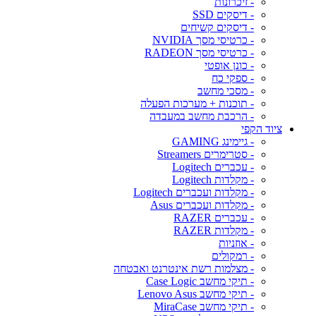
- זיכרונות
- דיסקים SSD
- דיסקים קשיחים
- כרטיסי מסך NVIDIA
- כרטיסי מסך RADEON
- כונן אופטי
- ספקי כח
- מסכי מחשב
- תוכנות + מערכות הפעלה
- הרכבת מחשב במעבדה
ציוד הקפי
- גיימינג GAMING
- סטרימרים Streamers
- עכברים Logitech
- מקלדות Logitech
- מקלדות ועכברים Logitech
- מקלדות ועכברים Asus
- עכברים RAZER
- מקלדות RAZER
- אוזניות
- רמקולים
- מצלמות רשת אינטרנט ואבטחה
- תיקי מחשב Case Logic
- תיקי מחשב Lenovo Asus
- תיקי מחשב MiraCase