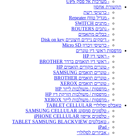
- מערכות אל פסק UPS
תקשורת אחסון
- כרטיסי רשת
- מגדיל טווח Repeater
- מתגים SWITCH
- נתבים ROUTERS
- כבלים מתאמים
- דיסקים ניידים חיצוניים Disk on key
- כרטיסי זיכרון Micro SD
מדפסות ראשי דיו טונרים
- ראשי דיו HP
- ראשי דיו תואמים ברדר BROTHER
- טונרים מקורים תואמים HP
- טונרים תואמים SAMSUNG
- טונרים תואמים BROTHER
- טונרים תואמים XEROX
- מדפסות / משולבות לייזר HP
- מדפסות / משולבות הזרקת דיו HP
- מדפסות / משולבות לייזר XEROX
טאבלט וסלולרי TABLET CELLULAR
- טלפונים סמסונג SAMSUNG CELLULAR
- טלפונים אייפון iPHONE CELLULAR
- טאבלטים TABLET SAMSUNG BLACKVIEW
- iPad
- אביזרים לסלולרי