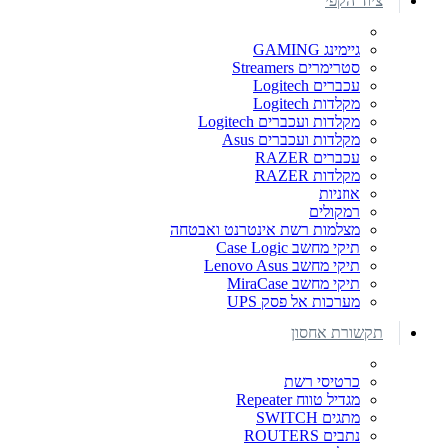
ציוד הקפי
גיימינג GAMING
סטרימרים Streamers
עכברים Logitech
מקלדות Logitech
מקלדות ועכברים Logitech
מקלדות ועכברים Asus
עכברים RAZER
מקלדות RAZER
אוזניות
רמקולים
מצלמות רשת אינטרנט ואבטחה
תיקי מחשב Case Logic
תיקי מחשב Lenovo Asus
תיקי מחשב MiraCase
מערכות אל פסק UPS
תקשורת אחסון
כרטיסי רשת
מגדיל טווח Repeater
מתגים SWITCH
נתבים ROUTERS