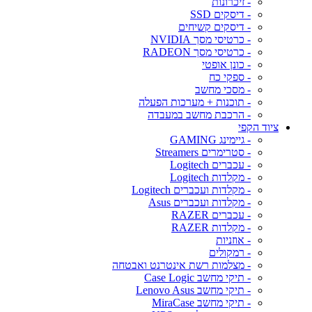
- זיכרונות
- דיסקים SSD
- דיסקים קשיחים
- כרטיסי מסך NVIDIA
- כרטיסי מסך RADEON
- כונן אופטי
- ספקי כח
- מסכי מחשב
- תוכנות + מערכות הפעלה
- הרכבת מחשב במעבדה
ציוד הקפי
- גיימינג GAMING
- סטרימרים Streamers
- עכברים Logitech
- מקלדות Logitech
- מקלדות ועכברים Logitech
- מקלדות ועכברים Asus
- עכברים RAZER
- מקלדות RAZER
- אוזניות
- רמקולים
- מצלמות רשת אינטרנט ואבטחה
- תיקי מחשב Case Logic
- תיקי מחשב Lenovo Asus
- תיקי מחשב MiraCase