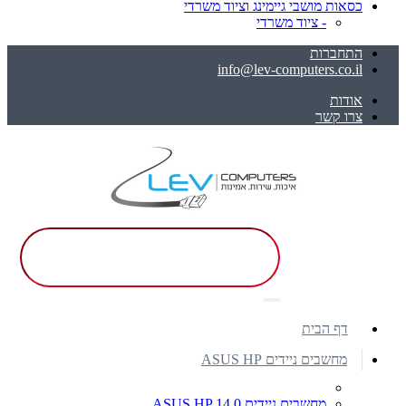
כסאות מושבי גיימינג וציוד משרדי
- ציוד משרדי
התחברות
info@lev-computers.co.il
אודות
צרו קשר
דף הבית
מחשבים ניידים ASUS HP
מחשבים ניידים ASUS HP 14.0