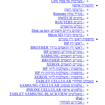
- מערכות אל פסק UPS
תקשורת אחסון
- כרטיסי רשת
- מגדיל טווח Repeater
- מתגים SWITCH
- נתבים ROUTERS
- כבלים מתאמים
- דיסקים ניידים חיצוניים Disk on key
- כרטיסי זיכרון Micro SD
מדפסות ראשי דיו טונרים
- ראשי דיו HP
- ראשי דיו תואמים ברדר BROTHER
- טונרים מקורים תואמים HP
- טונרים תואמים SAMSUNG
- טונרים תואמים BROTHER
- טונרים תואמים XEROX
- מדפסות / משולבות לייזר HP
- מדפסות / משולבות הזרקת דיו HP
- מדפסות / משולבות לייזר XEROX
טאבלט וסלולרי TABLET CELLULAR
- טלפונים סמסונג SAMSUNG CELLULAR
- טלפונים אייפון iPHONE CELLULAR
- טאבלטים TABLET SAMSUNG BLACKVIEW
- iPad
- אביזרים לסלולרי