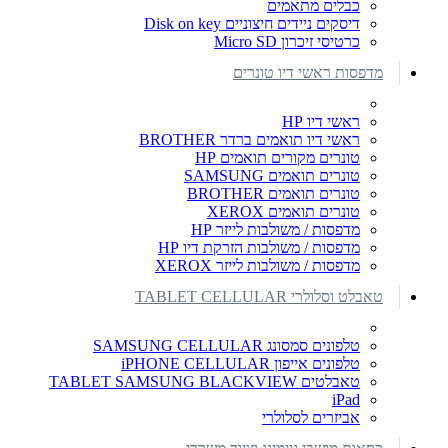
כבלים מתאמים
דיסקים ניידים חיצוניים Disk on key
כרטיסי זיכרון Micro SD
מדפסות ראשי דיו טונרים
ראשי דיו HP
ראשי דיו תואמים ברדר BROTHER
טונרים מקורים תואמים HP
טונרים תואמים SAMSUNG
טונרים תואמים BROTHER
טונרים תואמים XEROX
מדפסות / משולבות לייזר HP
מדפסות / משולבות הזרקת דיו HP
מדפסות / משולבות לייזר XEROX
טאבלט וסלולרי TABLET CELLULAR
טלפונים סמסונג SAMSUNG CELLULAR
טלפונים אייפון iPHONE CELLULAR
טאבלטים TABLET SAMSUNG BLACKVIEW
iPad
אביזרים לסלולרי