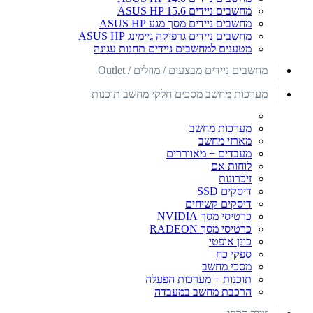
מחשבים ניידים ASUS HP 15.6
מחשבים ניידים מסך מגע ASUS HP
מחשבים ניידים גרפיקה גיימינג ASUS HP
מטענים למחשבים ניידים תחנות עגינה
מחשבים ניידים מבצעים / מוזלים / Outlet
מערכות מחשב מסכים חלקי מחשב תוכנות
מערכות מחשב
מארזי מחשב
מעבדים + מאווררים
לוחות אם
זיכרונות
דיסקים SSD
דיסקים קשיחים
כרטיסי מסך NVIDIA
כרטיסי מסך RADEON
כונן אופטי
ספקי כח
מסכי מחשב
תוכנות + מערכות הפעלה
הרכבת מחשב במעבדה