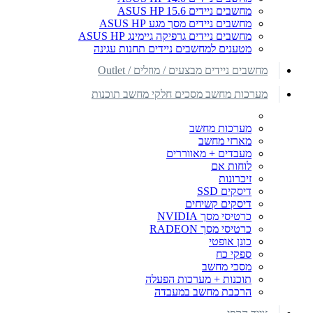
מחשבים ניידים ASUS HP 15.6
מחשבים ניידים מסך מגע ASUS HP
מחשבים ניידים גרפיקה גיימינג ASUS HP
מטענים למחשבים ניידים תחנות עגינה
מחשבים ניידים מבצעים / מוזלים / Outlet
מערכות מחשב מסכים חלקי מחשב תוכנות
מערכות מחשב
מארזי מחשב
מעבדים + מאווררים
לוחות אם
זיכרונות
דיסקים SSD
דיסקים קשיחים
כרטיסי מסך NVIDIA
כרטיסי מסך RADEON
כונן אופטי
ספקי כח
מסכי מחשב
תוכנות + מערכות הפעלה
הרכבת מחשב במעבדה