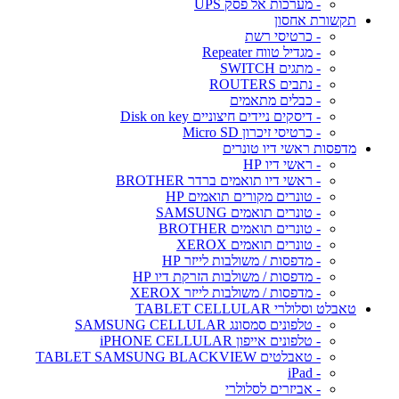
- מערכות אל פסק UPS
תקשורת אחסון
- כרטיסי רשת
- מגדיל טווח Repeater
- מתגים SWITCH
- נתבים ROUTERS
- כבלים מתאמים
- דיסקים ניידים חיצוניים Disk on key
- כרטיסי זיכרון Micro SD
מדפסות ראשי דיו טונרים
- ראשי דיו HP
- ראשי דיו תואמים ברדר BROTHER
- טונרים מקורים תואמים HP
- טונרים תואמים SAMSUNG
- טונרים תואמים BROTHER
- טונרים תואמים XEROX
- מדפסות / משולבות לייזר HP
- מדפסות / משולבות הזרקת דיו HP
- מדפסות / משולבות לייזר XEROX
טאבלט וסלולרי TABLET CELLULAR
- טלפונים סמסונג SAMSUNG CELLULAR
- טלפונים אייפון iPHONE CELLULAR
- טאבלטים TABLET SAMSUNG BLACKVIEW
- iPad
- אביזרים לסלולרי