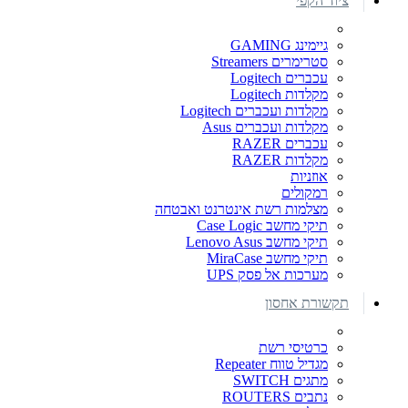
ציוד הקפי
גיימינג GAMING
סטרימרים Streamers
עכברים Logitech
מקלדות Logitech
מקלדות ועכברים Logitech
מקלדות ועכברים Asus
עכברים RAZER
מקלדות RAZER
אוזניות
רמקולים
מצלמות רשת אינטרנט ואבטחה
תיקי מחשב Case Logic
תיקי מחשב Lenovo Asus
תיקי מחשב MiraCase
מערכות אל פסק UPS
תקשורת אחסון
כרטיסי רשת
מגדיל טווח Repeater
מתגים SWITCH
נתבים ROUTERS