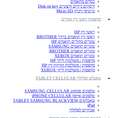
כבלים מתאמים
דיסקים ניידים חיצוניים Disk on key
כרטיסי זיכרון Micro SD
מדפסות ראשי דיו טונרים
ראשי דיו HP
ראשי דיו תואמים ברדר BROTHER
טונרים מקורים תואמים HP
טונרים תואמים SAMSUNG
טונרים תואמים BROTHER
טונרים תואמים XEROX
מדפסות / משולבות לייזר HP
מדפסות / משולבות הזרקת דיו HP
מדפסות / משולבות לייזר XEROX
טאבלט וסלולרי TABLET CELLULAR
טלפונים סמסונג SAMSUNG CELLULAR
טלפונים אייפון iPHONE CELLULAR
טאבלטים TABLET SAMSUNG BLACKVIEW
iPad
אביזרים לסלולרי