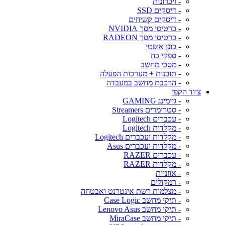
- זיכרונות
- דיסקים SSD
- דיסקים קשיחים
- כרטיסי מסך NVIDIA
- כרטיסי מסך RADEON
- כונן אופטי
- ספקי כח
- מסכי מחשב
- תוכנות + מערכות הפעלה
- הרכבת מחשב במעבדה
ציוד הקפי
- גיימינג GAMING
- סטרימרים Streamers
- עכברים Logitech
- מקלדות Logitech
- מקלדות ועכברים Logitech
- מקלדות ועכברים Asus
- עכברים RAZER
- מקלדות RAZER
- אוזניות
- רמקולים
- מצלמות רשת אינטרנט ואבטחה
- תיקי מחשב Case Logic
- תיקי מחשב Lenovo Asus
- תיקי מחשב MiraCase