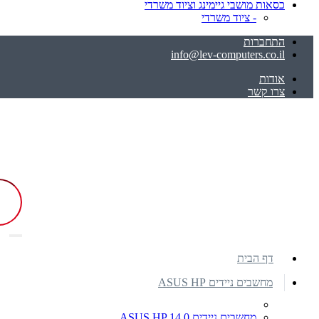
כסאות מושבי גיימינג וציוד משרדי
- ציוד משרדי
התחברות
info@lev-computers.co.il
אודות
צרו קשר
דף הבית
מחשבים ניידים ASUS HP
מחשבים ניידים ASUS HP 14.0