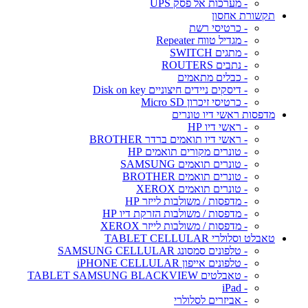
- מערכות אל פסק UPS
תקשורת אחסון
- כרטיסי רשת
- מגדיל טווח Repeater
- מתגים SWITCH
- נתבים ROUTERS
- כבלים מתאמים
- דיסקים ניידים חיצוניים Disk on key
- כרטיסי זיכרון Micro SD
מדפסות ראשי דיו טונרים
- ראשי דיו HP
- ראשי דיו תואמים ברדר BROTHER
- טונרים מקורים תואמים HP
- טונרים תואמים SAMSUNG
- טונרים תואמים BROTHER
- טונרים תואמים XEROX
- מדפסות / משולבות לייזר HP
- מדפסות / משולבות הזרקת דיו HP
- מדפסות / משולבות לייזר XEROX
טאבלט וסלולרי TABLET CELLULAR
- טלפונים סמסונג SAMSUNG CELLULAR
- טלפונים אייפון iPHONE CELLULAR
- טאבלטים TABLET SAMSUNG BLACKVIEW
- iPad
- אביזרים לסלולרי