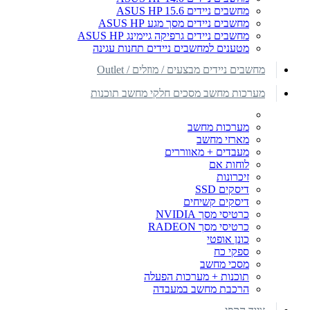
מחשבים ניידים ASUS HP 15.6
מחשבים ניידים מסך מגע ASUS HP
מחשבים ניידים גרפיקה גיימינג ASUS HP
מטענים למחשבים ניידים תחנות עגינה
מחשבים ניידים מבצעים / מוזלים / Outlet
מערכות מחשב מסכים חלקי מחשב תוכנות
מערכות מחשב
מארזי מחשב
מעבדים + מאווררים
לוחות אם
זיכרונות
דיסקים SSD
דיסקים קשיחים
כרטיסי מסך NVIDIA
כרטיסי מסך RADEON
כונן אופטי
ספקי כח
מסכי מחשב
תוכנות + מערכות הפעלה
הרכבת מחשב במעבדה