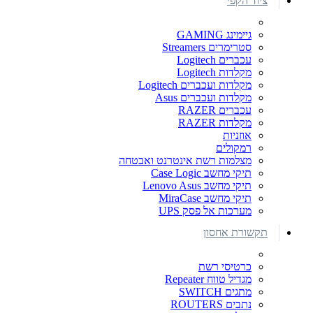
ציוד הקפי
גיימינג GAMING
סטרימרים Streamers
עכברים Logitech
מקלדות Logitech
מקלדות ועכברים Logitech
מקלדות ועכברים Asus
עכברים RAZER
מקלדות RAZER
אוזניות
רמקולים
מצלמות רשת אינטרנט ואבטחה
תיקי מחשב Case Logic
תיקי מחשב Lenovo Asus
תיקי מחשב MiraCase
מערכות אל פסק UPS
תקשורת אחסון
כרטיסי רשת
מגדיל טווח Repeater
מתגים SWITCH
נתבים ROUTERS