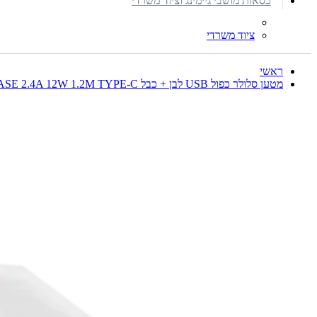
כסאות מושבי גיימינג וציוד משרדי
ציוד משרדי
ראשי
מטען סלולר כפול USB לבן + כבל MIRACASE 2.4A 12W 1.2M TYPE-C