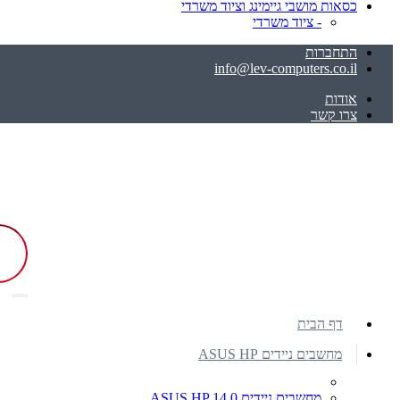
כסאות מושבי גיימינג וציוד משרדי
- ציוד משרדי
התחברות
info@lev-computers.co.il
אודות
צרו קשר
דף הבית
מחשבים ניידים ASUS HP
מחשבים ניידים ASUS HP 14.0