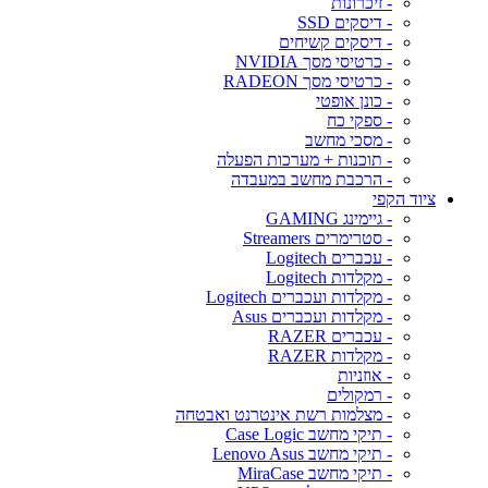
- זיכרונות
- דיסקים SSD
- דיסקים קשיחים
- כרטיסי מסך NVIDIA
- כרטיסי מסך RADEON
- כונן אופטי
- ספקי כח
- מסכי מחשב
- תוכנות + מערכות הפעלה
- הרכבת מחשב במעבדה
ציוד הקפי
- גיימינג GAMING
- סטרימרים Streamers
- עכברים Logitech
- מקלדות Logitech
- מקלדות ועכברים Logitech
- מקלדות ועכברים Asus
- עכברים RAZER
- מקלדות RAZER
- אוזניות
- רמקולים
- מצלמות רשת אינטרנט ואבטחה
- תיקי מחשב Case Logic
- תיקי מחשב Lenovo Asus
- תיקי מחשב MiraCase