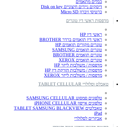
כבלים מתאמים
דיסקים ניידים חיצוניים Disk on key
כרטיסי זיכרון Micro SD
מדפסות ראשי דיו טונרים
ראשי דיו HP
ראשי דיו תואמים ברדר BROTHER
טונרים מקורים תואמים HP
טונרים תואמים SAMSUNG
טונרים תואמים BROTHER
טונרים תואמים XEROX
מדפסות / משולבות לייזר HP
מדפסות / משולבות הזרקת דיו HP
מדפסות / משולבות לייזר XEROX
טאבלט וסלולרי TABLET CELLULAR
טלפונים סמסונג SAMSUNG CELLULAR
טלפונים אייפון iPHONE CELLULAR
טאבלטים TABLET SAMSUNG BLACKVIEW
iPad
אביזרים לסלולרי