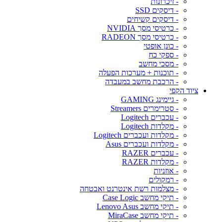
- זיכרונות
- דיסקים SSD
- דיסקים קשיחים
- כרטיסי מסך NVIDIA
- כרטיסי מסך RADEON
- כונן אופטי
- ספקי כח
- מסכי מחשב
- תוכנות + מערכות הפעלה
- הרכבת מחשב במעבדה
ציוד הקפי
- גיימינג GAMING
- סטרימרים Streamers
- עכברים Logitech
- מקלדות Logitech
- מקלדות ועכברים Logitech
- מקלדות ועכברים Asus
- עכברים RAZER
- מקלדות RAZER
- אוזניות
- רמקולים
- מצלמות רשת אינטרנט ואבטחה
- תיקי מחשב Case Logic
- תיקי מחשב Lenovo Asus
- תיקי מחשב MiraCase