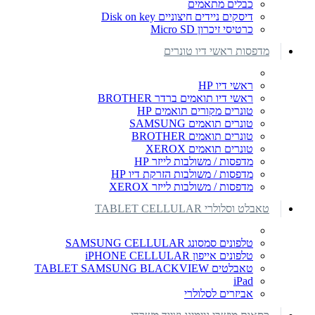
כבלים מתאמים
דיסקים ניידים חיצוניים Disk on key
כרטיסי זיכרון Micro SD
מדפסות ראשי דיו טונרים
ראשי דיו HP
ראשי דיו תואמים ברדר BROTHER
טונרים מקורים תואמים HP
טונרים תואמים SAMSUNG
טונרים תואמים BROTHER
טונרים תואמים XEROX
מדפסות / משולבות לייזר HP
מדפסות / משולבות הזרקת דיו HP
מדפסות / משולבות לייזר XEROX
טאבלט וסלולרי TABLET CELLULAR
טלפונים סמסונג SAMSUNG CELLULAR
טלפונים אייפון iPHONE CELLULAR
טאבלטים TABLET SAMSUNG BLACKVIEW
iPad
אביזרים לסלולרי