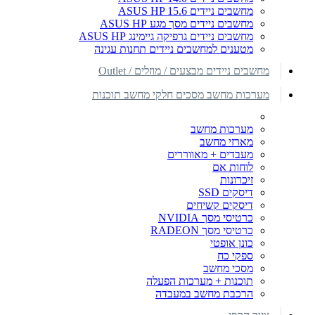
מחשבים ניידים ASUS HP 15.6
מחשבים ניידים מסך מגע ASUS HP
מחשבים ניידים גרפיקה גיימינג ASUS HP
מטענים למחשבים ניידים תחנות עגינה
מחשבים ניידים מבצעים / מוזלים / Outlet
מערכות מחשב מסכים חלקי מחשב תוכנות
מערכות מחשב
מארזי מחשב
מעבדים + מאווררים
לוחות אם
זיכרונות
דיסקים SSD
דיסקים קשיחים
כרטיסי מסך NVIDIA
כרטיסי מסך RADEON
כונן אופטי
ספקי כח
מסכי מחשב
תוכנות + מערכות הפעלה
הרכבת מחשב במעבדה