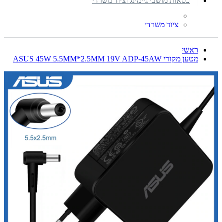
כסאות מושבי גיימינג וציוד משרדי
ציוד משרדי
ראשי
מטען מקורי ASUS 45W 5.5MM*2.5MM 19V ADP-45AW