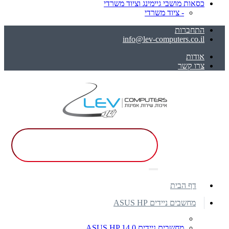
כסאות מושבי גיימינג וציוד משרדי
- ציוד משרדי
התחברות
info@lev-computers.co.il
אודות
צרו קשר
דף הבית
מחשבים ניידים ASUS HP
מחשבים ניידים ASUS HP 14.0