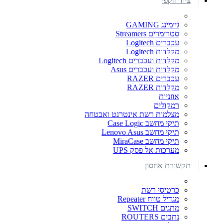
ציוד הקפי
גיימינג GAMING
סטרימרים Streamers
עכברים Logitech
מקלדות Logitech
מקלדות ועכברים Logitech
מקלדות ועכברים Asus
עכברים RAZER
מקלדות RAZER
אוזניות
רמקולים
מצלמות רשת אינטרנט ואבטחה
תיקי מחשב Case Logic
תיקי מחשב Lenovo Asus
תיקי מחשב MiraCase
מערכות אל פסק UPS
תקשורת אחסון
כרטיסי רשת
מגדיל טווח Repeater
מתגים SWITCH
נתבים ROUTERS