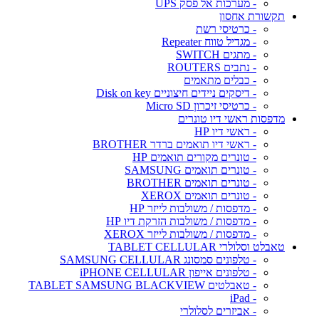
- מערכות אל פסק UPS
תקשורת אחסון
- כרטיסי רשת
- מגדיל טווח Repeater
- מתגים SWITCH
- נתבים ROUTERS
- כבלים מתאמים
- דיסקים ניידים חיצוניים Disk on key
- כרטיסי זיכרון Micro SD
מדפסות ראשי דיו טונרים
- ראשי דיו HP
- ראשי דיו תואמים ברדר BROTHER
- טונרים מקורים תואמים HP
- טונרים תואמים SAMSUNG
- טונרים תואמים BROTHER
- טונרים תואמים XEROX
- מדפסות / משולבות לייזר HP
- מדפסות / משולבות הזרקת דיו HP
- מדפסות / משולבות לייזר XEROX
טאבלט וסלולרי TABLET CELLULAR
- טלפונים סמסונג SAMSUNG CELLULAR
- טלפונים אייפון iPHONE CELLULAR
- טאבלטים TABLET SAMSUNG BLACKVIEW
- iPad
- אביזרים לסלולרי