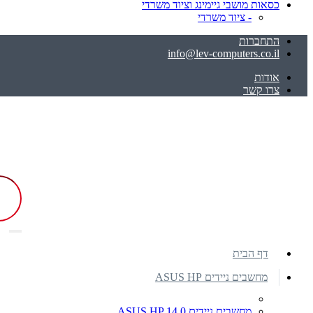
כסאות מושבי גיימינג וציוד משרדי
- ציוד משרדי
התחברות
info@lev-computers.co.il
אודות
צרו קשר
דף הבית
מחשבים ניידים ASUS HP
מחשבים ניידים ASUS HP 14.0