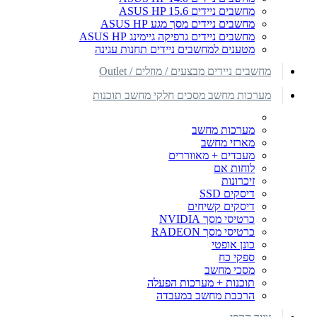
מחשבים ניידים ASUS HP 15.6
מחשבים ניידים מסך מגע ASUS HP
מחשבים ניידים גרפיקה גיימינג ASUS HP
מטענים למחשבים ניידים תחנות עגינה
מחשבים ניידים מבצעים / מוזלים / Outlet
מערכות מחשב מסכים חלקי מחשב תוכנות
מערכות מחשב
מארזי מחשב
מעבדים + מאווררים
לוחות אם
זיכרונות
דיסקים SSD
דיסקים קשיחים
כרטיסי מסך NVIDIA
כרטיסי מסך RADEON
כונן אופטי
ספקי כח
מסכי מחשב
תוכנות + מערכות הפעלה
הרכבת מחשב במעבדה