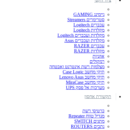
ציוד הקפי
גיימינג GAMING
סטרימרים Streamers
עכברים Logitech
מקלדות Logitech
מקלדות ועכברים Logitech
מקלדות ועכברים Asus
עכברים RAZER
מקלדות RAZER
אוזניות
רמקולים
מצלמות רשת אינטרנט ואבטחה
תיקי מחשב Case Logic
תיקי מחשב Lenovo Asus
תיקי מחשב MiraCase
מערכות אל פסק UPS
תקשורת אחסון
כרטיסי רשת
מגדיל טווח Repeater
מתגים SWITCH
נתבים ROUTERS