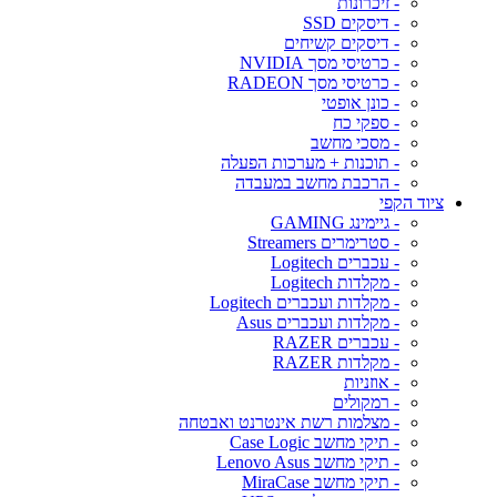
- זיכרונות
- דיסקים SSD
- דיסקים קשיחים
- כרטיסי מסך NVIDIA
- כרטיסי מסך RADEON
- כונן אופטי
- ספקי כח
- מסכי מחשב
- תוכנות + מערכות הפעלה
- הרכבת מחשב במעבדה
ציוד הקפי
- גיימינג GAMING
- סטרימרים Streamers
- עכברים Logitech
- מקלדות Logitech
- מקלדות ועכברים Logitech
- מקלדות ועכברים Asus
- עכברים RAZER
- מקלדות RAZER
- אוזניות
- רמקולים
- מצלמות רשת אינטרנט ואבטחה
- תיקי מחשב Case Logic
- תיקי מחשב Lenovo Asus
- תיקי מחשב MiraCase