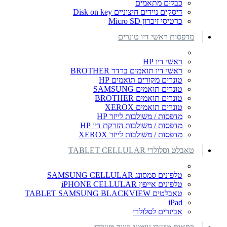
כבלים מתאמים
דיסקים ניידים חיצוניים Disk on key
כרטיסי זיכרון Micro SD
מדפסות ראשי דיו טונרים
ראשי דיו HP
ראשי דיו תואמים ברדר BROTHER
טונרים מקורים תואמים HP
טונרים תואמים SAMSUNG
טונרים תואמים BROTHER
טונרים תואמים XEROX
מדפסות / משולבות לייזר HP
מדפסות / משולבות הזרקת דיו HP
מדפסות / משולבות לייזר XEROX
טאבלט וסלולרי TABLET CELLULAR
טלפונים סמסונג SAMSUNG CELLULAR
טלפונים אייפון iPHONE CELLULAR
טאבלטים TABLET SAMSUNG BLACKVIEW
iPad
אביזרים לסלולרי