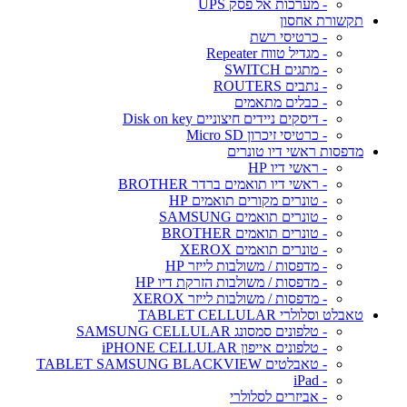
- מערכות אל פסק UPS
תקשורת אחסון
- כרטיסי רשת
- מגדיל טווח Repeater
- מתגים SWITCH
- נתבים ROUTERS
- כבלים מתאמים
- דיסקים ניידים חיצוניים Disk on key
- כרטיסי זיכרון Micro SD
מדפסות ראשי דיו טונרים
- ראשי דיו HP
- ראשי דיו תואמים ברדר BROTHER
- טונרים מקורים תואמים HP
- טונרים תואמים SAMSUNG
- טונרים תואמים BROTHER
- טונרים תואמים XEROX
- מדפסות / משולבות לייזר HP
- מדפסות / משולבות הזרקת דיו HP
- מדפסות / משולבות לייזר XEROX
טאבלט וסלולרי TABLET CELLULAR
- טלפונים סמסונג SAMSUNG CELLULAR
- טלפונים אייפון iPHONE CELLULAR
- טאבלטים TABLET SAMSUNG BLACKVIEW
- iPad
- אביזרים לסלולרי