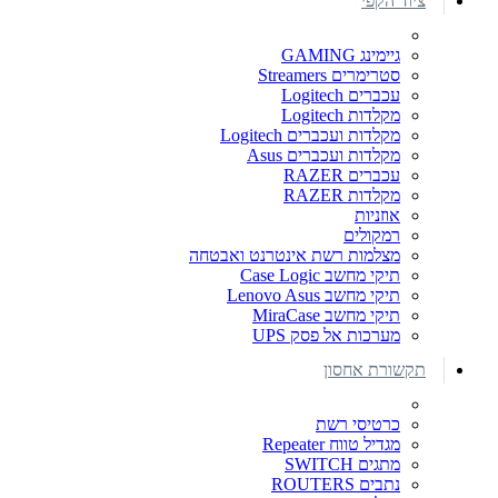
ציוד הקפי
גיימינג GAMING
סטרימרים Streamers
עכברים Logitech
מקלדות Logitech
מקלדות ועכברים Logitech
מקלדות ועכברים Asus
עכברים RAZER
מקלדות RAZER
אוזניות
רמקולים
מצלמות רשת אינטרנט ואבטחה
תיקי מחשב Case Logic
תיקי מחשב Lenovo Asus
תיקי מחשב MiraCase
מערכות אל פסק UPS
תקשורת אחסון
כרטיסי רשת
מגדיל טווח Repeater
מתגים SWITCH
נתבים ROUTERS