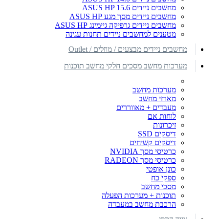
מחשבים ניידים ASUS HP 15.6
מחשבים ניידים מסך מגע ASUS HP
מחשבים ניידים גרפיקה גיימינג ASUS HP
מטענים למחשבים ניידים תחנות עגינה
מחשבים ניידים מבצעים / מוזלים / Outlet
מערכות מחשב מסכים חלקי מחשב תוכנות
מערכות מחשב
מארזי מחשב
מעבדים + מאווררים
לוחות אם
זיכרונות
דיסקים SSD
דיסקים קשיחים
כרטיסי מסך NVIDIA
כרטיסי מסך RADEON
כונן אופטי
ספקי כח
מסכי מחשב
תוכנות + מערכות הפעלה
הרכבת מחשב במעבדה