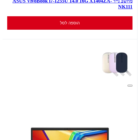
מחשב נייד ASUS VivoBook i7-1255U 14.0 16G X1404ZA-
NK111
הוספה לסל