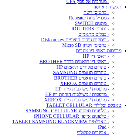
- מערכות אל פסק UPS
תקשורת אחסון
- כרטיסי רשת
- מגדיל טווח Repeater
- מתגים SWITCH
- נתבים ROUTERS
- כבלים מתאמים
- דיסקים ניידים חיצוניים Disk on key
- כרטיסי זיכרון Micro SD
מדפסות ראשי דיו טונרים
- ראשי דיו HP
- ראשי דיו תואמים ברדר BROTHER
- טונרים מקורים תואמים HP
- טונרים תואמים SAMSUNG
- טונרים תואמים BROTHER
- טונרים תואמים XEROX
- מדפסות / משולבות לייזר HP
- מדפסות / משולבות הזרקת דיו HP
- מדפסות / משולבות לייזר XEROX
טאבלט וסלולרי TABLET CELLULAR
- טלפונים סמסונג SAMSUNG CELLULAR
- טלפונים אייפון iPHONE CELLULAR
- טאבלטים TABLET SAMSUNG BLACKVIEW
- iPad
- אביזרים לסלולרי