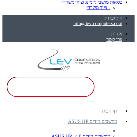
כסאות מושבי גיימינג וציוד משרדי
- ציוד משרדי
התחברות
info@lev-computers.co.il
אודות
צרו קשר
דף הבית
מחשבים ניידים ASUS HP
מחשבים ניידים ASUS HP 14.0