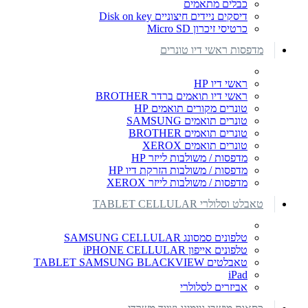
כבלים מתאמים
דיסקים ניידים חיצוניים Disk on key
כרטיסי זיכרון Micro SD
מדפסות ראשי דיו טונרים
ראשי דיו HP
ראשי דיו תואמים ברדר BROTHER
טונרים מקורים תואמים HP
טונרים תואמים SAMSUNG
טונרים תואמים BROTHER
טונרים תואמים XEROX
מדפסות / משולבות לייזר HP
מדפסות / משולבות הזרקת דיו HP
מדפסות / משולבות לייזר XEROX
טאבלט וסלולרי TABLET CELLULAR
טלפונים סמסונג SAMSUNG CELLULAR
טלפונים אייפון iPHONE CELLULAR
טאבלטים TABLET SAMSUNG BLACKVIEW
iPad
אביזרים לסלולרי