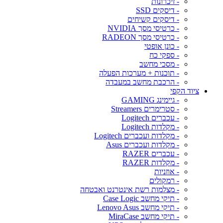
- זיכרונות
- דיסקים SSD
- דיסקים קשיחים
- כרטיסי מסך NVIDIA
- כרטיסי מסך RADEON
- כונן אופטי
- ספקי כח
- מסכי מחשב
- תוכנות + מערכות הפעלה
- הרכבת מחשב במעבדה
ציוד הקפי
- גיימינג GAMING
- סטרימרים Streamers
- עכברים Logitech
- מקלדות Logitech
- מקלדות ועכברים Logitech
- מקלדות ועכברים Asus
- עכברים RAZER
- מקלדות RAZER
- אוזניות
- רמקולים
- מצלמות רשת אינטרנט ואבטחה
- תיקי מחשב Case Logic
- תיקי מחשב Lenovo Asus
- תיקי מחשב MiraCase