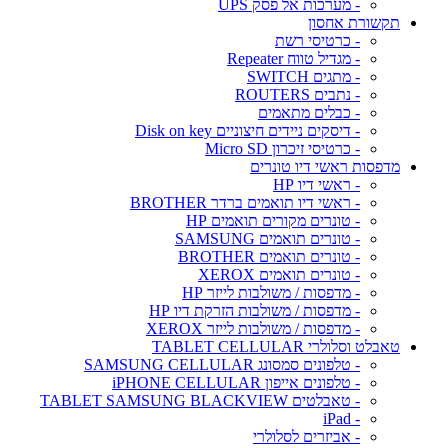
- מערכות אל פסק UPS
תקשורת אחסון
- כרטיסי רשת
- מגדיל טווח Repeater
- מתגים SWITCH
- נתבים ROUTERS
- כבלים מתאמים
- דיסקים ניידים חיצוניים Disk on key
- כרטיסי זיכרון Micro SD
מדפסות ראשי דיו טונרים
- ראשי דיו HP
- ראשי דיו תואמים ברדר BROTHER
- טונרים מקורים תואמים HP
- טונרים תואמים SAMSUNG
- טונרים תואמים BROTHER
- טונרים תואמים XEROX
- מדפסות / משולבות לייזר HP
- מדפסות / משולבות הזרקת דיו HP
- מדפסות / משולבות לייזר XEROX
טאבלט וסלולרי TABLET CELLULAR
- טלפונים סמסונג SAMSUNG CELLULAR
- טלפונים אייפון iPHONE CELLULAR
- טאבלטים TABLET SAMSUNG BLACKVIEW
- iPad
- אביזרים לסלולרי