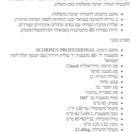
להבטיח תנוחת ישיבה מושלמת בזמן משחק.
מושב מתכוונן לתנוחת ישיבה מושלמת.
2 כריות לתמיכה בצוואר ובגב התחתון לספק תמיכה מותנית.
שלדת מתכת קשיחה עם בסיס וגלגלים איכותיים ועמידים.
ידיות כפולות 4D מתכווננות (שמאלה וימין/למעלה/מטה).
מפרט טכני
מושב גיימינג SCORPIUS PROFESSIONAL
משענות יד: 4D משענות יד עולות וירדות עם תנועה קלה לימין
ושמואל
סוג הרמה: הידראולית Class4
סוג מנגנון: פרפר
נעילת הטייה: כן
צבע: כחול
סוג חומר: בד
סוג מסגרת: מתכת
טווח משענת גב: 160°
עומק: 65 ס”מ
משקל מקסימלי: עד 120 ק”ג
גובה משענות: 62.5-69.5 ס”מ
גודל החבילה: 32*65*85 ס”מ
גובה: 125-132 ס”מ
משקל החבילה: 22.46kg