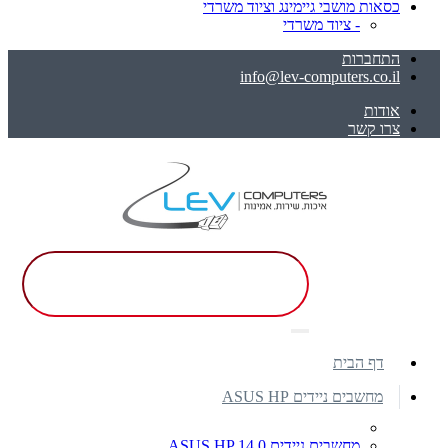
כסאות מושבי גיימינג וציוד משרדי
- ציוד משרדי
התחברות
info@lev-computers.co.il
אודות
צרו קשר
דף הבית
מחשבים ניידים ASUS HP
מחשבים ניידים ASUS HP 14.0