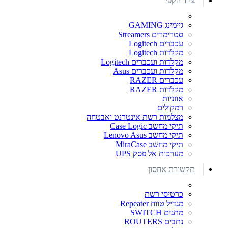
ציוד הקפי
גיימינג GAMING
סטרימרים Streamers
עכברים Logitech
מקלדות Logitech
מקלדות ועכברים Logitech
מקלדות ועכברים Asus
עכברים RAZER
מקלדות RAZER
אוזניות
רמקולים
מצלמות רשת אינטרנט ואבטחה
תיקי מחשב Case Logic
תיקי מחשב Lenovo Asus
תיקי מחשב MiraCase
מערכות אל פסק UPS
תקשורת אחסון
כרטיסי רשת
מגדיל טווח Repeater
מתגים SWITCH
נתבים ROUTERS