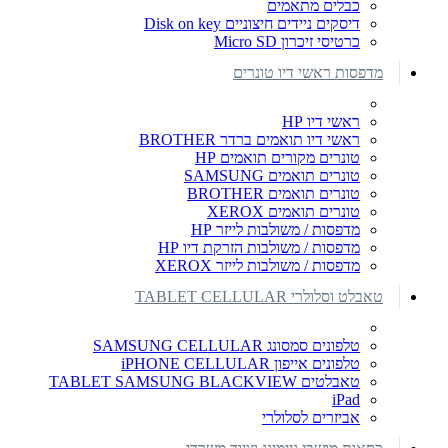
כבלים מתאמים
דיסקים ניידים חיצוניים Disk on key
כרטיסי זיכרון Micro SD
מדפסות ראשי דיו טונרים
ראשי דיו HP
ראשי דיו תואמים ברדר BROTHER
טונרים מקורים תואמים HP
טונרים תואמים SAMSUNG
טונרים תואמים BROTHER
טונרים תואמים XEROX
מדפסות / משולבות לייזר HP
מדפסות / משולבות הזרקת דיו HP
מדפסות / משולבות לייזר XEROX
טאבלט וסלולרי TABLET CELLULAR
טלפונים סמסונג SAMSUNG CELLULAR
טלפונים אייפון iPHONE CELLULAR
טאבלטים TABLET SAMSUNG BLACKVIEW
iPad
אביזרים לסלולרי