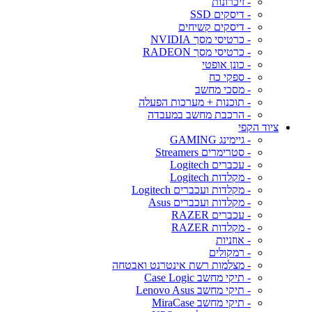
- זיכרונות
- דיסקים SSD
- דיסקים קשיחים
- כרטיסי מסך NVIDIA
- כרטיסי מסך RADEON
- כונן אופטי
- ספקי כח
- מסכי מחשב
- תוכנות + מערכות הפעלה
- הרכבת מחשב במעבדה
ציוד הקפי
- גיימינג GAMING
- סטרימרים Streamers
- עכברים Logitech
- מקלדות Logitech
- מקלדות ועכברים Logitech
- מקלדות ועכברים Asus
- עכברים RAZER
- מקלדות RAZER
- אוזניות
- רמקולים
- מצלמות רשת אינטרנט ואבטחה
- תיקי מחשב Case Logic
- תיקי מחשב Lenovo Asus
- תיקי מחשב MiraCase