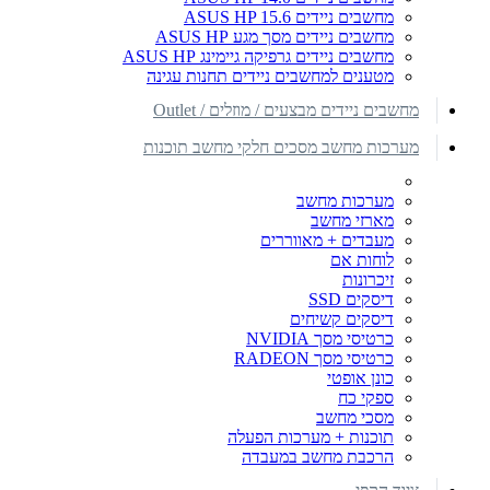
מחשבים ניידים ASUS HP 15.6
מחשבים ניידים מסך מגע ASUS HP
מחשבים ניידים גרפיקה גיימינג ASUS HP
מטענים למחשבים ניידים תחנות עגינה
מחשבים ניידים מבצעים / מוזלים / Outlet
מערכות מחשב מסכים חלקי מחשב תוכנות
מערכות מחשב
מארזי מחשב
מעבדים + מאווררים
לוחות אם
זיכרונות
דיסקים SSD
דיסקים קשיחים
כרטיסי מסך NVIDIA
כרטיסי מסך RADEON
כונן אופטי
ספקי כח
מסכי מחשב
תוכנות + מערכות הפעלה
הרכבת מחשב במעבדה