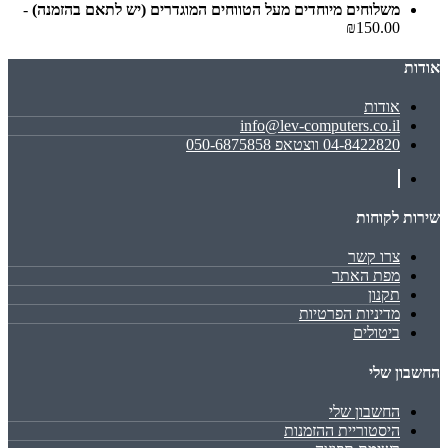
משלוחים מיוחדים מעל הטווחים המוגדרים (יש לתאם בהזמנה)
-
₪150.00
אודות
אודות
info@lev-computers.co.il
04-8422820 ווצטאפ 050-6875858
שירות לקוחות
צרו קשר
מפת האתר
תקנון
מדיניות הפרטיות
ביטולים
החשבון שלי
החשבון שלי
היסטוריית ההזמנות