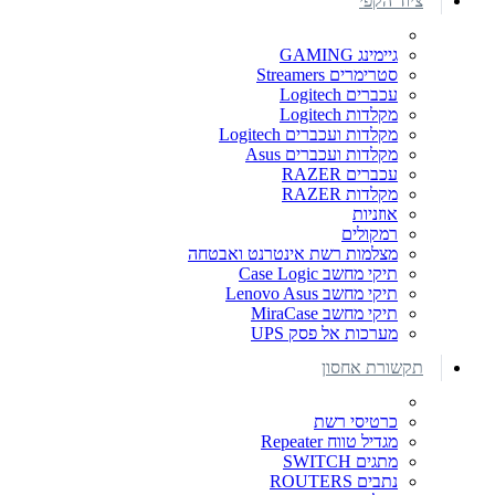
ציוד הקפי
גיימינג GAMING
סטרימרים Streamers
עכברים Logitech
מקלדות Logitech
מקלדות ועכברים Logitech
מקלדות ועכברים Asus
עכברים RAZER
מקלדות RAZER
אוזניות
רמקולים
מצלמות רשת אינטרנט ואבטחה
תיקי מחשב Case Logic
תיקי מחשב Lenovo Asus
תיקי מחשב MiraCase
מערכות אל פסק UPS
תקשורת אחסון
כרטיסי רשת
מגדיל טווח Repeater
מתגים SWITCH
נתבים ROUTERS