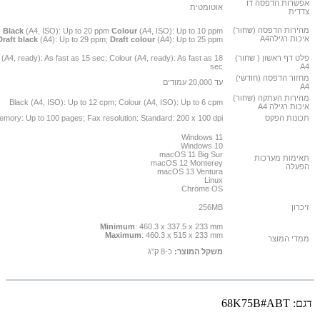
אפשרות הדפסה דו
אוטומטית
צדדית
מהירות הדפסה (שחור)
Black
(A4, ISO): Up to 20 ppm
Colour
(A4, ISO): Up to 10 ppm
איכות רגילהA4
Draft black
(A4): Up to 29 ppm;
Draft colour
(A4): Up to 25 ppm
פלט דף ראשון ( שחור)
 (A4, ready): As fast as 15 sec; Colour (A4, ready): As fast as 18
sec
A4
מחזור הדפסה (חודשי)
עד 20,000 עמודים
A4
מהירות העתקה (שחור)
Black (A4, ISO): Up to 12 cpm; Colour (A4, ISO): Up to 6 cpm
איכות רגילה A4
תכונות הפקס
mory: Up to 100 pages; Fax resolution: Standard: 200 x 100 dpi
Windows 11
Windows 10
macOS 11 Big Sur
תאימות מערכות
macOS 12 Monterey
הפעלה
macOS 13 Ventura
Linux
Chrome OS
זיכרון
256MB
Minimum
: 460.3 x 337.5 x 233 mm
Maximum
: 460.3 x 515 x 233 mm
ממדי המוצר
משקל המוצר:
כ-8 ק"ג
דגם:
68K75B#ABT