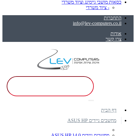
כסאות מושבי גיימינג וציוד משרדי
- ציוד משרדי
התחברות
info@lev-computers.co.il
אודות
צרו קשר
דף הבית
מחשבים ניידים ASUS HP
מחשבים ניידים ASUS HP 14.0