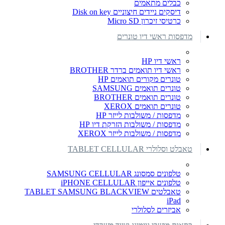
כבלים מתאמים
דיסקים ניידים חיצוניים Disk on key
כרטיסי זיכרון Micro SD
מדפסות ראשי דיו טונרים
ראשי דיו HP
ראשי דיו תואמים ברדר BROTHER
טונרים מקורים תואמים HP
טונרים תואמים SAMSUNG
טונרים תואמים BROTHER
טונרים תואמים XEROX
מדפסות / משולבות לייזר HP
מדפסות / משולבות הזרקת דיו HP
מדפסות / משולבות לייזר XEROX
טאבלט וסלולרי TABLET CELLULAR
טלפונים סמסונג SAMSUNG CELLULAR
טלפונים אייפון iPHONE CELLULAR
טאבלטים TABLET SAMSUNG BLACKVIEW
iPad
אביזרים לסלולרי