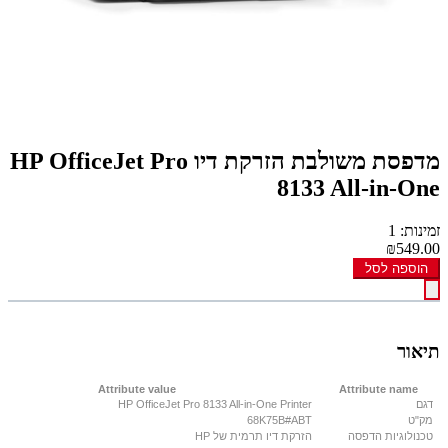
מדפסת משולבת הזרקת דיו HP OfficeJet Pro
8133 All-in-One
זמינות: 1
₪549.00
הוספה לסל
תיאור
Attribute value
Attribute name
דגם
HP OfficeJet Pro 8133 All-in-One Printer
מק"ט
68K75B#ABT
טכנולוגיות הדפסה
הזרקת דיו תרמית של HP