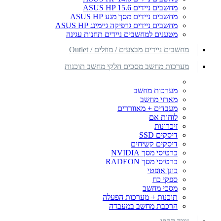
מחשבים ניידים ASUS HP 15.6
מחשבים ניידים מסך מגע ASUS HP
מחשבים ניידים גרפיקה גיימינג ASUS HP
מטענים למחשבים ניידים תחנות עגינה
מחשבים ניידים מבצעים / מוזלים / Outlet
מערכות מחשב מסכים חלקי מחשב תוכנות
מערכות מחשב
מארזי מחשב
מעבדים + מאווררים
לוחות אם
זיכרונות
דיסקים SSD
דיסקים קשיחים
כרטיסי מסך NVIDIA
כרטיסי מסך RADEON
כונן אופטי
ספקי כח
מסכי מחשב
תוכנות + מערכות הפעלה
הרכבת מחשב במעבדה