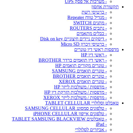
- מערכות אל פסק UPS
תקשורת אחסון
- כרטיסי רשת
- מגדיל טווח Repeater
- מתגים SWITCH
- נתבים ROUTERS
- כבלים מתאמים
- דיסקים ניידים חיצוניים Disk on key
- כרטיסי זיכרון Micro SD
מדפסות ראשי דיו טונרים
- ראשי דיו HP
- ראשי דיו תואמים ברדר BROTHER
- טונרים מקורים תואמים HP
- טונרים תואמים SAMSUNG
- טונרים תואמים BROTHER
- טונרים תואמים XEROX
- מדפסות / משולבות לייזר HP
- מדפסות / משולבות הזרקת דיו HP
- מדפסות / משולבות לייזר XEROX
טאבלט וסלולרי TABLET CELLULAR
- טלפונים סמסונג SAMSUNG CELLULAR
- טלפונים אייפון iPHONE CELLULAR
- טאבלטים TABLET SAMSUNG BLACKVIEW
- iPad
- אביזרים לסלולרי