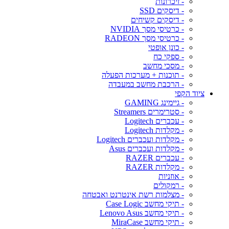
- זיכרונות
- דיסקים SSD
- דיסקים קשיחים
- כרטיסי מסך NVIDIA
- כרטיסי מסך RADEON
- כונן אופטי
- ספקי כח
- מסכי מחשב
- תוכנות + מערכות הפעלה
- הרכבת מחשב במעבדה
ציוד הקפי
- גיימינג GAMING
- סטרימרים Streamers
- עכברים Logitech
- מקלדות Logitech
- מקלדות ועכברים Logitech
- מקלדות ועכברים Asus
- עכברים RAZER
- מקלדות RAZER
- אוזניות
- רמקולים
- מצלמות רשת אינטרנט ואבטחה
- תיקי מחשב Case Logic
- תיקי מחשב Lenovo Asus
- תיקי מחשב MiraCase