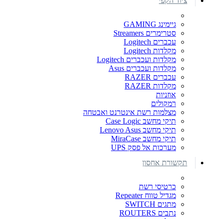
ציוד הקפי
גיימינג GAMING
סטרימרים Streamers
עכברים Logitech
מקלדות Logitech
מקלדות ועכברים Logitech
מקלדות ועכברים Asus
עכברים RAZER
מקלדות RAZER
אוזניות
רמקולים
מצלמות רשת אינטרנט ואבטחה
תיקי מחשב Case Logic
תיקי מחשב Lenovo Asus
תיקי מחשב MiraCase
מערכות אל פסק UPS
תקשורת אחסון
כרטיסי רשת
מגדיל טווח Repeater
מתגים SWITCH
נתבים ROUTERS