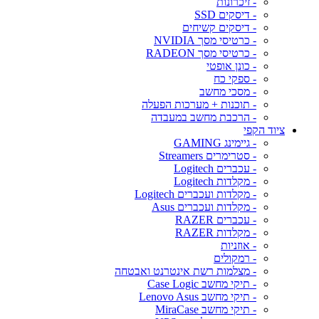
- זיכרונות
- דיסקים SSD
- דיסקים קשיחים
- כרטיסי מסך NVIDIA
- כרטיסי מסך RADEON
- כונן אופטי
- ספקי כח
- מסכי מחשב
- תוכנות + מערכות הפעלה
- הרכבת מחשב במעבדה
ציוד הקפי
- גיימינג GAMING
- סטרימרים Streamers
- עכברים Logitech
- מקלדות Logitech
- מקלדות ועכברים Logitech
- מקלדות ועכברים Asus
- עכברים RAZER
- מקלדות RAZER
- אוזניות
- רמקולים
- מצלמות רשת אינטרנט ואבטחה
- תיקי מחשב Case Logic
- תיקי מחשב Lenovo Asus
- תיקי מחשב MiraCase