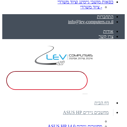
כסאות מושבי גיימינג וציוד משרדי
- ציוד משרדי
התחברות
info@lev-computers.co.il
אודות
צרו קשר
דף הבית
מחשבים ניידים ASUS HP
מחשבים ניידים ASUS HP 14.0