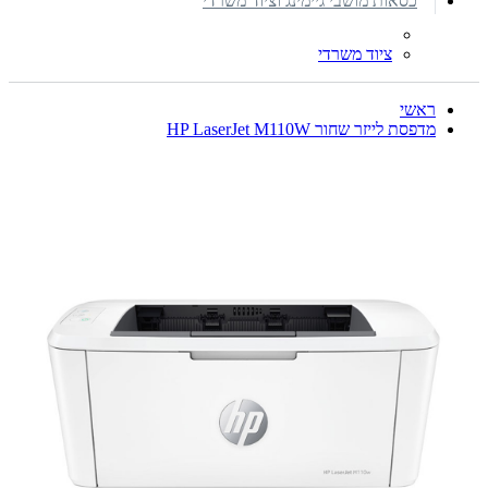
כסאות מושבי גיימינג וציוד משרדי
ציוד משרדי
ראשי
מדפסת לייזר שחור HP LaserJet M110W