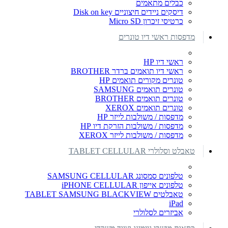
כבלים מתאמים
דיסקים ניידים חיצוניים Disk on key
כרטיסי זיכרון Micro SD
מדפסות ראשי דיו טונרים
ראשי דיו HP
ראשי דיו תואמים ברדר BROTHER
טונרים מקורים תואמים HP
טונרים תואמים SAMSUNG
טונרים תואמים BROTHER
טונרים תואמים XEROX
מדפסות / משולבות לייזר HP
מדפסות / משולבות הזרקת דיו HP
מדפסות / משולבות לייזר XEROX
טאבלט וסלולרי TABLET CELLULAR
טלפונים סמסונג SAMSUNG CELLULAR
טלפונים אייפון iPHONE CELLULAR
טאבלטים TABLET SAMSUNG BLACKVIEW
iPad
אביזרים לסלולרי