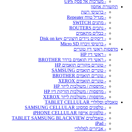
- מערכות אל פסק UPS
תקשורת אחסון
- כרטיסי רשת
- מגדיל טווח Repeater
- מתגים SWITCH
- נתבים ROUTERS
- כבלים מתאמים
- דיסקים ניידים חיצוניים Disk on key
- כרטיסי זיכרון Micro SD
מדפסות ראשי דיו טונרים
- ראשי דיו HP
- ראשי דיו תואמים ברדר BROTHER
- טונרים מקורים תואמים HP
- טונרים תואמים SAMSUNG
- טונרים תואמים BROTHER
- טונרים תואמים XEROX
- מדפסות / משולבות לייזר HP
- מדפסות / משולבות הזרקת דיו HP
- מדפסות / משולבות לייזר XEROX
טאבלט וסלולרי TABLET CELLULAR
- טלפונים סמסונג SAMSUNG CELLULAR
- טלפונים אייפון iPHONE CELLULAR
- טאבלטים TABLET SAMSUNG BLACKVIEW
- iPad
- אביזרים לסלולרי