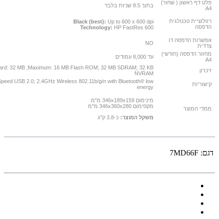
פלט דף ראשון ( שחור)
בתוך 8.5 שניות בלבד
A4
רזולוציית טכנולגית
Black (best):
Up to 600 x 600 dpi
הדפסה
Technology:
HP FastRes 600
אפשרות הדפסה דו
NO
צדדית
מחזור הדפסה (חודשי)
עד 8,000 עמודים
A4
ard: 32 MB ;Maximum: 16 MB Flash ROM; 32 MB SDRAM; 32 KB
זיכרון
NVRAM
Speed USB 2.0; 2.4GHz Wireless 802.11b/g/n with Bluetooth® low
קישוריות
energy
מינימום 346x189x159 מ"מ
מקסימום 346x360x280 מ"מ
ממדי המוצר
משקל המוצר:
כ-3.8 ק"ג
דגם:
7MD66F