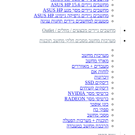
מחשבים ניידים ASUS HP 15.6
מחשבים ניידים מסך מגע ASUS HP
מחשבים ניידים גרפיקה גיימינג ASUS HP
מטענים למחשבים ניידים תחנות עגינה
מחשבים ניידים מבצעים / מוזלים / Outlet
מערכות מחשב מסכים חלקי מחשב תוכנות
מערכות מחשב
מארזי מחשב
מעבדים + מאווררים
לוחות אם
זיכרונות
דיסקים SSD
דיסקים קשיחים
כרטיסי מסך NVIDIA
כרטיסי מסך RADEON
כונן אופטי
ספקי כח
מסכי מחשב
תוכנות + מערכות הפעלה
הרכבת מחשב במעבדה