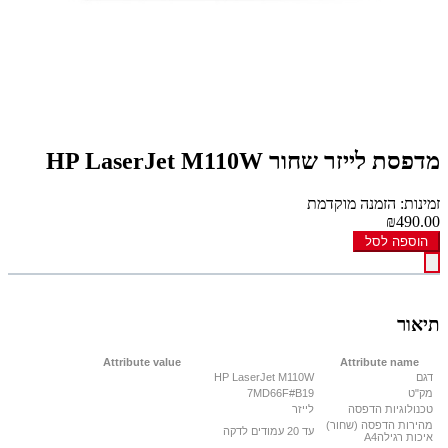
מדפסת לייזר שחור HP LaserJet M110W
זמינות: הזמנה מוקדמת
₪490.00
הוספה לסל
תיאור
Attribute value
Attribute name
דגם
HP LaserJet M110W
מק"ט
7MD66F#B19
טכנולוגיות הדפסה
לייזר
מהירות הדפסה (שחור)
עד 20 עמודים לדקה
איכות רגילהA4