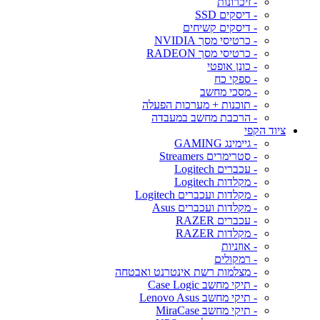
- זיכרונות
- דיסקים SSD
- דיסקים קשיחים
- כרטיסי מסך NVIDIA
- כרטיסי מסך RADEON
- כונן אופטי
- ספקי כח
- מסכי מחשב
- תוכנות + מערכות הפעלה
- הרכבת מחשב במעבדה
ציוד הקפי
- גיימינג GAMING
- סטרימרים Streamers
- עכברים Logitech
- מקלדות Logitech
- מקלדות ועכברים Logitech
- מקלדות ועכברים Asus
- עכברים RAZER
- מקלדות RAZER
- אוזניות
- רמקולים
- מצלמות רשת אינטרנט ואבטחה
- תיקי מחשב Case Logic
- תיקי מחשב Lenovo Asus
- תיקי מחשב MiraCase