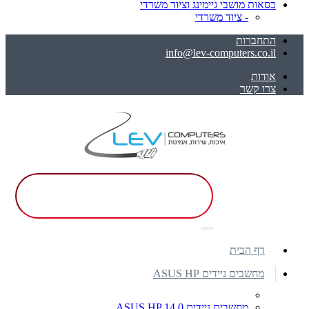
כסאות מושבי גיימינג וציוד משרדי
- ציוד משרדי
התחברות
info@lev-computers.co.il
אודות
צרו קשר
דף הבית
מחשבים ניידים ASUS HP
מחשבים ניידים ASUS HP 14.0