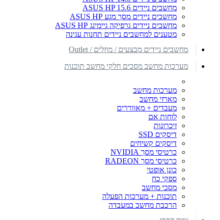
מחשבים ניידים ASUS HP 15.6
מחשבים ניידים מסך מגע ASUS HP
מחשבים ניידים גרפיקה גיימינג ASUS HP
מטענים למחשבים ניידים תחנות עגינה
מחשבים ניידים מבצעים / מוזלים / Outlet
מערכות מחשב מסכים חלקי מחשב תוכנות
מערכות מחשב
מארזי מחשב
מעבדים + מאווררים
לוחות אם
זיכרונות
דיסקים SSD
דיסקים קשיחים
כרטיסי מסך NVIDIA
כרטיסי מסך RADEON
כונן אופטי
ספקי כח
מסכי מחשב
תוכנות + מערכות הפעלה
הרכבת מחשב במעבדה