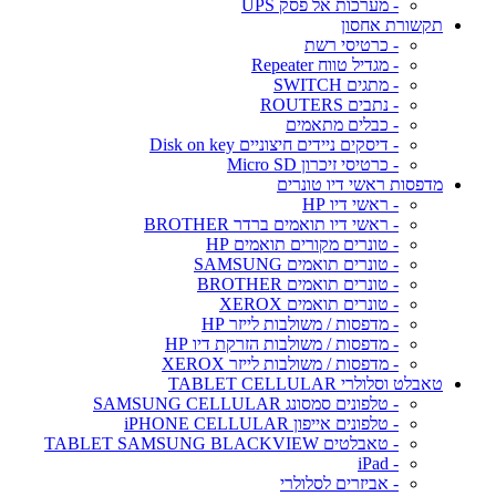
- מערכות אל פסק UPS
תקשורת אחסון
- כרטיסי רשת
- מגדיל טווח Repeater
- מתגים SWITCH
- נתבים ROUTERS
- כבלים מתאמים
- דיסקים ניידים חיצוניים Disk on key
- כרטיסי זיכרון Micro SD
מדפסות ראשי דיו טונרים
- ראשי דיו HP
- ראשי דיו תואמים ברדר BROTHER
- טונרים מקורים תואמים HP
- טונרים תואמים SAMSUNG
- טונרים תואמים BROTHER
- טונרים תואמים XEROX
- מדפסות / משולבות לייזר HP
- מדפסות / משולבות הזרקת דיו HP
- מדפסות / משולבות לייזר XEROX
טאבלט וסלולרי TABLET CELLULAR
- טלפונים סמסונג SAMSUNG CELLULAR
- טלפונים אייפון iPHONE CELLULAR
- טאבלטים TABLET SAMSUNG BLACKVIEW
- iPad
- אביזרים לסלולרי