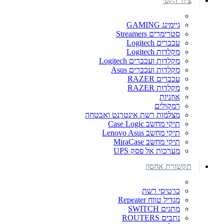
ציוד הקפי
גיימינג GAMING
סטרימרים Streamers
עכברים Logitech
מקלדות Logitech
מקלדות ועכברים Logitech
מקלדות ועכברים Asus
עכברים RAZER
מקלדות RAZER
אוזניות
רמקולים
מצלמות רשת אינטרנט ואבטחה
תיקי מחשב Case Logic
תיקי מחשב Lenovo Asus
תיקי מחשב MiraCase
מערכות אל פסק UPS
תקשורת אחסון
כרטיסי רשת
מגדיל טווח Repeater
מתגים SWITCH
נתבים ROUTERS