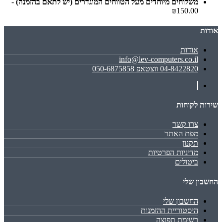
משלוחים מיוחדים מעל הטווחים המוגדרים (יש לתאם בהזמנה)
-
₪150.00
אודות
אודות
info@lev-computers.co.il
04-8422820 ווצטאפ 050-6875858
שירות לקוחות
צרו קשר
מפת האתר
תקנון
מדיניות הפרטיות
ביטולים
החשבון שלי
החשבון שלי
היסטוריית ההזמנות
רשימת תפוצה