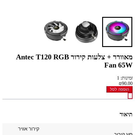
מאוורר + צלעות קירור Antec T120 RGB
Fan 65W
זמינות: 1
₪90.00
הוספה לסל
תיאור
קירור אוויר
סוג קירור