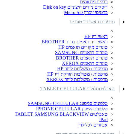
כבלים מתאמים
דיסקים ניידים חיצוניים Disk on key
כרטיסי זיכרון Micro SD
מדפסות ראשי דיו טונרים
ראשי דיו HP
ראשי דיו תואמים ברדר BROTHER
טונרים מקורים תואמים HP
טונרים תואמים SAMSUNG
טונרים תואמים BROTHER
טונרים תואמים XEROX
מדפסות / משולבות לייזר HP
מדפסות / משולבות הזרקת דיו HP
מדפסות / משולבות לייזר XEROX
טאבלט וסלולרי TABLET CELLULAR
טלפונים סמסונג SAMSUNG CELLULAR
טלפונים אייפון iPHONE CELLULAR
טאבלטים TABLET SAMSUNG BLACKVIEW
iPad
אביזרים לסלולרי