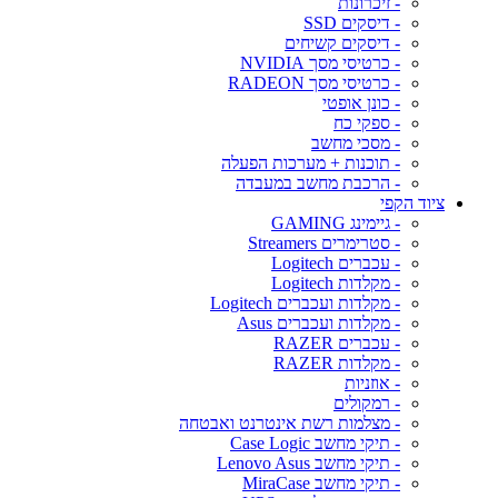
- זיכרונות
- דיסקים SSD
- דיסקים קשיחים
- כרטיסי מסך NVIDIA
- כרטיסי מסך RADEON
- כונן אופטי
- ספקי כח
- מסכי מחשב
- תוכנות + מערכות הפעלה
- הרכבת מחשב במעבדה
ציוד הקפי
- גיימינג GAMING
- סטרימרים Streamers
- עכברים Logitech
- מקלדות Logitech
- מקלדות ועכברים Logitech
- מקלדות ועכברים Asus
- עכברים RAZER
- מקלדות RAZER
- אוזניות
- רמקולים
- מצלמות רשת אינטרנט ואבטחה
- תיקי מחשב Case Logic
- תיקי מחשב Lenovo Asus
- תיקי מחשב MiraCase