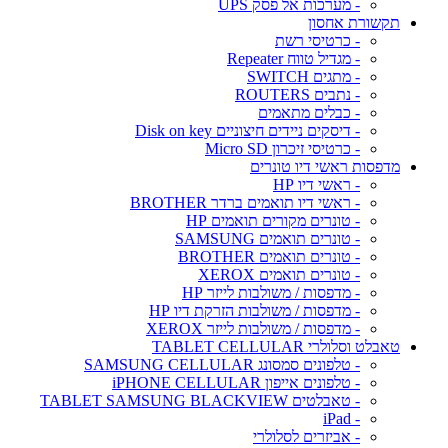
- מערכות אל פסק UPS
תקשורת אחסון
- כרטיסי רשת
- מגדיל טווח Repeater
- מתגים SWITCH
- נתבים ROUTERS
- כבלים מתאמים
- דיסקים ניידים חיצוניים Disk on key
- כרטיסי זיכרון Micro SD
מדפסות ראשי דיו טונרים
- ראשי דיו HP
- ראשי דיו תואמים ברדר BROTHER
- טונרים מקורים תואמים HP
- טונרים תואמים SAMSUNG
- טונרים תואמים BROTHER
- טונרים תואמים XEROX
- מדפסות / משולבות לייזר HP
- מדפסות / משולבות הזרקת דיו HP
- מדפסות / משולבות לייזר XEROX
טאבלט וסלולרי TABLET CELLULAR
- טלפונים סמסונג SAMSUNG CELLULAR
- טלפונים אייפון iPHONE CELLULAR
- טאבלטים TABLET SAMSUNG BLACKVIEW
- iPad
- אביזרים לסלולרי