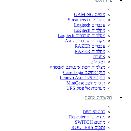
ציוד הקפי
גיימינג GAMING
סטרימרים Streamers
עכברים Logitech
מקלדות Logitech
מקלדות ועכברים Logitech
מקלדות ועכברים Asus
עכברים RAZER
מקלדות RAZER
אוזניות
רמקולים
מצלמות רשת אינטרנט ואבטחה
תיקי מחשב Case Logic
תיקי מחשב Lenovo Asus
תיקי מחשב MiraCase
מערכות אל פסק UPS
תקשורת אחסון
כרטיסי רשת
מגדיל טווח Repeater
מתגים SWITCH
נתבים ROUTERS