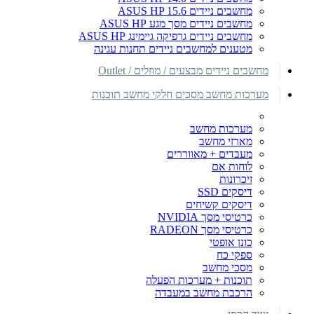
מחשבים ניידים ASUS HP 15.6
מחשבים ניידים מסך מגע ASUS HP
מחשבים ניידים גרפיקה גיימינג ASUS HP
מטענים למחשבים ניידים תחנות עגינה
מחשבים ניידים מבצעים / מוזלים / Outlet
מערכות מחשב מסכים חלקי מחשב תוכנות
מערכות מחשב
מארזי מחשב
מעבדים + מאווררים
לוחות אם
זיכרונות
דיסקים SSD
דיסקים קשיחים
כרטיסי מסך NVIDIA
כרטיסי מסך RADEON
כונן אופטי
ספקי כח
מסכי מחשב
תוכנות + מערכות הפעלה
הרכבת מחשב במעבדה