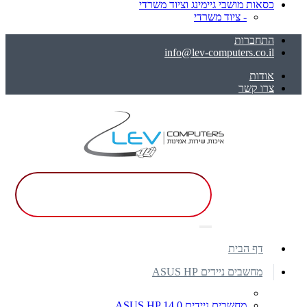
כסאות מושבי גיימינג וציוד משרדי
- ציוד משרדי
התחברות
info@lev-computers.co.il
אודות
צרו קשר
דף הבית
מחשבים ניידים ASUS HP
מחשבים ניידים ASUS HP 14.0