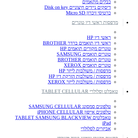
כבלים מתאמים
דיסקים ניידים חיצוניים Disk on key
כרטיסי זיכרון Micro SD
מדפסות ראשי דיו טונרים
ראשי דיו HP
ראשי דיו תואמים ברדר BROTHER
טונרים מקורים תואמים HP
טונרים תואמים SAMSUNG
טונרים תואמים BROTHER
טונרים תואמים XEROX
מדפסות / משולבות לייזר HP
מדפסות / משולבות הזרקת דיו HP
מדפסות / משולבות לייזר XEROX
טאבלט וסלולרי TABLET CELLULAR
טלפונים סמסונג SAMSUNG CELLULAR
טלפונים אייפון iPHONE CELLULAR
טאבלטים TABLET SAMSUNG BLACKVIEW
iPad
אביזרים לסלולרי