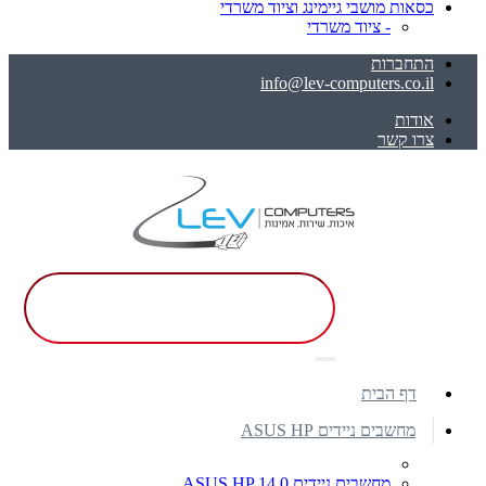
כסאות מושבי גיימינג וציוד משרדי
- ציוד משרדי
התחברות
info@lev-computers.co.il
אודות
צרו קשר
דף הבית
מחשבים ניידים ASUS HP
מחשבים ניידים ASUS HP 14.0