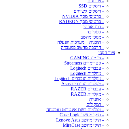
- זיכרונות
- דיסקים SSD
- דיסקים קשיחים
- כרטיסי מסך NVIDIA
- כרטיסי מסך RADEON
- כונן אופטי
- ספקי כח
- מסכי מחשב
- תוכנות + מערכות הפעלה
- הרכבת מחשב במעבדה
ציוד הקפי
- גיימינג GAMING
- סטרימרים Streamers
- עכברים Logitech
- מקלדות Logitech
- מקלדות ועכברים Logitech
- מקלדות ועכברים Asus
- עכברים RAZER
- מקלדות RAZER
- אוזניות
- רמקולים
- מצלמות רשת אינטרנט ואבטחה
- תיקי מחשב Case Logic
- תיקי מחשב Lenovo Asus
- תיקי מחשב MiraCase