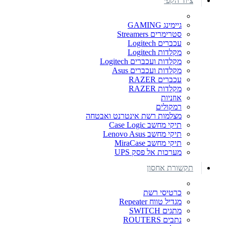
ציוד הקפי
גיימינג GAMING
סטרימרים Streamers
עכברים Logitech
מקלדות Logitech
מקלדות ועכברים Logitech
מקלדות ועכברים Asus
עכברים RAZER
מקלדות RAZER
אוזניות
רמקולים
מצלמות רשת אינטרנט ואבטחה
תיקי מחשב Case Logic
תיקי מחשב Lenovo Asus
תיקי מחשב MiraCase
מערכות אל פסק UPS
תקשורת אחסון
כרטיסי רשת
מגדיל טווח Repeater
מתגים SWITCH
נתבים ROUTERS