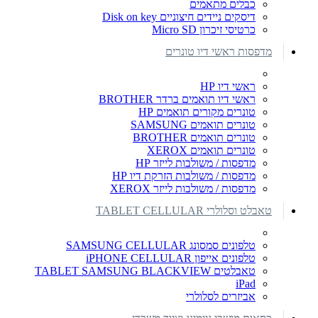
כבלים מתאמים
דיסקים ניידים חיצוניים Disk on key
כרטיסי זיכרון Micro SD
מדפסות ראשי דיו טונרים
ראשי דיו HP
ראשי דיו תואמים ברדר BROTHER
טונרים מקורים תואמים HP
טונרים תואמים SAMSUNG
טונרים תואמים BROTHER
טונרים תואמים XEROX
מדפסות / משולבות לייזר HP
מדפסות / משולבות הזרקת דיו HP
מדפסות / משולבות לייזר XEROX
טאבלט וסלולרי TABLET CELLULAR
טלפונים סמסונג SAMSUNG CELLULAR
טלפונים אייפון iPHONE CELLULAR
טאבלטים TABLET SAMSUNG BLACKVIEW
iPad
אביזרים לסלולרי