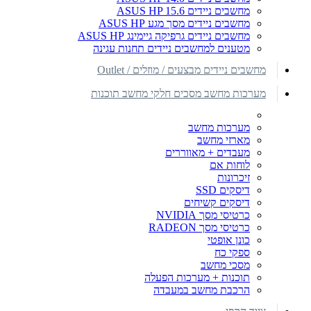
מחשבים ניידים ASUS HP 15.6
מחשבים ניידים מסך מגע ASUS HP
מחשבים ניידים גרפיקה גיימינג ASUS HP
מטענים למחשבים ניידים תחנות עגינה
מחשבים ניידים מבצעים / מוזלים / Outlet
מערכות מחשב מסכים חלקי מחשב תוכנות
מערכות מחשב
מארזי מחשב
מעבדים + מאווררים
לוחות אם
זיכרונות
דיסקים SSD
דיסקים קשיחים
כרטיסי מסך NVIDIA
כרטיסי מסך RADEON
כונן אופטי
ספקי כח
מסכי מחשב
תוכנות + מערכות הפעלה
הרכבת מחשב במעבדה