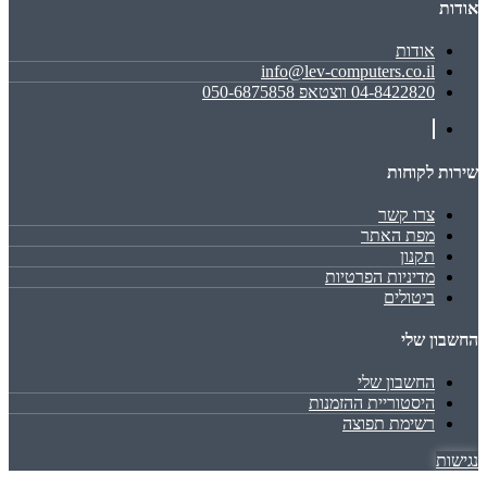
אודות
אודות
info@lev-computers.co.il
04-8422820 ווצטאפ 050-6875858
שירות לקוחות
צרו קשר
מפת האתר
תקנון
מדיניות הפרטיות
ביטולים
החשבון שלי
החשבון שלי
היסטוריית ההזמנות
רשימת תפוצה
נגישות