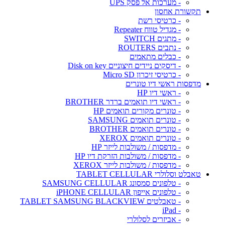
- מערכות אל פסק UPS
תקשורת אחסון
- כרטיסי רשת
- מגדיל טווח Repeater
- מתגים SWITCH
- נתבים ROUTERS
- כבלים מתאמים
- דיסקים ניידים חיצוניים Disk on key
- כרטיסי זיכרון Micro SD
מדפסות ראשי דיו טונרים
- ראשי דיו HP
- ראשי דיו תואמים ברדר BROTHER
- טונרים מקורים תואמים HP
- טונרים תואמים SAMSUNG
- טונרים תואמים BROTHER
- טונרים תואמים XEROX
- מדפסות / משולבות לייזר HP
- מדפסות / משולבות הזרקת דיו HP
- מדפסות / משולבות לייזר XEROX
טאבלט וסלולרי TABLET CELLULAR
- טלפונים סמסונג SAMSUNG CELLULAR
- טלפונים אייפון iPHONE CELLULAR
- טאבלטים TABLET SAMSUNG BLACKVIEW
- iPad
- אביזרים לסלולרי