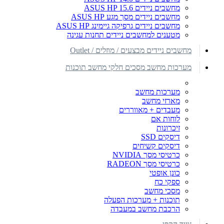
מחשבים ניידים ASUS HP 15.6
מחשבים ניידים מסך מגע ASUS HP
מחשבים ניידים גרפיקה גיימינג ASUS HP
מטענים למחשבים ניידים תחנות עגינה
מחשבים ניידים מבצעים / מוזלים / Outlet
מערכות מחשב מסכים חלקי מחשב תוכנות
מערכות מחשב
מארזי מחשב
מעבדים + מאווררים
לוחות אם
זיכרונות
דיסקים SSD
דיסקים קשיחים
כרטיסי מסך NVIDIA
כרטיסי מסך RADEON
כונן אופטי
ספקי כח
מסכי מחשב
תוכנות + מערכות הפעלה
הרכבת מחשב במעבדה