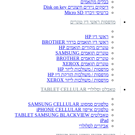
כבלים מתאמים
דיסקים ניידים חיצוניים Disk on key
כרטיסי זיכרון Micro SD
מדפסות ראשי דיו טונרים
ראשי דיו HP
ראשי דיו תואמים ברדר BROTHER
טונרים מקורים תואמים HP
טונרים תואמים SAMSUNG
טונרים תואמים BROTHER
טונרים תואמים XEROX
מדפסות / משולבות לייזר HP
מדפסות / משולבות הזרקת דיו HP
מדפסות / משולבות לייזר XEROX
טאבלט וסלולרי TABLET CELLULAR
טלפונים סמסונג SAMSUNG CELLULAR
טלפונים אייפון iPHONE CELLULAR
טאבלטים TABLET SAMSUNG BLACKVIEW
iPad
אביזרים לסלולרי