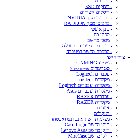
- זיכרונות
- דיסקים SSD
- דיסקים קשיחים
- כרטיסי מסך NVIDIA
- כרטיסי מסך RADEON
- כונן אופטי
- ספקי כח
- מסכי מחשב
- תוכנות + מערכות הפעלה
- הרכבת מחשב במעבדה
ציוד הקפי
- גיימינג GAMING
- סטרימרים Streamers
- עכברים Logitech
- מקלדות Logitech
- מקלדות ועכברים Logitech
- מקלדות ועכברים Asus
- עכברים RAZER
- מקלדות RAZER
- אוזניות
- רמקולים
- מצלמות רשת אינטרנט ואבטחה
- תיקי מחשב Case Logic
- תיקי מחשב Lenovo Asus
- תיקי מחשב MiraCase