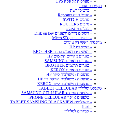
- מערכות אל פסק UPS
תקשורת אחסון
- כרטיסי רשת
- מגדיל טווח Repeater
- מתגים SWITCH
- נתבים ROUTERS
- כבלים מתאמים
- דיסקים ניידים חיצוניים Disk on key
- כרטיסי זיכרון Micro SD
מדפסות ראשי דיו טונרים
- ראשי דיו HP
- ראשי דיו תואמים ברדר BROTHER
- טונרים מקורים תואמים HP
- טונרים תואמים SAMSUNG
- טונרים תואמים BROTHER
- טונרים תואמים XEROX
- מדפסות / משולבות לייזר HP
- מדפסות / משולבות הזרקת דיו HP
- מדפסות / משולבות לייזר XEROX
טאבלט וסלולרי TABLET CELLULAR
- טלפונים סמסונג SAMSUNG CELLULAR
- טלפונים אייפון iPHONE CELLULAR
- טאבלטים TABLET SAMSUNG BLACKVIEW
- iPad
- אביזרים לסלולרי