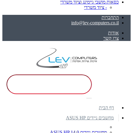
כסאות מושבי גיימינג וציוד משרדי
- ציוד משרדי
התחברות
info@lev-computers.co.il
אודות
צרו קשר
דף הבית
מחשבים ניידים ASUS HP
מחשבים ניידים ASUS HP 14.0