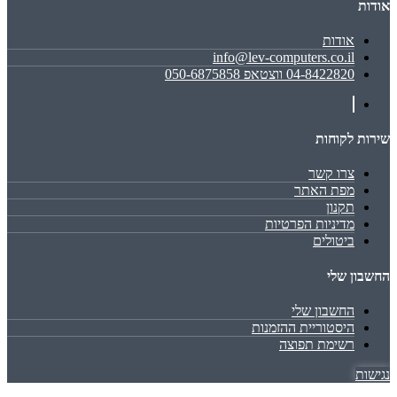
אודות
אודות
info@lev-computers.co.il
04-8422820 ווצטאפ 050-6875858
שירות לקוחות
צרו קשר
מפת האתר
תקנון
מדיניות הפרטיות
ביטולים
החשבון שלי
החשבון שלי
היסטוריית ההזמנות
רשימת תפוצה
נגישות