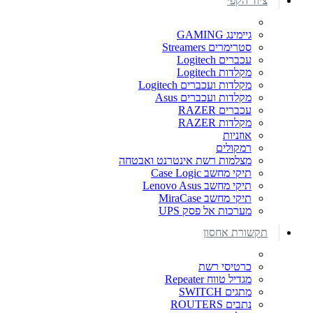
ציוד הקפי
גיימינג GAMING
סטרימרים Streamers
עכברים Logitech
מקלדות Logitech
מקלדות ועכברים Logitech
מקלדות ועכברים Asus
עכברים RAZER
מקלדות RAZER
אוזניות
רמקולים
מצלמות רשת אינטרנט ואבטחה
תיקי מחשב Case Logic
תיקי מחשב Lenovo Asus
תיקי מחשב MiraCase
מערכות אל פסק UPS
תקשורת אחסון
כרטיסי רשת
מגדיל טווח Repeater
מתגים SWITCH
נתבים ROUTERS