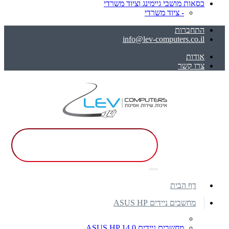
כסאות מושבי גיימינג וציוד משרדי
- ציוד משרדי
התחברות
info@lev-computers.co.il
אודות
צרו קשר
דף הבית
מחשבים ניידים ASUS HP
מחשבים ניידים ASUS HP 14.0