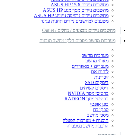
מחשבים ניידים ASUS HP 15.6
מחשבים ניידים מסך מגע ASUS HP
מחשבים ניידים גרפיקה גיימינג ASUS HP
מטענים למחשבים ניידים תחנות עגינה
מחשבים ניידים מבצעים / מוזלים / Outlet
מערכות מחשב מסכים חלקי מחשב תוכנות
מערכות מחשב
מארזי מחשב
מעבדים + מאווררים
לוחות אם
זיכרונות
דיסקים SSD
דיסקים קשיחים
כרטיסי מסך NVIDIA
כרטיסי מסך RADEON
כונן אופטי
ספקי כח
מסכי מחשב
תוכנות + מערכות הפעלה
הרכבת מחשב במעבדה