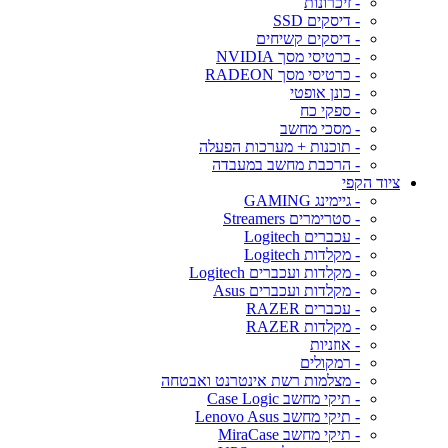
- זיכרונות
- דיסקים SSD
- דיסקים קשיחים
- כרטיסי מסך NVIDIA
- כרטיסי מסך RADEON
- כונן אופטי
- ספקי כח
- מסכי מחשב
- תוכנות + מערכות הפעלה
- הרכבת מחשב במעבדה
ציוד הקפי
- גיימינג GAMING
- סטרימרים Streamers
- עכברים Logitech
- מקלדות Logitech
- מקלדות ועכברים Logitech
- מקלדות ועכברים Asus
- עכברים RAZER
- מקלדות RAZER
- אוזניות
- רמקולים
- מצלמות רשת אינטרנט ואבטחה
- תיקי מחשב Case Logic
- תיקי מחשב Lenovo Asus
- תיקי מחשב MiraCase