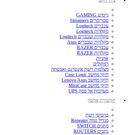
ציוד הקפי
גיימינג GAMING
סטרימרים Streamers
עכברים Logitech
מקלדות Logitech
מקלדות ועכברים Logitech
מקלדות ועכברים Asus
עכברים RAZER
מקלדות RAZER
אוזניות
רמקולים
מצלמות רשת אינטרנט ואבטחה
תיקי מחשב Case Logic
תיקי מחשב Lenovo Asus
תיקי מחשב MiraCase
מערכות אל פסק UPS
תקשורת אחסון
כרטיסי רשת
מגדיל טווח Repeater
מתגים SWITCH
נתבים ROUTERS