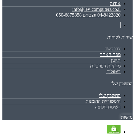
אודות
info@lev-computers.co.il
04-8422820 ווצטאפ 050-6875858
שירות לקוחות
צרו קשר
מפת האתר
תקנון
מדיניות הפרטיות
ביטולים
החשבון שלי
החשבון שלי
היסטוריית ההזמנות
רשימת תפוצה
נגישות