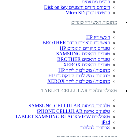
כבלים מתאמים
דיסקים ניידים חיצוניים Disk on key
כרטיסי זיכרון Micro SD
מדפסות ראשי דיו טונרים
ראשי דיו HP
ראשי דיו תואמים ברדר BROTHER
טונרים מקורים תואמים HP
טונרים תואמים SAMSUNG
טונרים תואמים BROTHER
טונרים תואמים XEROX
מדפסות / משולבות לייזר HP
מדפסות / משולבות הזרקת דיו HP
מדפסות / משולבות לייזר XEROX
טאבלט וסלולרי TABLET CELLULAR
טלפונים סמסונג SAMSUNG CELLULAR
טלפונים אייפון iPHONE CELLULAR
טאבלטים TABLET SAMSUNG BLACKVIEW
iPad
אביזרים לסלולרי