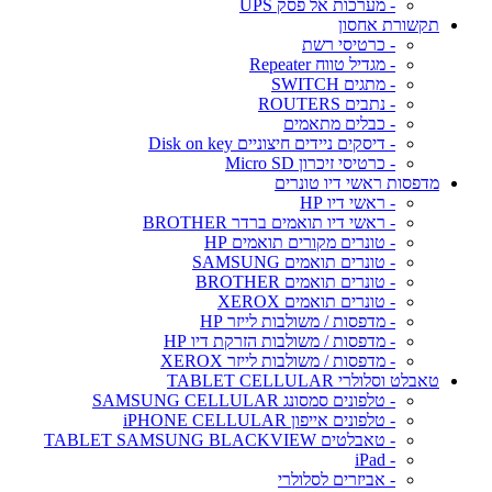
- מערכות אל פסק UPS
תקשורת אחסון
- כרטיסי רשת
- מגדיל טווח Repeater
- מתגים SWITCH
- נתבים ROUTERS
- כבלים מתאמים
- דיסקים ניידים חיצוניים Disk on key
- כרטיסי זיכרון Micro SD
מדפסות ראשי דיו טונרים
- ראשי דיו HP
- ראשי דיו תואמים ברדר BROTHER
- טונרים מקורים תואמים HP
- טונרים תואמים SAMSUNG
- טונרים תואמים BROTHER
- טונרים תואמים XEROX
- מדפסות / משולבות לייזר HP
- מדפסות / משולבות הזרקת דיו HP
- מדפסות / משולבות לייזר XEROX
טאבלט וסלולרי TABLET CELLULAR
- טלפונים סמסונג SAMSUNG CELLULAR
- טלפונים אייפון iPHONE CELLULAR
- טאבלטים TABLET SAMSUNG BLACKVIEW
- iPad
- אביזרים לסלולרי