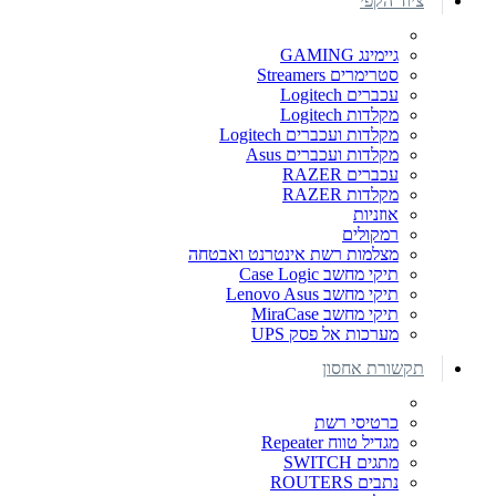
ציוד הקפי
גיימינג GAMING
סטרימרים Streamers
עכברים Logitech
מקלדות Logitech
מקלדות ועכברים Logitech
מקלדות ועכברים Asus
עכברים RAZER
מקלדות RAZER
אוזניות
רמקולים
מצלמות רשת אינטרנט ואבטחה
תיקי מחשב Case Logic
תיקי מחשב Lenovo Asus
תיקי מחשב MiraCase
מערכות אל פסק UPS
תקשורת אחסון
כרטיסי רשת
מגדיל טווח Repeater
מתגים SWITCH
נתבים ROUTERS