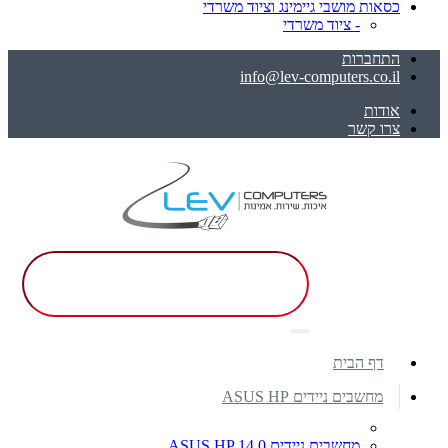
כסאות מושבי גיימינג וציוד משרדי
- ציוד משרדי
התחברות
info@lev-computers.co.il
אודות
צרו קשר
דף הבית
מחשבים ניידים ASUS HP
מחשבים ניידים ASUS HP 14.0