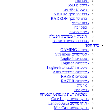
- זיכרונות
- דיסקים SSD
- דיסקים קשיחים
- כרטיסי מסך NVIDIA
- כרטיסי מסך RADEON
- כונן אופטי
- ספקי כח
- מסכי מחשב
- תוכנות + מערכות הפעלה
- הרכבת מחשב במעבדה
ציוד הקפי
- גיימינג GAMING
- סטרימרים Streamers
- עכברים Logitech
- מקלדות Logitech
- מקלדות ועכברים Logitech
- מקלדות ועכברים Asus
- עכברים RAZER
- מקלדות RAZER
- אוזניות
- רמקולים
- מצלמות רשת אינטרנט ואבטחה
- תיקי מחשב Case Logic
- תיקי מחשב Lenovo Asus
- תיקי מחשב MiraCase