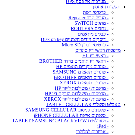
- מערכות אל פסק UPS
תקשורת אחסון
- כרטיסי רשת
- מגדיל טווח Repeater
- מתגים SWITCH
- נתבים ROUTERS
- כבלים מתאמים
- דיסקים ניידים חיצוניים Disk on key
- כרטיסי זיכרון Micro SD
מדפסות ראשי דיו טונרים
- ראשי דיו HP
- ראשי דיו תואמים ברדר BROTHER
- טונרים מקורים תואמים HP
- טונרים תואמים SAMSUNG
- טונרים תואמים BROTHER
- טונרים תואמים XEROX
- מדפסות / משולבות לייזר HP
- מדפסות / משולבות הזרקת דיו HP
- מדפסות / משולבות לייזר XEROX
טאבלט וסלולרי TABLET CELLULAR
- טלפונים סמסונג SAMSUNG CELLULAR
- טלפונים אייפון iPHONE CELLULAR
- טאבלטים TABLET SAMSUNG BLACKVIEW
- iPad
- אביזרים לסלולרי