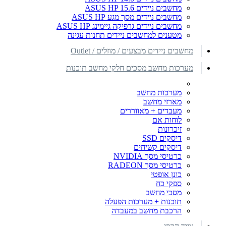
מחשבים ניידים ASUS HP 15.6
מחשבים ניידים מסך מגע ASUS HP
מחשבים ניידים גרפיקה גיימינג ASUS HP
מטענים למחשבים ניידים תחנות עגינה
מחשבים ניידים מבצעים / מוזלים / Outlet
מערכות מחשב מסכים חלקי מחשב תוכנות
מערכות מחשב
מארזי מחשב
מעבדים + מאווררים
לוחות אם
זיכרונות
דיסקים SSD
דיסקים קשיחים
כרטיסי מסך NVIDIA
כרטיסי מסך RADEON
כונן אופטי
ספקי כח
מסכי מחשב
תוכנות + מערכות הפעלה
הרכבת מחשב במעבדה