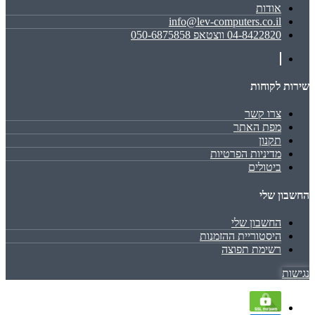
אודות
info@lev-computers.co.il
04-8422820 ווצטאפ 050-6875858
שירות לקוחות
צרו קשר
מפת האתר
תקנון
מדיניות הפרטיות
ביטולים
החשבון שלי
החשבון שלי
היסטוריית ההזמנות
רשימת תפוצה
נגישות