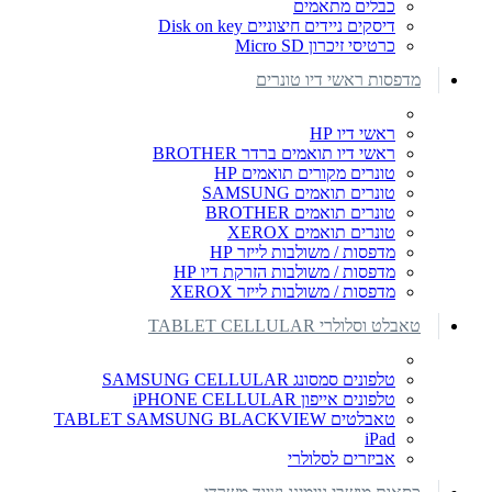
כבלים מתאמים
דיסקים ניידים חיצוניים Disk on key
כרטיסי זיכרון Micro SD
מדפסות ראשי דיו טונרים
ראשי דיו HP
ראשי דיו תואמים ברדר BROTHER
טונרים מקורים תואמים HP
טונרים תואמים SAMSUNG
טונרים תואמים BROTHER
טונרים תואמים XEROX
מדפסות / משולבות לייזר HP
מדפסות / משולבות הזרקת דיו HP
מדפסות / משולבות לייזר XEROX
טאבלט וסלולרי TABLET CELLULAR
טלפונים סמסונג SAMSUNG CELLULAR
טלפונים אייפון iPHONE CELLULAR
טאבלטים TABLET SAMSUNG BLACKVIEW
iPad
אביזרים לסלולרי