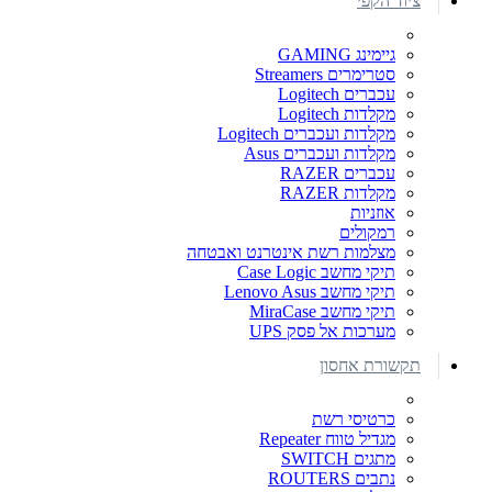
ציוד הקפי
גיימינג GAMING
סטרימרים Streamers
עכברים Logitech
מקלדות Logitech
מקלדות ועכברים Logitech
מקלדות ועכברים Asus
עכברים RAZER
מקלדות RAZER
אוזניות
רמקולים
מצלמות רשת אינטרנט ואבטחה
תיקי מחשב Case Logic
תיקי מחשב Lenovo Asus
תיקי מחשב MiraCase
מערכות אל פסק UPS
תקשורת אחסון
כרטיסי רשת
מגדיל טווח Repeater
מתגים SWITCH
נתבים ROUTERS