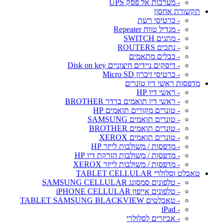
- מערכות אל פסק UPS
תקשורת אחסון
- כרטיסי רשת
- מגדיל טווח Repeater
- מתגים SWITCH
- נתבים ROUTERS
- כבלים מתאמים
- דיסקים ניידים חיצוניים Disk on key
- כרטיסי זיכרון Micro SD
מדפסות ראשי דיו טונרים
- ראשי דיו HP
- ראשי דיו תואמים ברדר BROTHER
- טונרים מקורים תואמים HP
- טונרים תואמים SAMSUNG
- טונרים תואמים BROTHER
- טונרים תואמים XEROX
- מדפסות / משולבות לייזר HP
- מדפסות / משולבות הזרקת דיו HP
- מדפסות / משולבות לייזר XEROX
טאבלט וסלולרי TABLET CELLULAR
- טלפונים סמסונג SAMSUNG CELLULAR
- טלפונים אייפון iPHONE CELLULAR
- טאבלטים TABLET SAMSUNG BLACKVIEW
- iPad
- אביזרים לסלולרי