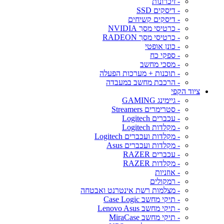
- זיכרונות
- דיסקים SSD
- דיסקים קשיחים
- כרטיסי מסך NVIDIA
- כרטיסי מסך RADEON
- כונן אופטי
- ספקי כח
- מסכי מחשב
- תוכנות + מערכות הפעלה
- הרכבת מחשב במעבדה
ציוד הקפי
- גיימינג GAMING
- סטרימרים Streamers
- עכברים Logitech
- מקלדות Logitech
- מקלדות ועכברים Logitech
- מקלדות ועכברים Asus
- עכברים RAZER
- מקלדות RAZER
- אוזניות
- רמקולים
- מצלמות רשת אינטרנט ואבטחה
- תיקי מחשב Case Logic
- תיקי מחשב Lenovo Asus
- תיקי מחשב MiraCase