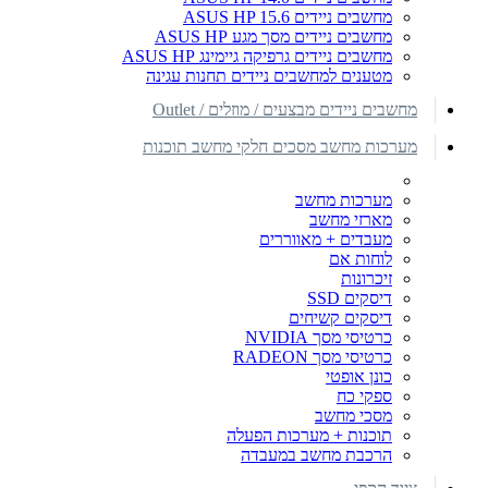
מחשבים ניידים ASUS HP 15.6
מחשבים ניידים מסך מגע ASUS HP
מחשבים ניידים גרפיקה גיימינג ASUS HP
מטענים למחשבים ניידים תחנות עגינה
מחשבים ניידים מבצעים / מוזלים / Outlet
מערכות מחשב מסכים חלקי מחשב תוכנות
מערכות מחשב
מארזי מחשב
מעבדים + מאווררים
לוחות אם
זיכרונות
דיסקים SSD
דיסקים קשיחים
כרטיסי מסך NVIDIA
כרטיסי מסך RADEON
כונן אופטי
ספקי כח
מסכי מחשב
תוכנות + מערכות הפעלה
הרכבת מחשב במעבדה