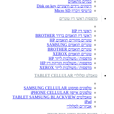
כבלים מתאמים
דיסקים ניידים חיצוניים Disk on key
כרטיסי זיכרון Micro SD
מדפסות ראשי דיו טונרים
ראשי דיו HP
ראשי דיו תואמים ברדר BROTHER
טונרים מקורים תואמים HP
טונרים תואמים SAMSUNG
טונרים תואמים BROTHER
טונרים תואמים XEROX
מדפסות / משולבות לייזר HP
מדפסות / משולבות הזרקת דיו HP
מדפסות / משולבות לייזר XEROX
טאבלט וסלולרי TABLET CELLULAR
טלפונים סמסונג SAMSUNG CELLULAR
טלפונים אייפון iPHONE CELLULAR
טאבלטים TABLET SAMSUNG BLACKVIEW
iPad
אביזרים לסלולרי