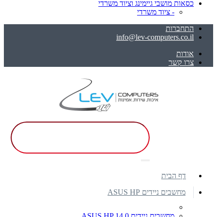
כסאות מושבי גיימינג וציוד משרדי
- ציוד משרדי
התחברות
info@lev-computers.co.il
אודות
צרו קשר
דף הבית
מחשבים ניידים ASUS HP
מחשבים ניידים ASUS HP 14.0