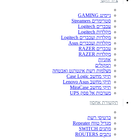
ציוד הקפי
גיימינג GAMING
סטרימרים Streamers
עכברים Logitech
מקלדות Logitech
מקלדות ועכברים Logitech
מקלדות ועכברים Asus
עכברים RAZER
מקלדות RAZER
אוזניות
רמקולים
מצלמות רשת אינטרנט ואבטחה
תיקי מחשב Case Logic
תיקי מחשב Lenovo Asus
תיקי מחשב MiraCase
מערכות אל פסק UPS
תקשורת אחסון
כרטיסי רשת
מגדיל טווח Repeater
מתגים SWITCH
נתבים ROUTERS