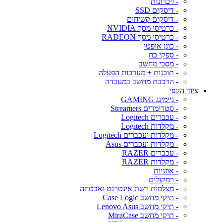
- זיכרונות
- דיסקים SSD
- דיסקים קשיחים
- כרטיסי מסך NVIDIA
- כרטיסי מסך RADEON
- כונן אופטי
- ספקי כח
- מסכי מחשב
- תוכנות + מערכות הפעלה
- הרכבת מחשב במעבדה
ציוד הקפי
- גיימינג GAMING
- סטרימרים Streamers
- עכברים Logitech
- מקלדות Logitech
- מקלדות ועכברים Logitech
- מקלדות ועכברים Asus
- עכברים RAZER
- מקלדות RAZER
- אוזניות
- רמקולים
- מצלמות רשת אינטרנט ואבטחה
- תיקי מחשב Case Logic
- תיקי מחשב Lenovo Asus
- תיקי מחשב MiraCase