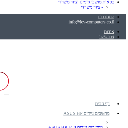
כסאות מושבי גיימינג וציוד משרדי
- ציוד משרדי
התחברות
info@lev-computers.co.il
אודות
צרו קשר
דף הבית
מחשבים ניידים ASUS HP
מחשבים ניידים ASUS HP 14.0