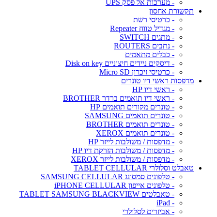
- מערכות אל פסק UPS
תקשורת אחסון
- כרטיסי רשת
- מגדיל טווח Repeater
- מתגים SWITCH
- נתבים ROUTERS
- כבלים מתאמים
- דיסקים ניידים חיצוניים Disk on key
- כרטיסי זיכרון Micro SD
מדפסות ראשי דיו טונרים
- ראשי דיו HP
- ראשי דיו תואמים ברדר BROTHER
- טונרים מקורים תואמים HP
- טונרים תואמים SAMSUNG
- טונרים תואמים BROTHER
- טונרים תואמים XEROX
- מדפסות / משולבות לייזר HP
- מדפסות / משולבות הזרקת דיו HP
- מדפסות / משולבות לייזר XEROX
טאבלט וסלולרי TABLET CELLULAR
- טלפונים סמסונג SAMSUNG CELLULAR
- טלפונים אייפון iPHONE CELLULAR
- טאבלטים TABLET SAMSUNG BLACKVIEW
- iPad
- אביזרים לסלולרי