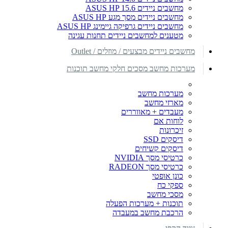
מחשבים ניידים ASUS HP 15.6
מחשבים ניידים מסך מגע ASUS HP
מחשבים ניידים גרפיקה גיימינג ASUS HP
מטענים למחשבים ניידים תחנות עגינה
מחשבים ניידים מבצעים / מוזלים / Outlet
מערכות מחשב מסכים חלקי מחשב תוכנות
מערכות מחשב
מארזי מחשב
מעבדים + מאווררים
לוחות אם
זיכרונות
דיסקים SSD
דיסקים קשיחים
כרטיסי מסך NVIDIA
כרטיסי מסך RADEON
כונן אופטי
ספקי כח
מסכי מחשב
תוכנות + מערכות הפעלה
הרכבת מחשב במעבדה