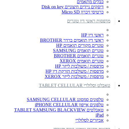
כבלים מתאמים
דיסקים ניידים חיצוניים Disk on key
כרטיסי זיכרון Micro SD
מדפסות ראשי דיו טונרים
ראשי דיו HP
ראשי דיו תואמים ברדר BROTHER
טונרים מקורים תואמים HP
טונרים תואמים SAMSUNG
טונרים תואמים BROTHER
טונרים תואמים XEROX
מדפסות / משולבות לייזר HP
מדפסות / משולבות הזרקת דיו HP
מדפסות / משולבות לייזר XEROX
טאבלט וסלולרי TABLET CELLULAR
טלפונים סמסונג SAMSUNG CELLULAR
טלפונים אייפון iPHONE CELLULAR
טאבלטים TABLET SAMSUNG BLACKVIEW
iPad
אביזרים לסלולרי