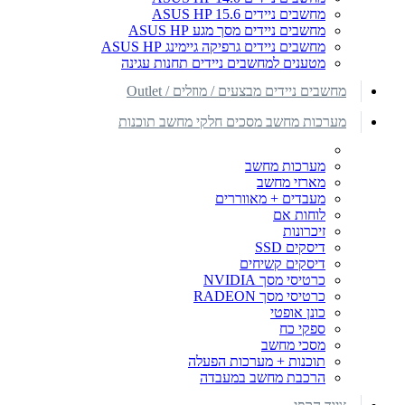
מחשבים ניידים ASUS HP 15.6
מחשבים ניידים מסך מגע ASUS HP
מחשבים ניידים גרפיקה גיימינג ASUS HP
מטענים למחשבים ניידים תחנות עגינה
מחשבים ניידים מבצעים / מוזלים / Outlet
מערכות מחשב מסכים חלקי מחשב תוכנות
מערכות מחשב
מארזי מחשב
מעבדים + מאווררים
לוחות אם
זיכרונות
דיסקים SSD
דיסקים קשיחים
כרטיסי מסך NVIDIA
כרטיסי מסך RADEON
כונן אופטי
ספקי כח
מסכי מחשב
תוכנות + מערכות הפעלה
הרכבת מחשב במעבדה