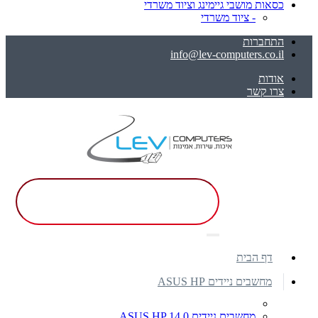
כסאות מושבי גיימינג וציוד משרדי
- ציוד משרדי
התחברות
info@lev-computers.co.il
אודות
צרו קשר
דף הבית
מחשבים ניידים ASUS HP
מחשבים ניידים ASUS HP 14.0