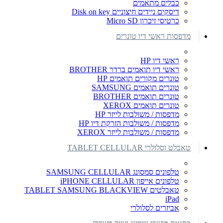
כבלים מתאמים
דיסקים ניידים חיצוניים Disk on key
כרטיסי זיכרון Micro SD
מדפסות ראשי דיו טונרים
ראשי דיו HP
ראשי דיו תואמים ברדר BROTHER
טונרים מקורים תואמים HP
טונרים תואמים SAMSUNG
טונרים תואמים BROTHER
טונרים תואמים XEROX
מדפסות / משולבות לייזר HP
מדפסות / משולבות הזרקת דיו HP
מדפסות / משולבות לייזר XEROX
טאבלט וסלולרי TABLET CELLULAR
טלפונים סמסונג SAMSUNG CELLULAR
טלפונים אייפון iPHONE CELLULAR
טאבלטים TABLET SAMSUNG BLACKVIEW
iPad
אביזרים לסלולרי