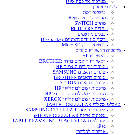
- מערכות אל פסק UPS
תקשורת אחסון
- כרטיסי רשת
- מגדיל טווח Repeater
- מתגים SWITCH
- נתבים ROUTERS
- כבלים מתאמים
- דיסקים ניידים חיצוניים Disk on key
- כרטיסי זיכרון Micro SD
מדפסות ראשי דיו טונרים
- ראשי דיו HP
- ראשי דיו תואמים ברדר BROTHER
- טונרים מקורים תואמים HP
- טונרים תואמים SAMSUNG
- טונרים תואמים BROTHER
- טונרים תואמים XEROX
- מדפסות / משולבות לייזר HP
- מדפסות / משולבות הזרקת דיו HP
- מדפסות / משולבות לייזר XEROX
טאבלט וסלולרי TABLET CELLULAR
- טלפונים סמסונג SAMSUNG CELLULAR
- טלפונים אייפון iPHONE CELLULAR
- טאבלטים TABLET SAMSUNG BLACKVIEW
- iPad
- אביזרים לסלולרי