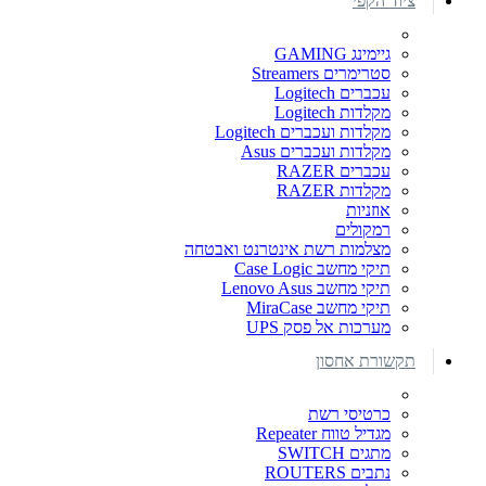
ציוד הקפי
גיימינג GAMING
סטרימרים Streamers
עכברים Logitech
מקלדות Logitech
מקלדות ועכברים Logitech
מקלדות ועכברים Asus
עכברים RAZER
מקלדות RAZER
אוזניות
רמקולים
מצלמות רשת אינטרנט ואבטחה
תיקי מחשב Case Logic
תיקי מחשב Lenovo Asus
תיקי מחשב MiraCase
מערכות אל פסק UPS
תקשורת אחסון
כרטיסי רשת
מגדיל טווח Repeater
מתגים SWITCH
נתבים ROUTERS