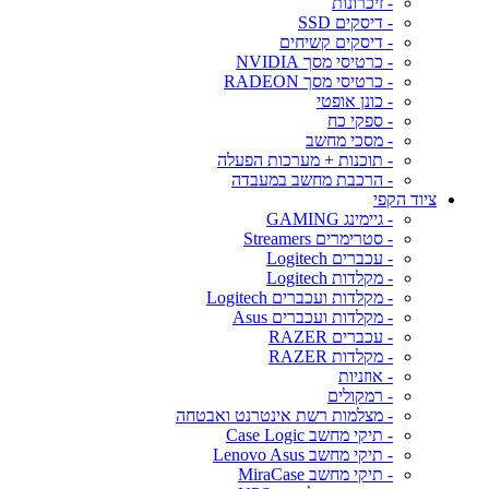
- זיכרונות
- דיסקים SSD
- דיסקים קשיחים
- כרטיסי מסך NVIDIA
- כרטיסי מסך RADEON
- כונן אופטי
- ספקי כח
- מסכי מחשב
- תוכנות + מערכות הפעלה
- הרכבת מחשב במעבדה
ציוד הקפי
- גיימינג GAMING
- סטרימרים Streamers
- עכברים Logitech
- מקלדות Logitech
- מקלדות ועכברים Logitech
- מקלדות ועכברים Asus
- עכברים RAZER
- מקלדות RAZER
- אוזניות
- רמקולים
- מצלמות רשת אינטרנט ואבטחה
- תיקי מחשב Case Logic
- תיקי מחשב Lenovo Asus
- תיקי מחשב MiraCase